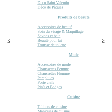
Deco Saint Valentin
Déco de Pâques
Produits de beauté
Accessoires de beauté
Soin du visage & Maquillage
Savons et bain
Beauté pour lui
Trousse de toilette
Mode
Accessoires de mode
Chaussettes Femme
Chaussettes Homme
Parapluies
Porte clefs
Pin’s et Badges
Cuisine
Tabliers de cuisine
Maniques de cuisine