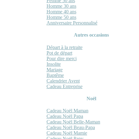
Femme 50 ans
Homme 30 ans
Homme 40 ans
Homme 50 ans
Anniversaire Personnalisé
Autres occasions
Départ à la retraite
Pot de départ
Pour dire merci
Insolite
Mariage
Baptême
Calendrier Avent
Cadeau Entreprise
Noël
Cadeau Noël Maman
Cadeau Noël Papa
Cadeau Noël Belle-Maman
Cadeau Noël Beau-Papa
Cadeau Noël Mamie
Cadeau Noël Papy