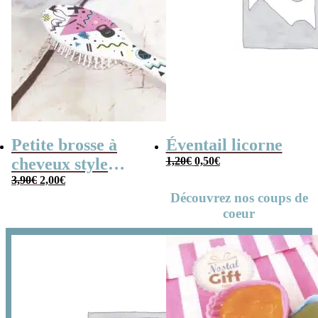
Petite brosse à
Éventail licorne
Le
Le
cheveux style
1,20
€
0,50
€
prix
prix
initial
actuel
Le
Le
années 80
3,90
€
2,00
€
était :
est :
prix
prix
1,20€.
0,50€.
initial
actuel
Découvrez nos coups de
était :
est :
3,90€.
2,00€.
coeur