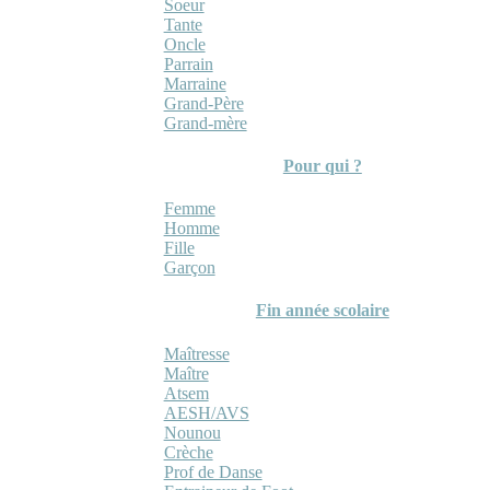
Soeur
Tante
Oncle
Parrain
Marraine
Grand-Père
Grand-mère
Pour qui ?
Femme
Homme
Fille
Garçon
Fin année scolaire
Maîtresse
Maître
Atsem
AESH/AVS
Nounou
Crèche
Prof de Danse