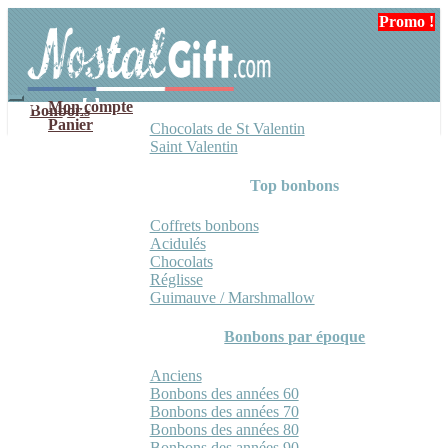
Aller
Aller
Promo !
Promo !
Promo !
à
au
la
contenu
navigation
Mon compte
Bonbons
Panier
Chocolats de St Valentin
Saint Valentin
Top bonbons
Coffrets bonbons
Acidulés
Chocolats
Réglisse
Guimauve / Marshmallow
Bonbons par époque
Anciens
Bonbons des années 60
Bonbons des années 70
Bonbons des années 80
Bonbons des années 90