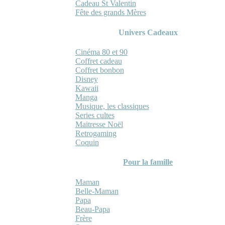
Cadeau St Valentin
Fête des grands Mères
Univers Cadeaux
Cinéma 80 et 90
Coffret cadeau
Coffret bonbon
Disney
Kawaii
Manga
Musique, les classiques
Series cultes
Maitresse Noël
Retrogaming
Coquin
Pour la famille
Maman
Belle-Maman
Papa
Beau-Papa
Frère