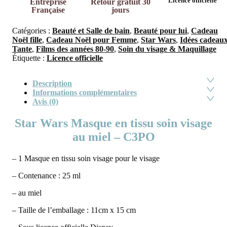
Licence officielle
Entreprise
Retour gratuit 30
Française
jours
Catégories :
Beauté et Salle de bain
,
Beauté pour lui
,
Cadeau
Noël fille
,
Cadeau Noël pour Femme
,
Star Wars
,
Idées cadeau
Tante
,
Films des années 80-90
,
Soin du visage & Maquillage
Étiquette :
Licence officielle
Description
Informations complémentaires
Avis (0)
Star Wars Masque en tissu soin visage
au miel – C3PO
– 1 Masque en tissu soin visage pour le visage
– Contenance : 25 ml
– au miel
– Taille de l’emballage : 11cm x 15 cm