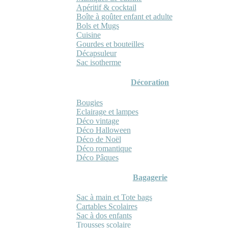
Apéritif & cocktail
Boîte à goûter enfant et adulte
Bols et Mugs
Cuisine
Gourdes et bouteilles
Décapsuleur
Sac isotherme
Décoration
Bougies
Eclairage et lampes
Déco vintage
Déco Halloween
Déco de Noël
Déco romantique
Déco Pâques
Bagagerie
Sac à main et Tote bags
Cartables Scolaires
Sac à dos enfants
Trousses scolaire