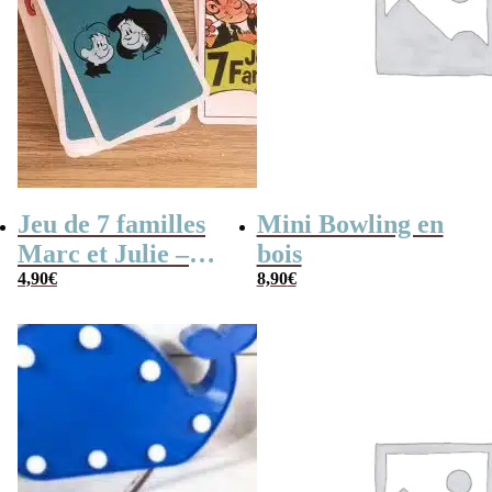
Jeu de 7 familles
Mini Bowling en
Marc et Julie –
bois
Les meilleures
4,90
€
8,90
€
aventures