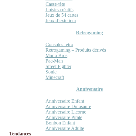
Casse-tête
Loisirs créatifs
Jeux de 54 cartes
Jeux d’exterieur
Retrogaming
Consoles retro
Retrogaming – Produits dérivés
Mario Bros
Pac-Man
Street Fighter
Sonic
Minecraft
Anniversaire
Anniversaire Enfant
Anniversaire Dinosaure
Anniversaire Licorne
Anniversaire Pirate
Bonbon Enfant
Anniversaire Adulte
Tendances