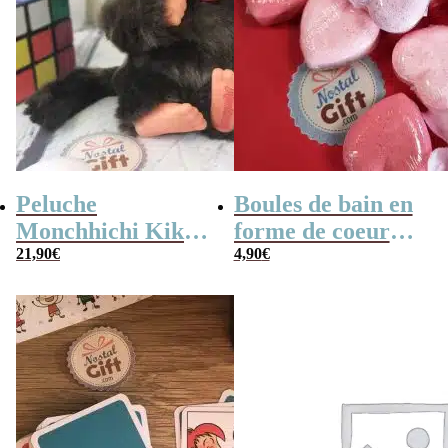
Peluche
Boules de bain en
Monchhichi Kiki
forme de coeur
l’original (20 cm)
21,90
€
x10
4,90
€