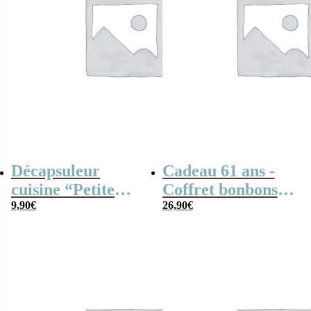
Décapsuleur
Cadeau 61 ans -
cuisine “Petite
Coffret bonbons
bite”
9,90
€
des années 60
26,90
€
“1965”