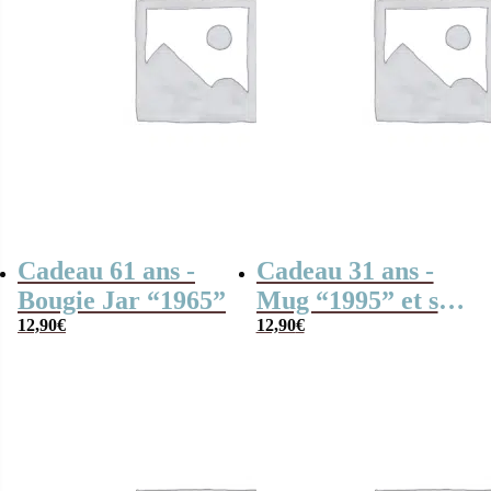
Cadeau 61 ans -
Cadeau 31 ans -
Bougie Jar “1965”
Mug “1995” et ses
12,90
€
guimauves coeurs
12,90
€
x10