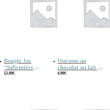
Bougie Jar
Oursons au
“Infirmière
chocolat au lait x3
Géniale” –
12,90
€
“Grand-mère
4,90
€
Cadeau
fabuleuse”
Personnalisé