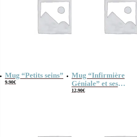
Mug “Petits seins”
Mug “Infirmière
9,90
€
Géniale” et ses
guimauves coeurs
12,90
€
x10 – Cadeau
personnalisable