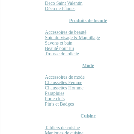
Deco Saint Valentin
Déco de Pâques
Produits de beauté
Accessoires de beauté
Soin du visage & Maquillage
Savons et bain
Beauté pour lui
Trousse de toilette
Mode
Accessoires de mode
Chaussettes Femme
Chaussettes Homme
Parapluies
Porte clefs
Pin’s et Badges
Cuisine
Tabliers de cuisine
Maniques de cuisine