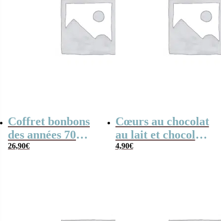
Coffret bonbons
Cœurs au chocolat
des années 70
au lait et chocolat
“petit cul” –
26,90
€
noir praliné x8
4,90
€
Cadeau original
“Grand-mère
fabuleuse”