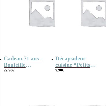
Cadeau 71 ans -
Décapsuleur
Bouteille
cuisine “Petits
isotherme 500ml
22,90
€
seins”
9,90
€
“1955”