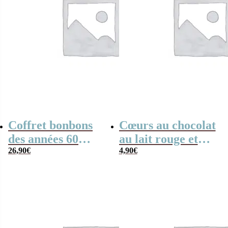
Coffret bonbons
Cœurs au chocolat
des années 60
au lait rouge et
“petit cul” –
26,90
€
blanc x4 “Grand-
4,90
€
Cadeau original
mère fabuleuse”