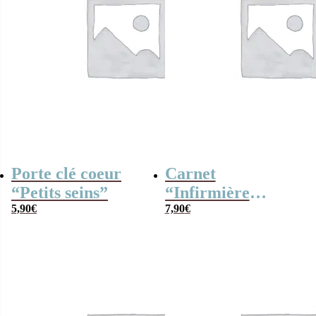
Porte clé coeur
Carnet
“Petits seins”
“Infirmière
5,90
€
Géniale” –
7,90
€
Cadeau
personnalisable