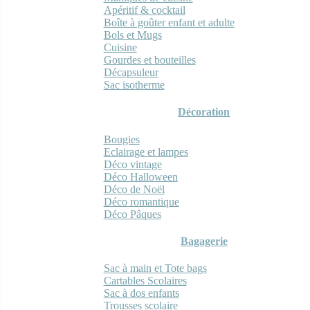
Apéritif & cocktail
Boîte à goûter enfant et adulte
Bols et Mugs
Cuisine
Gourdes et bouteilles
Décapsuleur
Sac isotherme
Décoration
Bougies
Eclairage et lampes
Déco vintage
Déco Halloween
Déco de Noël
Déco romantique
Déco Pâques
Bagagerie
Sac à main et Tote bags
Cartables Scolaires
Sac à dos enfants
Trousses scolaire