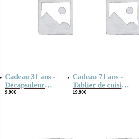
Cadeau 31 ans -
Cadeau 71 ans -
Décapsuleur
Tablier de cuisine
cuisine “1995”
9,90
€
“1955”
19,90
€