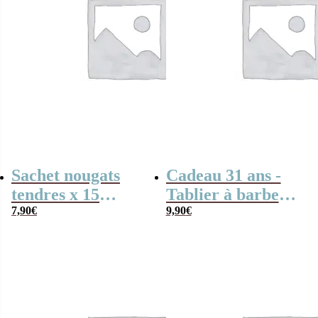
Sachet nougats
Cadeau 31 ans -
tendres x 15
Tablier à barbe
“Grand-mère
7,90
€
“1995”
9,90
€
fabuleuse”