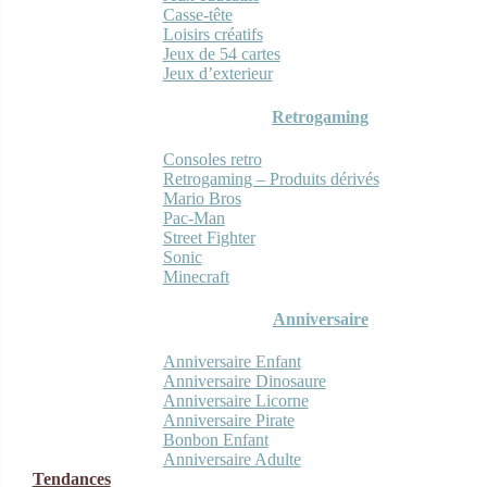
Casse-tête
Loisirs créatifs
Jeux de 54 cartes
Jeux d’exterieur
Retrogaming
Consoles retro
Retrogaming – Produits dérivés
Mario Bros
Pac-Man
Street Fighter
Sonic
Minecraft
Anniversaire
Anniversaire Enfant
Anniversaire Dinosaure
Anniversaire Licorne
Anniversaire Pirate
Bonbon Enfant
Anniversaire Adulte
Tendances