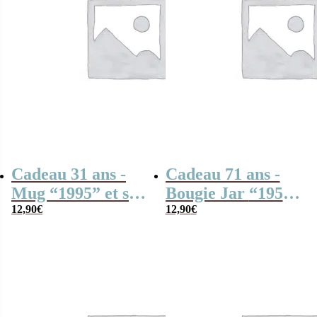
Cadeau 31 ans -
Cadeau 71 ans -
Mug “1995” et ses
Bougie Jar “1955”
guimauves torsade
12,90
€
– Cadeau pour
12,90
€
x5
mamie