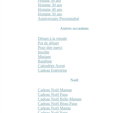
Femme 50 ans
Homme 30 ans
Homme 40 ans
Homme 50 ans
Anniversaire Personnalisé
Autres occasions
Départ à la retraite
Pot de départ
Pour dire merci
Insolite
Mariage
Baptême
Calendrier Avent
Cadeau Entreprise
Noël
Cadeau Noël Maman
Cadeau Noël Papa
Cadeau Noël Belle-Maman
Cadeau Noël Beau-Papa
Cadeau Noël Mamie
Cadeau Noël Papy