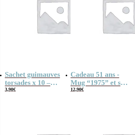
Sachet guimauves
Cadeau 51 ans -
torsades x 10 –
Mug “1975” et ses
“Grand-mère
3,90
€
guimauves coeurs
12,90
€
fabuleuse”
x10