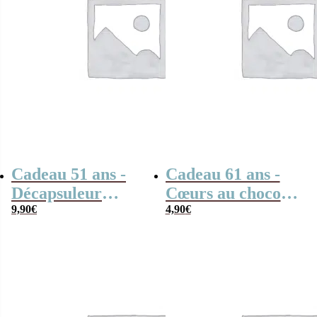
Cadeau 51 ans -
Cadeau 61 ans -
Décapsuleur
Cœurs au chocolat
cuisine “1975”
9,90
€
au lait rouge et
4,90
€
blanc x4 “1965”