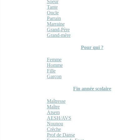
Soeur
Tante
Oncle
Parrain
Marraine
Grand-Père
Grand-mère
Pour qui ?
Femme
Homme
Fille
Garçon
Fin année scolaire
Maîtresse
Maître
Atsem
AESH/AVS
Nounou
Crèche
Prof de Danse