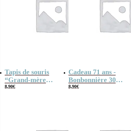
Tapis de souris
Cadeau 71 ans -
“Grand-mère
Bonbonnière 300g
fabuleuse” –
8,90
€
mix Bonbons
8,90
€
Cadeau mamie
anciens “1955”