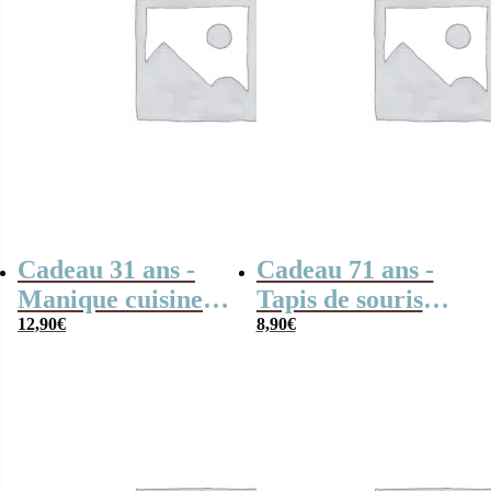
Cadeau 31 ans -
Cadeau 71 ans -
Manique cuisine
Tapis de souris
“1995”
12,90
€
“1955”
8,90
€