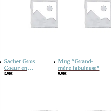
Sachet Gros
Mug “Grand-
Coeur en
mère fabuleuse”
guimauve x 15 –
3,90
€
9,90
€
“Grand-mère
fabuleuse”