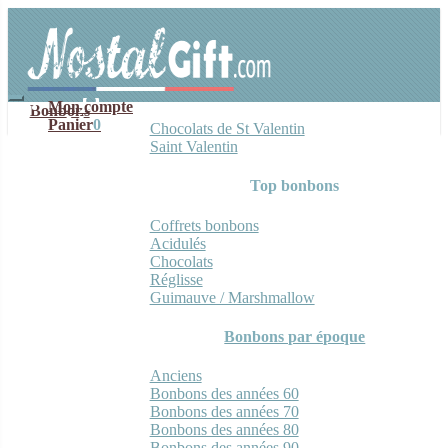
Aller
Aller
à
au
la
contenu
navigation
Mon compte
Bonbons
Panier
0
Chocolats de St Valentin
Saint Valentin
Top bonbons
Coffrets bonbons
Acidulés
Chocolats
Réglisse
Guimauve / Marshmallow
Bonbons par époque
Anciens
Bonbons des années 60
Bonbons des années 70
Bonbons des années 80
Bonbons des années 90