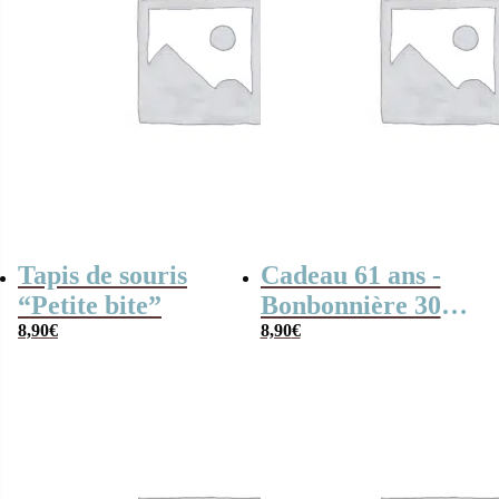
Tapis de souris
Cadeau 61 ans -
“Petite bite”
Bonbonnière 300g
8,90
€
mix Bonbons
8,90
€
anciens “1965”