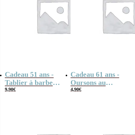
Cadeau 51 ans -
Cadeau 61 ans -
Tablier à barbe
Oursons au
“1975”
9,90
€
chocolat au lait x3
4,90
€
“1965”