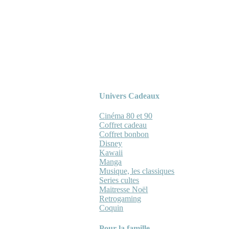
Univers Cadeaux
Cinéma 80 et 90
Coffret cadeau
Coffret bonbon
Disney
Kawaii
Manga
Musique, les classiques
Series cultes
Maitresse Noël
Retrogaming
Coquin
Pour la famille