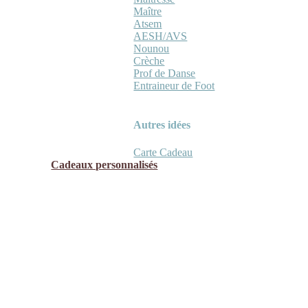
Maître
Atsem
AESH/AVS
Nounou
Crèche
Prof de Danse
Entraineur de Foot
Autres idées
Carte Cadeau
Cadeaux personnalisés