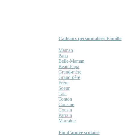
Cadeaux personnalisés Famille
Maman
Papa
Belle-Maman
Beau-Papa
Grand-mère
Grand-père
Frère
Soeur
Tata
Tonton
Cousine
Cousin
Parrain
Marraine
Fin d’année scolaire