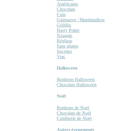
Américains
Chocolats
Cola
Guimauve / Marshmallow
Gélifiés
Harry Potter
Nougats
Réglisse
Sans gluten
Sucettes
Vrac
Halloween
Bonbons Halloween
Chocolats Halloween
Noël
Bonbons de Noël
Chocolats de Noël
Confiserie de Noël
Autres évenements