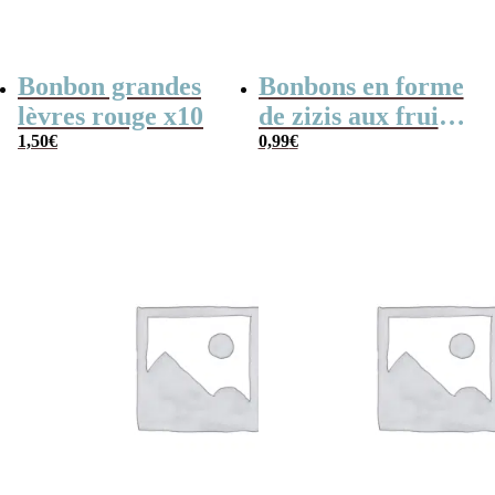
Bonbon grandes
Bonbons en forme
lèvres rouge x10
de zizis aux fruits
1,50
€
x 10 – Cadeau
0,99
€
coquin