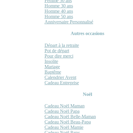
Femme 50 ans
Homme 30 ans
Homme 40 ans
Homme 50 ans
Anniversaire Personnalisé
Autres occasions
Départ à la retraite
Pot de départ
Pour dire merci
Insolite
Mariage
Baptême
Calendrier Avent
Cadeau Entreprise
Noël
Cadeau Noël Maman
Cadeau Noël Papa
Cadeau Noël Belle-Maman
Cadeau Noël Beau-Papa
Cadeau Noël Mamie
Cadeau Noël Papy