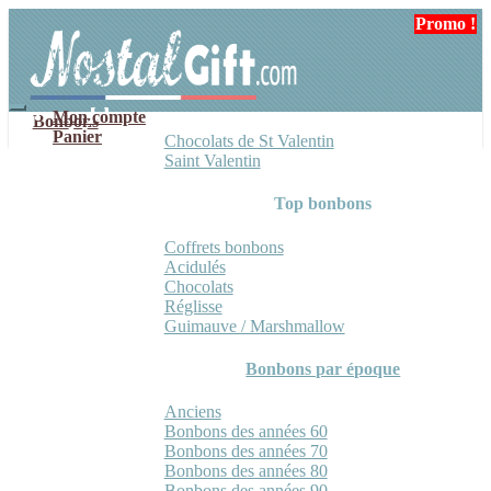
Aller
Aller
Promo !
à
au
la
contenu
navigation
Mon compte
Bonbons
Panier
Chocolats de St Valentin
Saint Valentin
Top bonbons
Coffrets bonbons
Acidulés
Chocolats
Réglisse
Guimauve / Marshmallow
Bonbons par époque
Anciens
Bonbons des années 60
Bonbons des années 70
Bonbons des années 80
Bonbons des années 90