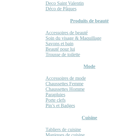
Deco Saint Valentin
Déco de Pâques
Produits de beauté
Accessoires de beauté
Soin du visage & Maquillage
Savons et bain
Beauté pour lui
Trousse de toilette
Mode
Accessoires de mode
Chaussettes Femme
Chaussettes Homme
Parapluies
Porte clefs
Pin’s et Badges
Cuisine
Tabliers de cuisine
Maniques de cuisine