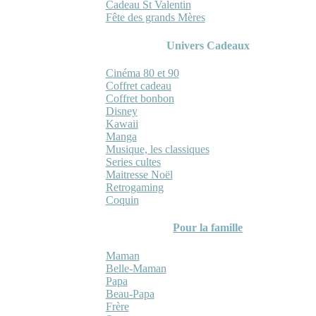
Cadeau St Valentin
Fête des grands Mères
Univers Cadeaux
Cinéma 80 et 90
Coffret cadeau
Coffret bonbon
Disney
Kawaii
Manga
Musique, les classiques
Series cultes
Maitresse Noël
Retrogaming
Coquin
Pour la famille
Maman
Belle-Maman
Papa
Beau-Papa
Frère