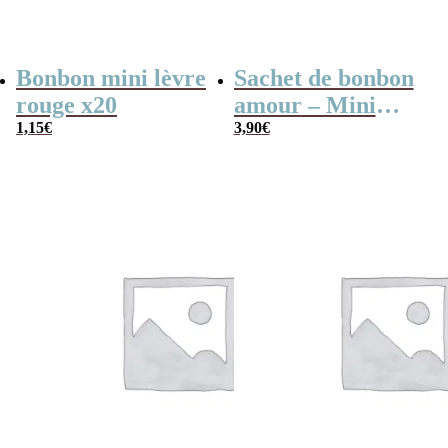
Bonbon mini lèvre
Sachet de bonbon
rouge x20
amour – Mini
1,15
€
lèvre rouge x80 –
3,90
€
My Love