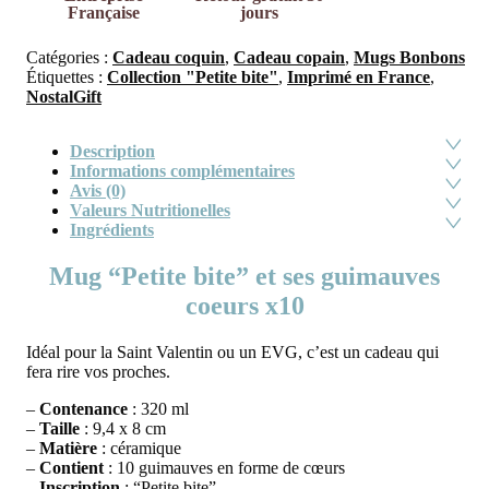
Française
jours
Catégories :
Cadeau coquin
,
Cadeau copain
,
Mugs Bonbons
Étiquettes :
Collection "Petite bite"
,
Imprimé en France
,
NostalGift
Description
Informations complémentaires
Avis (0)
Valeurs Nutritionelles
Ingrédients
Mug “Petite bite” et ses guimauves
coeurs x10
Idéal pour la Saint Valentin ou un EVG, c’est un cadeau qui
fera rire vos proches.
–
Contenance
: 320 ml
–
Taille
: 9,4 x 8 cm
–
Matière
: céramique
–
Contient
: 10 guimauves en forme de cœurs
–
Inscription
: “Petite bite”