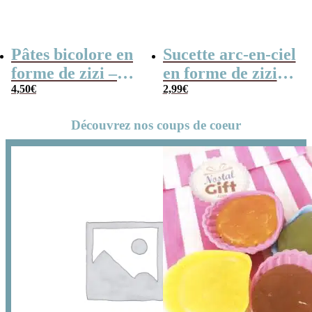
Pâtes bicolore en
Sucette arc-en-ciel
forme de zizi –
en forme de zizi –
250g – Cadeau
4,50
€
cadeau coquin
2,99
€
coquin
Découvrez nos coups de coeur