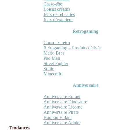
Casse-tête
Loisirs créatifs
Jeux de 54 cartes
Jeux d’exterieur
Retrogaming
Consoles retro
Retrogaming – Produits dérivés
Mario Bros
Pac-Man
Street Fighter
Sonic
Minecraft
Anniversaire
Anniversaire Enfant
Anniversaire Dinosaure
Anniversaire Licorne
Anniversaire Pirate
Bonbon Enfant
Anniversaire Adulte
Tendances