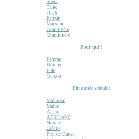
Soeur
Tante
Oncle
Parrain
Marraine
Grand-Père
Grand-mère
Pour qui ?
Femme
Homme
Fille
Garçon
Fin année scolaire
Maîtresse
Maître
Atsem
AESH/AVS
Nounou
Crèche
Prof de Danse