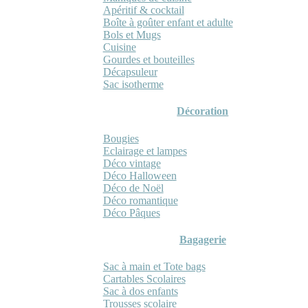
Apéritif & cocktail
Boîte à goûter enfant et adulte
Bols et Mugs
Cuisine
Gourdes et bouteilles
Décapsuleur
Sac isotherme
Décoration
Bougies
Eclairage et lampes
Déco vintage
Déco Halloween
Déco de Noël
Déco romantique
Déco Pâques
Bagagerie
Sac à main et Tote bags
Cartables Scolaires
Sac à dos enfants
Trousses scolaire