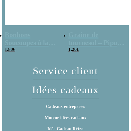
Bonbons
Graine de
Soucoupes à la
tournesol – Pipas
poudre (x20)
1,80
€
x 3
1,20
€
Service client
Idées cadeaux
Cadeaux entreprises
Moteur idées cadeaux
Idée Cadeau Rétro