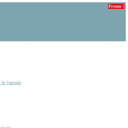
Promo !
Promo !
 St Valentin