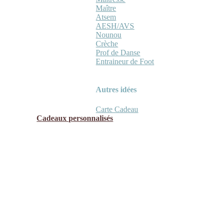
Maître
Atsem
AESH/AVS
Nounou
Crèche
Prof de Danse
Entraineur de Foot
Autres idées
Carte Cadeau
Cadeaux personnalisés