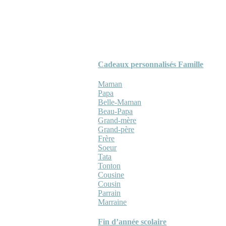
Cadeaux personnalisés Famille
Maman
Papa
Belle-Maman
Beau-Papa
Grand-mère
Grand-père
Frère
Soeur
Tata
Tonton
Cousine
Cousin
Parrain
Marraine
Fin d’année scolaire