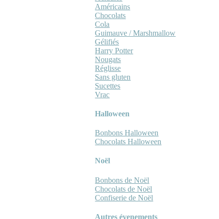
Américains
Chocolats
Cola
Guimauve / Marshmallow
Gélifiés
Harry Potter
Nougats
Réglisse
Sans gluten
Sucettes
Vrac
Halloween
Bonbons Halloween
Chocolats Halloween
Noël
Bonbons de Noël
Chocolats de Noël
Confiserie de Noël
Autres évenements