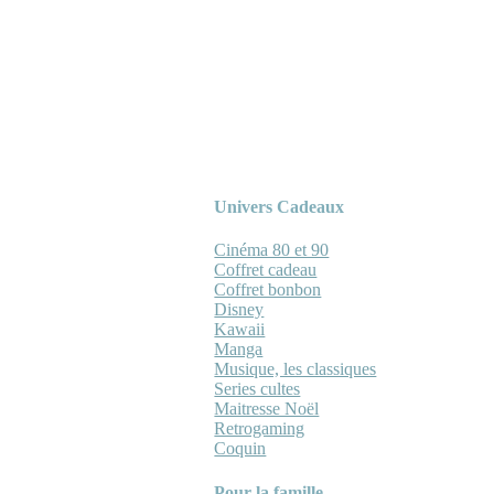
Univers Cadeaux
Cinéma 80 et 90
Coffret cadeau
Coffret bonbon
Disney
Kawaii
Manga
Musique, les classiques
Series cultes
Maitresse Noël
Retrogaming
Coquin
Pour la famille