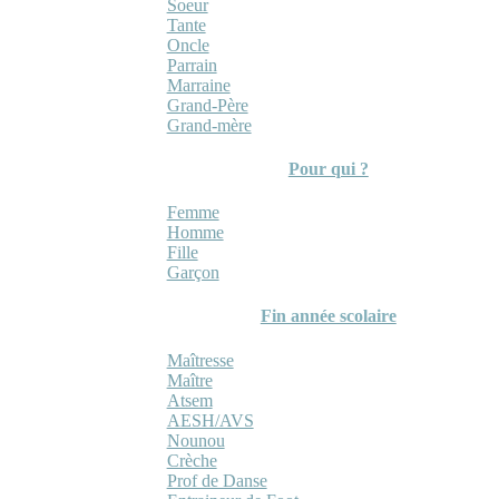
Soeur
Tante
Oncle
Parrain
Marraine
Grand-Père
Grand-mère
Pour qui ?
Femme
Homme
Fille
Garçon
Fin année scolaire
Maîtresse
Maître
Atsem
AESH/AVS
Nounou
Crèche
Prof de Danse