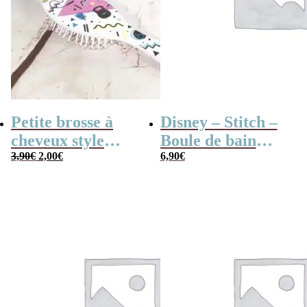
Petite brosse à
Disney – Stitch –
cheveux style
Boule de bain
Le
Le
années 80
3,90
€
2,00
€
effervescente –
6,90
€
prix
prix
initial
actuel
Noix de coco
était :
est :
3,90€.
2,00€.