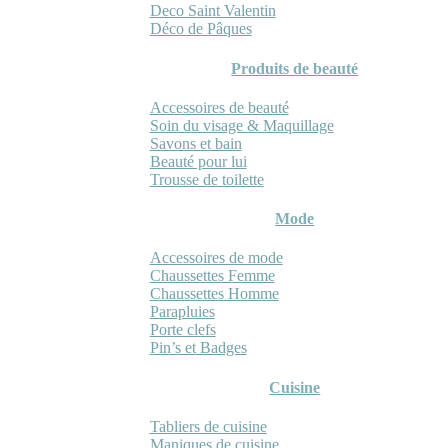
Deco Saint Valentin
Déco de Pâques
Produits de beauté
Accessoires de beauté
Soin du visage & Maquillage
Savons et bain
Beauté pour lui
Trousse de toilette
Mode
Accessoires de mode
Chaussettes Femme
Chaussettes Homme
Parapluies
Porte clefs
Pin’s et Badges
Cuisine
Tabliers de cuisine
Maniques de cuisine