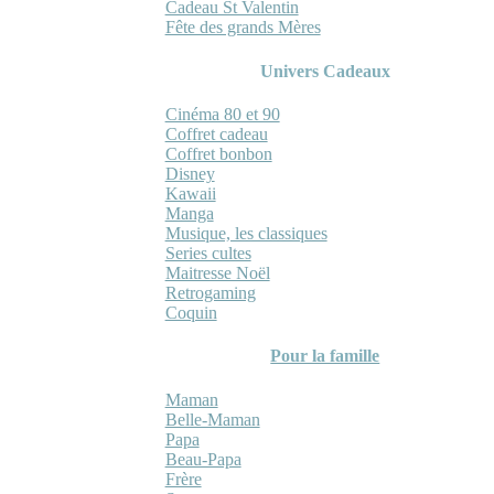
Cadeau St Valentin
Fête des grands Mères
Univers Cadeaux
Cinéma 80 et 90
Coffret cadeau
Coffret bonbon
Disney
Kawaii
Manga
Musique, les classiques
Series cultes
Maitresse Noël
Retrogaming
Coquin
Pour la famille
Maman
Belle-Maman
Papa
Beau-Papa
Frère