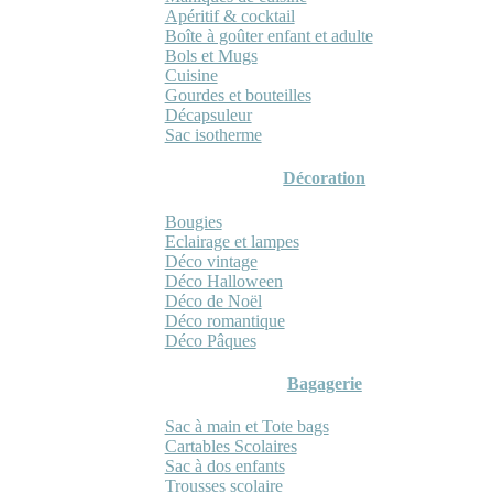
Apéritif & cocktail
Boîte à goûter enfant et adulte
Bols et Mugs
Cuisine
Gourdes et bouteilles
Décapsuleur
Sac isotherme
Décoration
Bougies
Eclairage et lampes
Déco vintage
Déco Halloween
Déco de Noël
Déco romantique
Déco Pâques
Bagagerie
Sac à main et Tote bags
Cartables Scolaires
Sac à dos enfants
Trousses scolaire