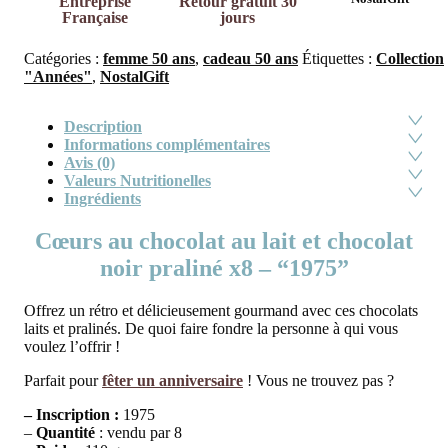
Entreprise
Retour gratuit 30
Française
jours
Catégories :
femme 50 ans
,
cadeau 50 ans
Étiquettes :
Collection
"Années"
,
NostalGift
Description
Informations complémentaires
Avis (0)
Valeurs Nutritionelles
Ingrédients
Cœurs au chocolat au lait et chocolat
noir praliné x8 – “1975”
Offrez un rétro et délicieusement gourmand avec ces chocolats
laits et pralinés. De quoi faire fondre la personne à qui vous
voulez l’offrir !
Parfait pour
fêter un anniversaire
! Vous ne trouvez pas ?
– Inscription :
1975
–
Quantité
: vendu par 8