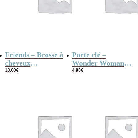
Friends – Brosse à
Porte clé –
cheveux
Wonder Woman
démêlante dinde
13,00
€
personnage 3D
4,90
€