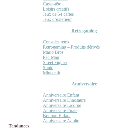
Casse-tête
Loisirs créatifs
Jeux de 54 cartes
Jeux d’exterieur
Retrogaming
Consoles retro
Retrogaming – Produits dérivés
Mario Bros
Pac-Man
Street Fighter
Sonic
Minecraft
Anniversaire
Anniversaire Enfant
Anniversaire Dinosaure
Anniversaire Licorne
Anniversaire Pirate
Bonbon Enfant
Anniversaire Adulte
Tendances