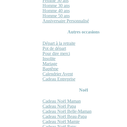
Femme 50 ans
Homme 30 ans
Homme 40 ans
Homme 50 ans
Anniversaire Personnalisé
Autres occasions
Départ à la retraite
Pot de départ
Pour dire merci
Insolite
Mariage
Baptême
Calendrier Avent
Cadeau Entreprise
Noël
Cadeau Noël Maman
Cadeau Noël Papa
Cadeau Noël Belle-Maman
Cadeau Noël Beau-Papa
Cadeau Noël Mamie
Cadeau Noël Papy