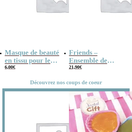
Masque de beauté
Friends –
en tissu pour le
Ensemble de
visage – Wonder
6,00
€
pyjamas short
21,90
€
Woman (DC
pour femme
Découvrez nos coups de coeur
Comics)