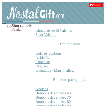
Aller
Aller
Promo !
Promo !
à
au
la
contenu
navigation
Mon compte
Bonbons
Panier
Chocolats de St Valentin
Saint Valentin
Top bonbons
Coffrets bonbons
Acidulés
Chocolats
Réglisse
Guimauve / Marshmallow
Bonbons par époque
Anciens
Bonbons des années 60
Bonbons des années 70
Bonbons des années 80
Bonbons des années 90