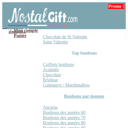
Aller
Aller
Promo !
Promo !
à
au
la
contenu
navigation
Mon compte
Bonbons
Panier
Chocolats de St Valentin
Saint Valentin
Top bonbons
Coffrets bonbons
Acidulés
Chocolats
Réglisse
Guimauve / Marshmallow
Bonbons par époque
Anciens
Bonbons des années 60
Bonbons des années 70
Bonbons des années 80
Bonbons des années 90