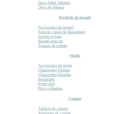
Deco Saint Valentin
Déco de Pâques
Produits de beauté
Accessoires de beauté
Soin du visage & Maquillage
Savons et bain
Beauté pour lui
Trousse de toilette
Mode
Accessoires de mode
Chaussettes Femme
Chaussettes Homme
Parapluies
Porte clefs
Pin’s et Badges
Cuisine
Tabliers de cuisine
Maniques de cuisine