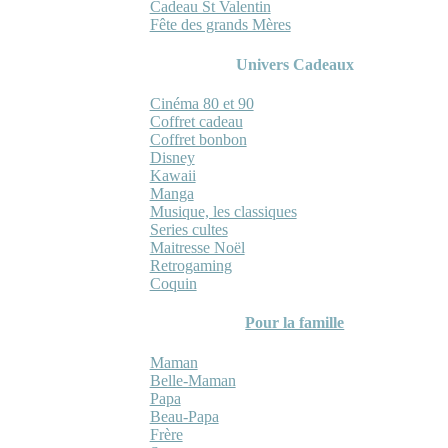
Cadeau St Valentin
Fête des grands Mères
Univers Cadeaux
Cinéma 80 et 90
Coffret cadeau
Coffret bonbon
Disney
Kawaii
Manga
Musique, les classiques
Series cultes
Maitresse Noël
Retrogaming
Coquin
Pour la famille
Maman
Belle-Maman
Papa
Beau-Papa
Frère