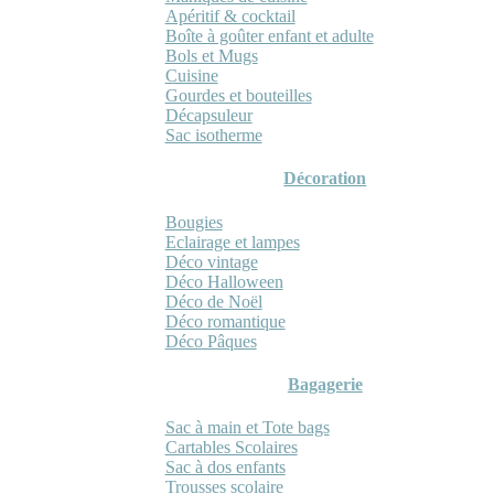
Apéritif & cocktail
Boîte à goûter enfant et adulte
Bols et Mugs
Cuisine
Gourdes et bouteilles
Décapsuleur
Sac isotherme
Décoration
Bougies
Eclairage et lampes
Déco vintage
Déco Halloween
Déco de Noël
Déco romantique
Déco Pâques
Bagagerie
Sac à main et Tote bags
Cartables Scolaires
Sac à dos enfants
Trousses scolaire