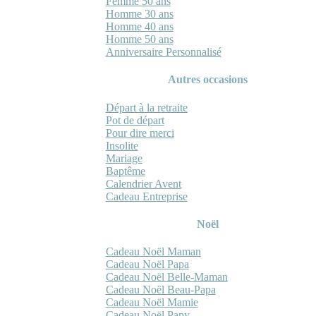
Femme 50 ans
Homme 30 ans
Homme 40 ans
Homme 50 ans
Anniversaire Personnalisé
Autres occasions
Départ à la retraite
Pot de départ
Pour dire merci
Insolite
Mariage
Baptême
Calendrier Avent
Cadeau Entreprise
Noël
Cadeau Noël Maman
Cadeau Noël Papa
Cadeau Noël Belle-Maman
Cadeau Noël Beau-Papa
Cadeau Noël Mamie
Cadeau Noël Papy