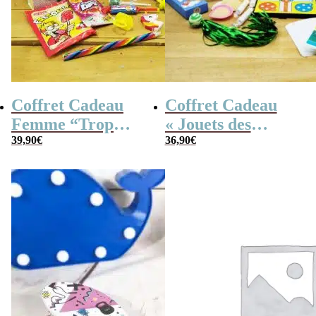
Coffret Cadeau
Coffret Cadeau
Femme “Trop
« Jouets des
Mignon”
39,90
€
années 80 » –
36,90
€
Cadeau Femme