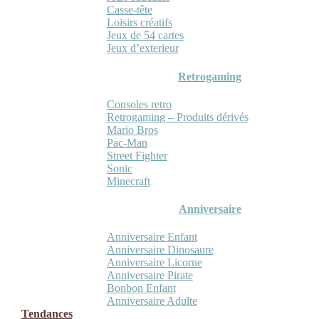
Casse-tête
Loisirs créatifs
Jeux de 54 cartes
Jeux d’exterieur
Retrogaming
Consoles retro
Retrogaming – Produits dérivés
Mario Bros
Pac-Man
Street Fighter
Sonic
Minecraft
Anniversaire
Anniversaire Enfant
Anniversaire Dinosaure
Anniversaire Licorne
Anniversaire Pirate
Bonbon Enfant
Anniversaire Adulte
Tendances