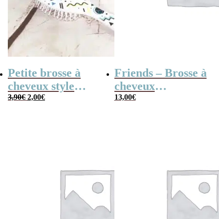
Petite brosse à
Friends – Brosse à
cheveux style
cheveux
Le
Le
années 80
3,90
€
2,00
€
démêlante dinde
13,00
€
prix
prix
initial
actuel
était :
est :
3,90€.
2,00€.