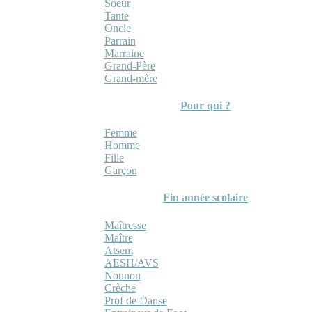
Soeur
Tante
Oncle
Parrain
Marraine
Grand-Père
Grand-mère
Pour qui ?
Femme
Homme
Fille
Garçon
Fin année scolaire
Maîtresse
Maître
Atsem
AESH/AVS
Nounou
Crèche
Prof de Danse