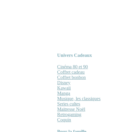
Univers Cadeaux
Cinéma 80 et 90
Coffret cadeau
Coffret bonbon
Disney
Kawaii
Manga
Musique, les classiques
Series cultes
Maitresse Noël
Retrogaming
Coquin
Pour la famille