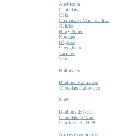
Américains
Chocolats
Cola
Guimauve / Marshmallow
Gélifiés
Harry Potter
Nougats
Réglisse
Sans gluten
Sucettes
Vrac
Halloween
Bonbons Halloween
Chocolats Halloween
Noël
Bonbons de Noël
Chocolats de Noël
Confiserie de Noël
Autres évenements