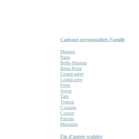
Cadeaux personnalisés Famille
Maman
Papa
Belle-Maman
Beau-Papa
Grand-mère
Grand-père
Frère
Soeur
Tata
Tonton
Cousine
Cousin
Parrain
Marraine
Fin d’année scolaire