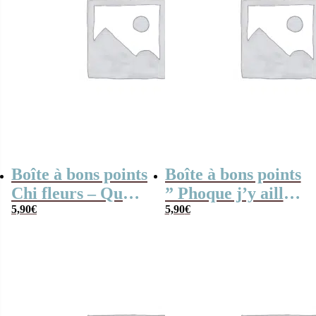
Boîte à bons points
Boîte à bons points
Chi fleurs – Quo
” Phoque j’y aille”
Vadis
5,90
€
– Shaman
5,90
€