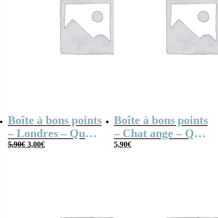
Boîte à bons points
Boîte à bons points
– Londres – Quo
– Chat ange – Quo
Le
Le
Vadis
5,90
€
3,00
€
Vadis
5,90
€
prix
prix
initial
actuel
était :
est :
5,90€.
3,00€.