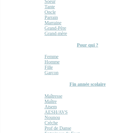
Soeur
Tante
Oncle
Parrain
Marraine
Grand-Père
Grand-mère
Pour qui ?
Femme
Homme
Fille
Garçon
Fin année scolaire
Maîtresse
Maître
Atsem
AESH/AVS
Nounou
Crèche
Prof de Danse