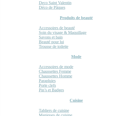
Deco Saint Valentin
Déco de Pâques
Produits de beauté
Accessoires de beauté
Soin du visage & Maquillage
Savons et bain
Beauté pour lui
Trousse de toilette
Mode
Accessoires de mode
Chaussettes Femme
Chaussettes Homme
Parapluies
Porte clefs
Pin’s et Badges
Cuisine
Tabliers de cuisine
Maniques de cuisine