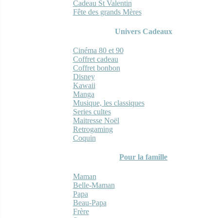
Cadeau St Valentin
Fête des grands Mères
Univers Cadeaux
Cinéma 80 et 90
Coffret cadeau
Coffret bonbon
Disney
Kawaii
Manga
Musique, les classiques
Series cultes
Maitresse Noël
Retrogaming
Coquin
Pour la famille
Maman
Belle-Maman
Papa
Beau-Papa
Frère