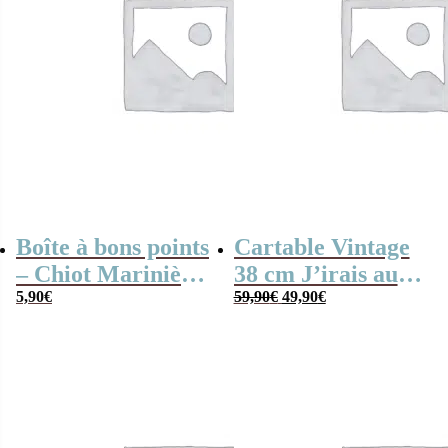
Boîte à bons points
Cartable Vintage
– Chiot Marinière
38 cm J’irais au
Le
Le
– Quo Vadis
5,90
€
bout de mes rêves
59,90
€
49,90
€
prix
prix
– Quo Vadis
initial
actuel
était :
est :
59,90€.
49,90€.