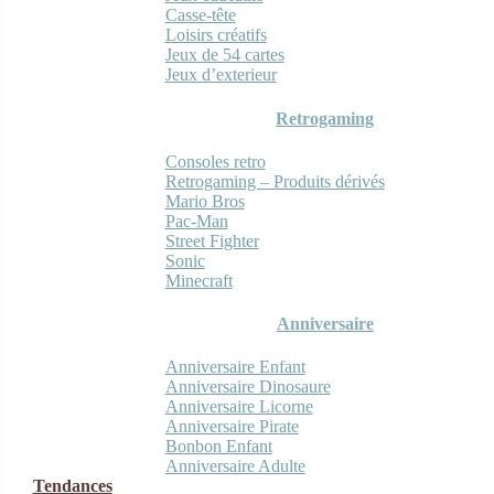
Casse-tête
Loisirs créatifs
Jeux de 54 cartes
Jeux d’exterieur
Retrogaming
Consoles retro
Retrogaming – Produits dérivés
Mario Bros
Pac-Man
Street Fighter
Sonic
Minecraft
Anniversaire
Anniversaire Enfant
Anniversaire Dinosaure
Anniversaire Licorne
Anniversaire Pirate
Bonbon Enfant
Anniversaire Adulte
Tendances