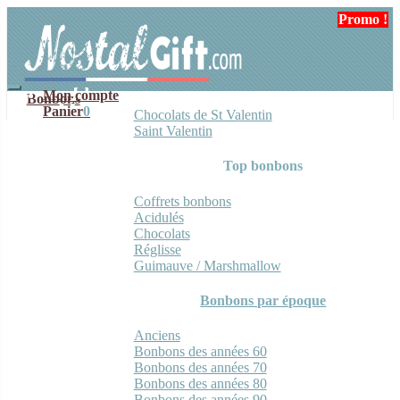
Aller
Aller
Promo !
Promo !
à
au
la
contenu
navigation
Mon compte
Bonbons
Panier
0
Chocolats de St Valentin
Saint Valentin
Top bonbons
Coffrets bonbons
Acidulés
Chocolats
Réglisse
Guimauve / Marshmallow
Bonbons par époque
Anciens
Bonbons des années 60
Bonbons des années 70
Bonbons des années 80
Bonbons des années 90