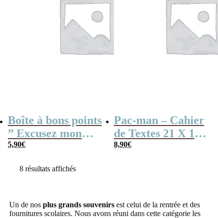
Boîte à bons points
Pac-man – Cahier
” Excusez mon
de Textes 21 X 15
retard ” – Shaman
5,90
€
cm
8,90
€
8 résultats affichés
Un de nos
plus grands souvenirs
est celui de la rentrée et des
fournitures scolaires. Nous avons réuni dans cette catégorie les