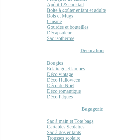
Apéritif & cocktail
Boîte à goûter enfant et adulte
Bols et Mugs
Cuisine
Gourdes et bouteilles
Décapsuleur
Sac isotherme
Décoration
Bougies
Eclairage et lampes
Déco vintage
Déco Halloween
Déco de Noël
Déco romantique
Déco Pâques
Bagagerie
Sac à main et Tote bags
Cartables Scolaires
Sac à dos enfants
Trousses scolaire