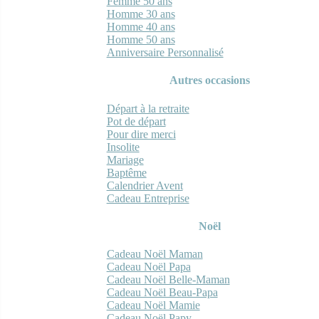
Femme 50 ans
Homme 30 ans
Homme 40 ans
Homme 50 ans
Anniversaire Personnalisé
Autres occasions
Départ à la retraite
Pot de départ
Pour dire merci
Insolite
Mariage
Baptême
Calendrier Avent
Cadeau Entreprise
Noël
Cadeau Noël Maman
Cadeau Noël Papa
Cadeau Noël Belle-Maman
Cadeau Noël Beau-Papa
Cadeau Noël Mamie
Cadeau Noël Papy