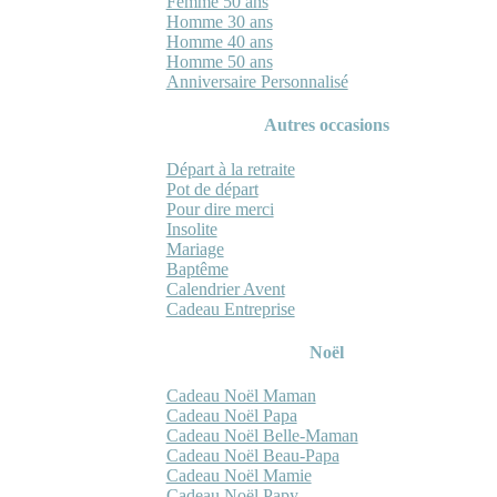
Femme 50 ans
Homme 30 ans
Homme 40 ans
Homme 50 ans
Anniversaire Personnalisé
Autres occasions
Départ à la retraite
Pot de départ
Pour dire merci
Insolite
Mariage
Baptême
Calendrier Avent
Cadeau Entreprise
Noël
Cadeau Noël Maman
Cadeau Noël Papa
Cadeau Noël Belle-Maman
Cadeau Noël Beau-Papa
Cadeau Noël Mamie
Cadeau Noël Papy