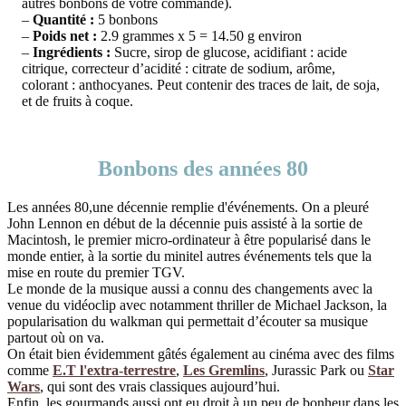
autres bonbons de votre commande).
–
Quantité :
5 bonbons
–
Poids net :
2.9 grammes x 5 = 14.50 g environ
–
Ingrédients :
Sucre, sirop de glucose, acidifiant : acide
citrique, correcteur d’acidité : citrate de sodium, arôme,
colorant : anthocyanes. Peut contenir des traces de lait, de soja,
et de fruits à coque.
Bonbons des années 80
Les années 80,une décennie remplie d'événements. On a pleuré
John Lennon en début de la décennie puis assisté à la sortie de
Macintosh, le premier micro-ordinateur à être popularisé dans le
monde entier, à la sortie du minitel autres événements tels que la
mise en route du premier TGV.
Le monde de la musique aussi a connu des changements avec la
venue du vidéoclip avec notamment thriller de Michael Jackson, la
popularisation du walkman qui permettait d’écouter sa musique
partout où on va.
On était bien évidemment gâtés également au cinéma avec des films
comme
E.T l'extra-terrestre
,
Les Gremlins
, Jurassic Park ou
Star
Wars
, qui sont des vrais classiques aujourd’hui.
Enfin, les gourmands aussi ont eu droit à un peu de bonheur dans les