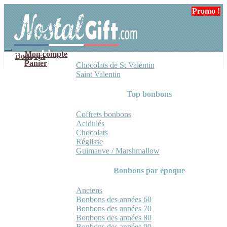
Aller
Aller
Promo !
à
au
la
contenu
navigation
Mon compte
Bonbons
Panier
Chocolats de St Valentin
Saint Valentin
Top bonbons
Coffrets bonbons
Acidulés
Chocolats
Réglisse
Guimauve / Marshmallow
Bonbons par époque
Anciens
Bonbons des années 60
Bonbons des années 70
Bonbons des années 80
Bonbons des années 90