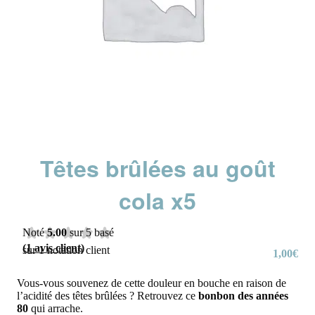
Têtes brûlées au goût
cola x5
Noté
5.00
sur 5 basé
(
1
avis client)
sur
1
notation client
1,00
€
Vous-vous souvenez de cette douleur en bouche en raison de
l’acidité des têtes brûlées ? Retrouvez ce
bonbon des années
80
qui arrache.