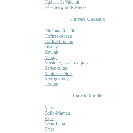
Cadeau St Valentin
Fête des grands Mères
Univers Cadeaux
Cinéma 80 et 90
Coffret cadeau
Coffret bonbon
Disney
Kawaii
Manga
Musique, les classiques
Series cultes
Maitresse Noël
Retrogaming
Coquin
Pour la famille
Maman
Belle-Maman
Papa
Beau-Papa
Frère