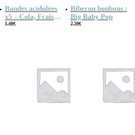
Bandes acidulées
Biberon bonbons :
x5 – Cola, Fraise,
Big Baby Pop
Framboise,
1,40
€
2,50
€
Pomme, 4
couleurs