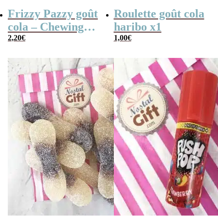
Frizzy Pazzy goût
Roulette goût cola
cola – Chewing
haribo x1
gum qui pétille
2,20
€
1,00
€
dans la bouche x 3