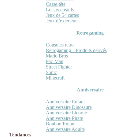
Casse-tête
Loisirs créatifs
Jeux de 54 cartes
Jeux d’exterieur
Retrogaming
Consoles retro
Retrogaming – Produits dérivés
Mario Bros
Pac-Man
Street Fighter
Sonic
Minecraft
Anniversaire
Anniversaire Enfant
Anniversaire Dinosaure
Anniversaire Licorne
Anniversaire Pirate
Bonbon Enfant
Anniversaire Adulte
Tendances