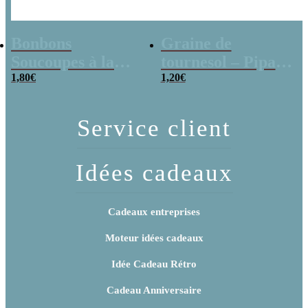
Bonbons
Graine de
Soucoupes à la
tournesol – Pipas
poudre (x20)
1,80
€
x 3
1,20
€
Service client
Idées cadeaux
Cadeaux entreprises
Moteur idées cadeaux
Idée Cadeau Rétro
Cadeau Anniversaire