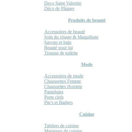
Deco Saint Valentin
Déco de Pâques
Produits de beauté
Accessoires de beauté
Soin du visage & Maquillage
Savons et bain
Beauté pour lui
Trousse de toilette
Mode
Accessoires de mode
Chaussettes Femme
Chaussettes Homme
Parapluies
Porte clefs
Pin’s et Badges
Cuisine
Tabliers de cuisine
Maniques de cuisine