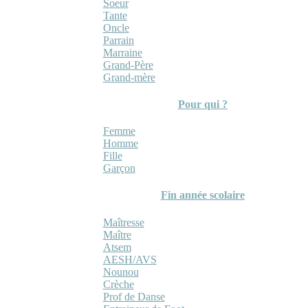
Soeur
Tante
Oncle
Parrain
Marraine
Grand-Père
Grand-mère
Pour qui ?
Femme
Homme
Fille
Garçon
Fin année scolaire
Maîtresse
Maître
Atsem
AESH/AVS
Nounou
Crèche
Prof de Danse