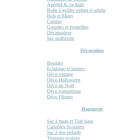
Apéritif & cocktail
Boîte à goûter enfant et adulte
Bols et Mugs
Cuisine
Gourdes et bouteilles
Décapsuleur
Sac isotherme
Décoration
Bougies
Eclairage et lampes
Déco vintage
Déco Halloween
Déco de Noël
Déco romantique
Déco Pâques
Bagagerie
Sac à main et Tote bags
Cartables Scolaires
Sac à dos enfants
Trousses scolaire