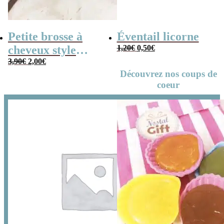
Petite brosse à
Éventail licorne
Le
Le
cheveux style
1,20
€
0,50
€
prix
prix
Le
Le
années 80
3,90
€
2,00
€
initial
actuel
prix
prix
Découvrez nos coups de
était :
est :
initial
actuel
1,20€.
0,50€.
coeur
était :
est :
3,90€.
2,00€.