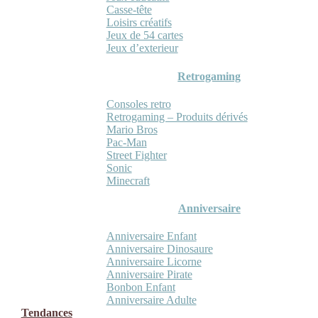
Casse-tête
Loisirs créatifs
Jeux de 54 cartes
Jeux d’exterieur
Retrogaming
Consoles retro
Retrogaming – Produits dérivés
Mario Bros
Pac-Man
Street Fighter
Sonic
Minecraft
Anniversaire
Anniversaire Enfant
Anniversaire Dinosaure
Anniversaire Licorne
Anniversaire Pirate
Bonbon Enfant
Anniversaire Adulte
Tendances