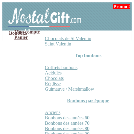
Aller
Aller
Promo !
Promo !
Promo !
à
au
la
contenu
navigation
Mon compte
Bonbons
Panier
Chocolats de St Valentin
Saint Valentin
Top bonbons
Coffrets bonbons
Acidulés
Chocolats
Réglisse
Guimauve / Marshmallow
Bonbons par époque
Anciens
Bonbons des années 60
Bonbons des années 70
Bonbons des années 80
Bonbons des années 90