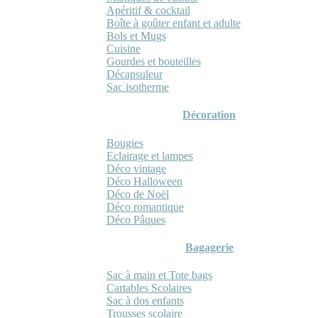
Apéritif & cocktail
Boîte à goûter enfant et adulte
Bols et Mugs
Cuisine
Gourdes et bouteilles
Décapsuleur
Sac isotherme
Décoration
Bougies
Eclairage et lampes
Déco vintage
Déco Halloween
Déco de Noël
Déco romantique
Déco Pâques
Bagagerie
Sac à main et Tote bags
Cartables Scolaires
Sac à dos enfants
Trousses scolaire