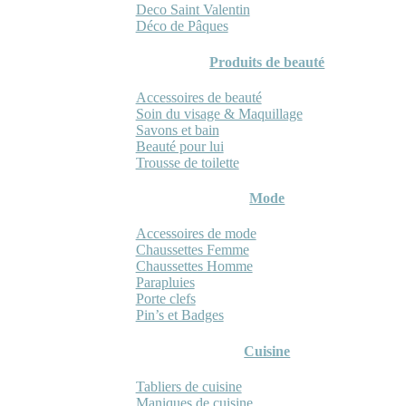
Deco Saint Valentin
Déco de Pâques
Produits de beauté
Accessoires de beauté
Soin du visage & Maquillage
Savons et bain
Beauté pour lui
Trousse de toilette
Mode
Accessoires de mode
Chaussettes Femme
Chaussettes Homme
Parapluies
Porte clefs
Pin’s et Badges
Cuisine
Tabliers de cuisine
Maniques de cuisine