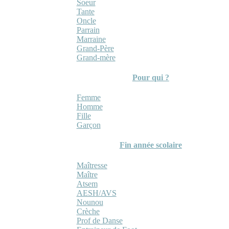
Soeur
Tante
Oncle
Parrain
Marraine
Grand-Père
Grand-mère
Pour qui ?
Femme
Homme
Fille
Garçon
Fin année scolaire
Maîtresse
Maître
Atsem
AESH/AVS
Nounou
Crèche
Prof de Danse