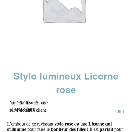
Stylo lumineux Licorne
rose
Noté
5.00
sur 5 basé
(
1
avis client)
sur
1
notation client
2,90
€
L’embout de ce ravissant
stylo rose
est une
Licorne qui
s’illumine
pour faire le
bonheur des filles !
Il est
parfait
pour