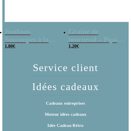
Bonbons
Graine de
Soucoupes à la
tournesol – Pipas
poudre (x20)
1,80
€
x 3
1,20
€
Service client
Idées cadeaux
Cadeaux entreprises
Moteur idées cadeaux
Idée Cadeau Rétro