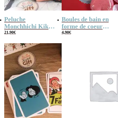
Peluche
Boules de bain en
Monchhichi Kiki
forme de coeur
l’original (20 cm)
21,90
€
x10
4,90
€