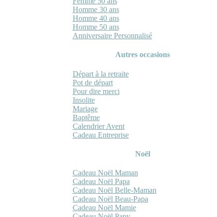
Femme 50 ans
Homme 30 ans
Homme 40 ans
Homme 50 ans
Anniversaire Personnalisé
Autres occasions
Départ à la retraite
Pot de départ
Pour dire merci
Insolite
Mariage
Baptême
Calendrier Avent
Cadeau Entreprise
Noël
Cadeau Noël Maman
Cadeau Noël Papa
Cadeau Noël Belle-Maman
Cadeau Noël Beau-Papa
Cadeau Noël Mamie
Cadeau Noël Papy