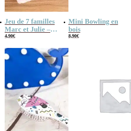
Jeu de 7 familles
Mini Bowling en
Marc et Julie –
bois
Les meilleures
4,90
€
8,90
€
aventures