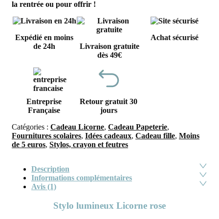
la rentrée ou pour offrir !
Expédié en moins
Achat sécurisé
de 24h
Livraison gratuite
dès 49€
Entreprise
Retour gratuit 30
Française
jours
Catégories :
Cadeau Licorne
,
Cadeau Papeterie
,
Fournitures scolaires
,
Idées cadeaux
,
Cadeau fille
,
Moins
de 5 euros
,
Stylos, crayon et feutres
Description
Informations complémentaires
Avis (1)
Stylo lumineux Licorne rose