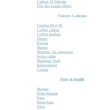
Cadeau St Valentin
Fête des grands Mères
Univers Cadeaux
Cinéma 80 et 90
Coffret cadeau
Coffret bonbon
Disney
Kawaii
Manga
Musique, les classiques
Series cultes
Maitresse Noël
Retrogaming
Coquin
Pour la famille
Maman
Belle-Maman
Papa
Beau-Papa
Frère