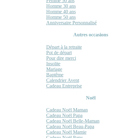
Femme 50 ans
Homme 30 ans
Homme 40 ans
Homme 50 ans
Anniversaire Personnalisé
Autres occasions
Départ à la retraite
Pot de départ
Pour dire merci
Insolite
Mariage
Baptême
Calendrier Avent
Cadeau Entreprise
Noël
Cadeau Noël Maman
Cadeau Noël Papa
Cadeau Noël Belle-Maman
Cadeau Noël Beau-Papa
Cadeau Noël Mamie
Cadeau Noël Papy