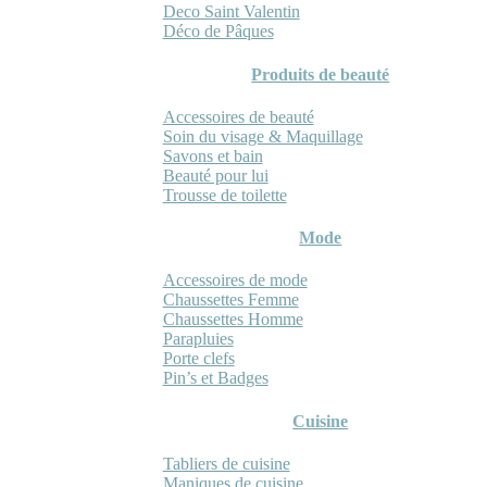
Deco Saint Valentin
Déco de Pâques
Produits de beauté
Accessoires de beauté
Soin du visage & Maquillage
Savons et bain
Beauté pour lui
Trousse de toilette
Mode
Accessoires de mode
Chaussettes Femme
Chaussettes Homme
Parapluies
Porte clefs
Pin’s et Badges
Cuisine
Tabliers de cuisine
Maniques de cuisine