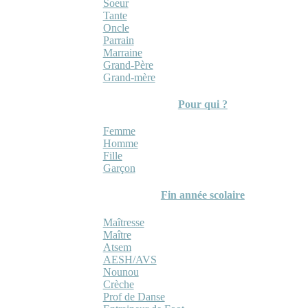
Soeur
Tante
Oncle
Parrain
Marraine
Grand-Père
Grand-mère
Pour qui ?
Femme
Homme
Fille
Garçon
Fin année scolaire
Maîtresse
Maître
Atsem
AESH/AVS
Nounou
Crèche
Prof de Danse