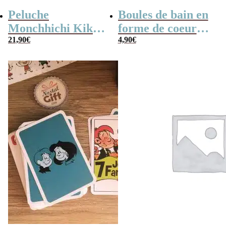
Peluche
Boules de bain en
Monchhichi Kiki
forme de coeur
l’original (20 cm)
21,90
€
x10
4,90
€