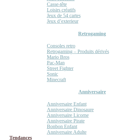
Casse-tête
Loisirs créatifs
Jeux de 54 cartes
Jeux d’exterieur
Retrogaming
Consoles retro
Retrogaming – Produits dérivés
Mario Bros
Pac-Man
Street Fighter
Sonic
Minecraft
Anniversaire
Anniversaire Enfant
Anniversaire Dinosaure
Anniversaire Licorne
Anniversaire Pirate
Bonbon Enfant
Anniversaire Adulte
Tendances