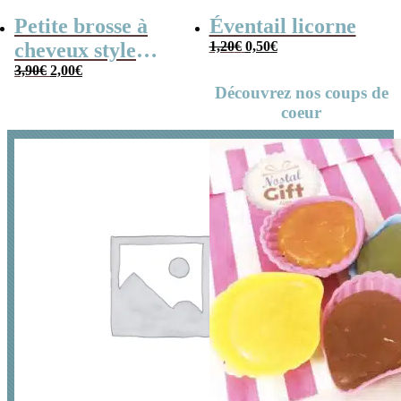
Petite brosse à
Éventail licorne
Le
Le
cheveux style
1,20
€
0,50
€
prix
prix
Le
Le
années 80
3,90
€
2,00
€
initial
actuel
prix
prix
Découvrez nos coups de
était :
est :
initial
actuel
1,20€.
0,50€.
coeur
était :
est :
3,90€.
2,00€.