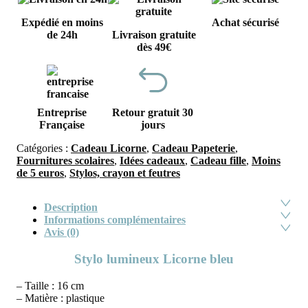
Expédié en moins
Achat sécurisé
de 24h
Livraison gratuite
dès 49€
Entreprise
Retour gratuit 30
Française
jours
Catégories :
Cadeau Licorne
,
Cadeau Papeterie
,
Fournitures scolaires
,
Idées cadeaux
,
Cadeau fille
,
Moins
de 5 euros
,
Stylos, crayon et feutres
Description
Informations complémentaires
Avis (0)
Stylo lumineux Licorne bleu
– Taille : 16 cm
– Matière : plastique