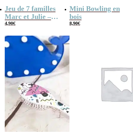
Jeu de 7 familles
Mini Bowling en
Marc et Julie –
bois
Les meilleures
4,90
€
8,90
€
aventures