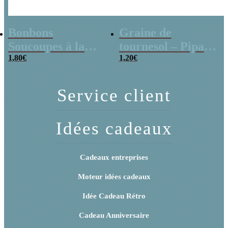
Bonbons
Graine de
Soucoupes à la
tournesol – Pipas
poudre (x20)
1,80
€
x 3
1,20
€
Service client
Idées cadeaux
Cadeaux entreprises
Moteur idées cadeaux
Idée Cadeau Rétro
Cadeau Anniversaire