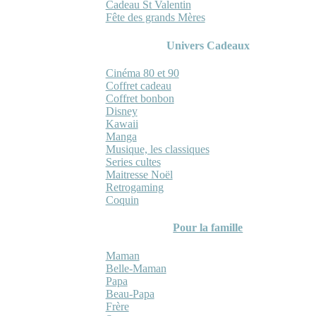
Cadeau St Valentin
Fête des grands Mères
Univers Cadeaux
Cinéma 80 et 90
Coffret cadeau
Coffret bonbon
Disney
Kawaii
Manga
Musique, les classiques
Series cultes
Maitresse Noël
Retrogaming
Coquin
Pour la famille
Maman
Belle-Maman
Papa
Beau-Papa
Frère