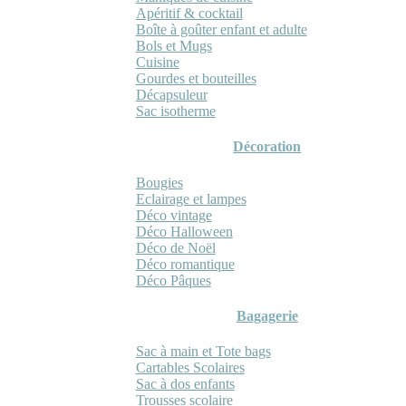
Apéritif & cocktail
Boîte à goûter enfant et adulte
Bols et Mugs
Cuisine
Gourdes et bouteilles
Décapsuleur
Sac isotherme
Décoration
Bougies
Eclairage et lampes
Déco vintage
Déco Halloween
Déco de Noël
Déco romantique
Déco Pâques
Bagagerie
Sac à main et Tote bags
Cartables Scolaires
Sac à dos enfants
Trousses scolaire