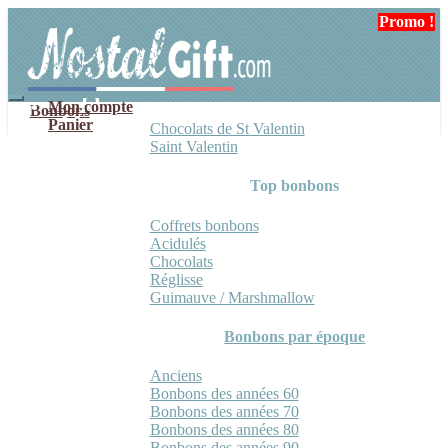
Aller
Aller
Promo !
Promo !
Promo !
à
au
la
contenu
navigation
Mon compte
Bonbons
Panier
Chocolats de St Valentin
Saint Valentin
Top bonbons
Coffrets bonbons
Acidulés
Chocolats
Réglisse
Guimauve / Marshmallow
Bonbons par époque
Anciens
Bonbons des années 60
Bonbons des années 70
Bonbons des années 80
Bonbons des années 90