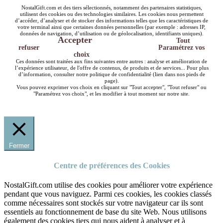
NostalGift.com et des tiers sélectionnés, notamment des partenaires statistiques,
utilisent des cookies ou des technologies similaires. Les cookies nous permettent
d’accéder, d’analyser et de stocker des informations telles que les caractéristiques de
votre terminal ainsi que certaines données personnelles (par exemple : adresses IP,
données de navigation, d’utilisation ou de géolocalisation, identifiants uniques).
Accepter
Tout
refuser
Paramétrez vos
choix
Ces données sont traitées aux fins suivantes entre autres : analyse et amélioration de
l’expérience utilisateur, de l'offre de contenus, de produits et de services... Pour plus
d’information, consulter notre politique de confidentialité (lien dans nos pieds de
page).
Vous pouvez exprimer vos choix en cliquant sur "Tout accepter", "Tout refuser" ou
"Paramétrez vos choix", et les modifier à tout moment sur notre site.
Fermer
Centre de préférences des Cookies
NostalGift.com utilise des cookies pour améliorer votre expérience
pendant que vous naviguez. Parmi ces cookies, les cookies classés
comme nécessaires sont stockés sur votre navigateur car ils sont
essentiels au fonctionnement de base du site Web. Nous utilisons
également des cookies tiers qui nous aident à analyser et à