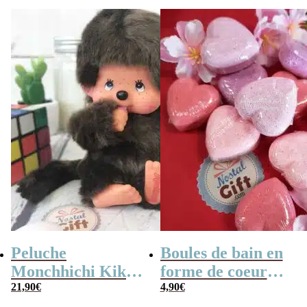
Peluche
Boules de bain en
Monchhichi Kiki
forme de coeur
l’original (20 cm)
21,90
€
x10
4,90
€