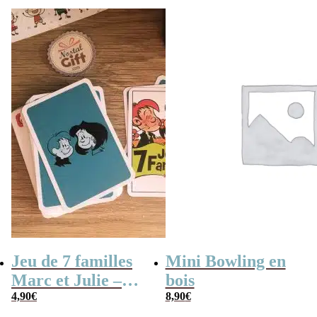
Jeu de 7 familles
Mini Bowling en
Marc et Julie –
bois
Les meilleures
4,90
€
8,90
€