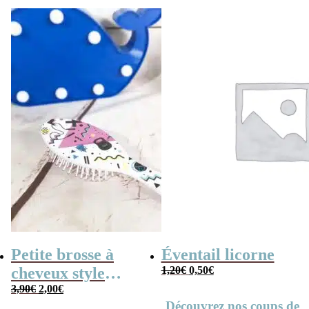
aventures
Petite brosse à
Éventail licorne
Le
Le
cheveux style
1,20
€
0,50
€
prix
prix
Le
Le
années 80
3,90
€
2,00
€
initial
actuel
prix
prix
Découvrez nos coups de
était :
est :