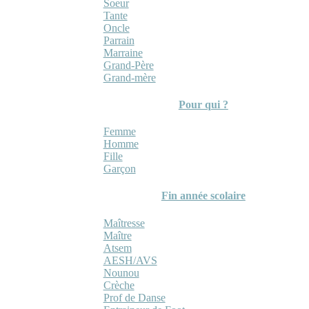
Soeur
Tante
Oncle
Parrain
Marraine
Grand-Père
Grand-mère
Pour qui ?
Femme
Homme
Fille
Garçon
Fin année scolaire
Maîtresse
Maître
Atsem
AESH/AVS
Nounou
Crèche
Prof de Danse