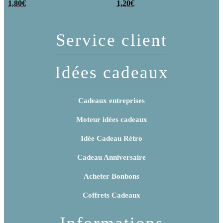
poudre (x20)
1,80
€
x 3
1,20
€
Service client
Idées cadeaux
Cadeaux entreprises
Moteur idées cadeaux
Idée Cadeau Rétro
Cadeau Anniversaire
Acheter Bonbons
Coffrets Cadeaux
Informations