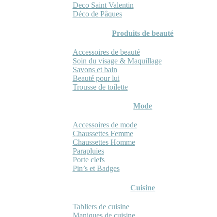
Deco Saint Valentin
Déco de Pâques
Produits de beauté
Accessoires de beauté
Soin du visage & Maquillage
Savons et bain
Beauté pour lui
Trousse de toilette
Mode
Accessoires de mode
Chaussettes Femme
Chaussettes Homme
Parapluies
Porte clefs
Pin’s et Badges
Cuisine
Tabliers de cuisine
Maniques de cuisine