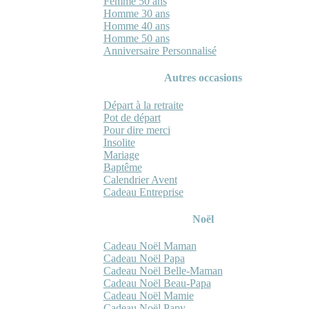
Femme 50 ans
Homme 30 ans
Homme 40 ans
Homme 50 ans
Anniversaire Personnalisé
Autres occasions
Départ à la retraite
Pot de départ
Pour dire merci
Insolite
Mariage
Baptême
Calendrier Avent
Cadeau Entreprise
Noël
Cadeau Noël Maman
Cadeau Noël Papa
Cadeau Noël Belle-Maman
Cadeau Noël Beau-Papa
Cadeau Noël Mamie
Cadeau Noël Papy