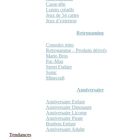
Casse-tête
Loisirs créatifs
Jeux de 54 cartes
Jeux d’exterieur
Retrogaming
Consoles retro
Retrogaming – Produits dérivés
Mario Bros
Pac-Man
Street Fighter
Sonic
Minecraft
Anniversaire
Anniversaire Enfant
Anniversaire Dinosaure
Anniversaire Licorne
Anniversaire Pirate
Bonbon Enfant
Anniversaire Adulte
Tendances