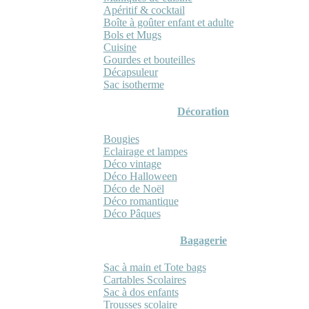
Apéritif & cocktail
Boîte à goûter enfant et adulte
Bols et Mugs
Cuisine
Gourdes et bouteilles
Décapsuleur
Sac isotherme
Décoration
Bougies
Eclairage et lampes
Déco vintage
Déco Halloween
Déco de Noël
Déco romantique
Déco Pâques
Bagagerie
Sac à main et Tote bags
Cartables Scolaires
Sac à dos enfants
Trousses scolaire