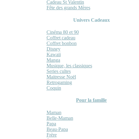
Cadeau St Valentin
Fête des grands Mères
Univers Cadeaux
Cinéma 80 et 90
Coffret cadeau
Coffret bonbon
Disney
Kawaii
Manga
Musique, les classiques
Series cultes
Maitresse Noël
Retrogaming
Coquin
Pour la famille
Maman
Belle-Maman
Papa
Beau-Papa
Frère