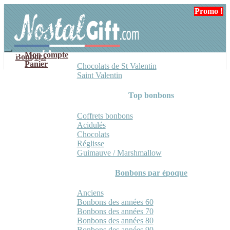
Aller
Aller
Promo !
Promo !
Promo !
à
au
la
contenu
navigation
Mon compte
Bonbons
Panier
Chocolats de St Valentin
Saint Valentin
Top bonbons
Coffrets bonbons
Acidulés
Chocolats
Réglisse
Guimauve / Marshmallow
Bonbons par époque
Anciens
Bonbons des années 60
Bonbons des années 70
Bonbons des années 80
Bonbons des années 90