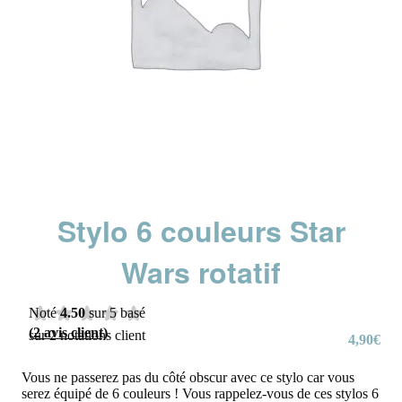
Stylo 6 couleurs Star
Wars rotatif
Noté
4.50
sur 5 basé
(
2
avis client)
sur
2
notations client
4,90
€
Vous ne passerez pas du côté obscur avec ce stylo car vous
serez équipé de 6 couleurs ! Vous rappelez-vous de ces stylos 6