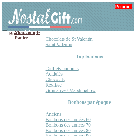
Aller
Aller
Promo !
à
au
la
contenu
navigation
Mon compte
Bonbons
Panier
Chocolats de St Valentin
Saint Valentin
Top bonbons
Coffrets bonbons
Acidulés
Chocolats
Réglisse
Guimauve / Marshmallow
Bonbons par époque
Anciens
Bonbons des années 60
Bonbons des années 70
Bonbons des années 80
Bonbons des années 90