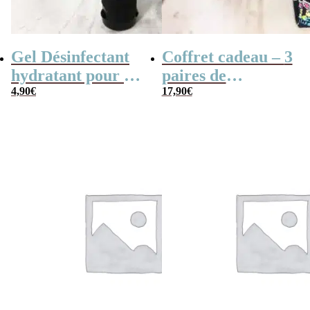
Gel Désinfectant
Coffret cadeau – 3
hydratant pour les
paires de
mains –
4,90
€
chaussettes en
17,90
€
Chewbacca (Star
coton The
Wars) – parfum
Mandalorian –
Noix de Coco
The Child