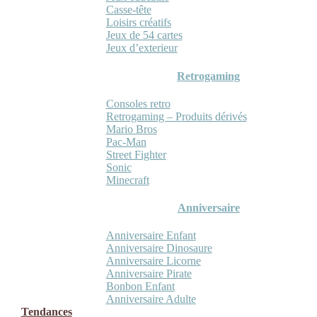
Casse-tête
Loisirs créatifs
Jeux de 54 cartes
Jeux d’exterieur
Retrogaming
Consoles retro
Retrogaming – Produits dérivés
Mario Bros
Pac-Man
Street Fighter
Sonic
Minecraft
Anniversaire
Anniversaire Enfant
Anniversaire Dinosaure
Anniversaire Licorne
Anniversaire Pirate
Bonbon Enfant
Anniversaire Adulte
Tendances