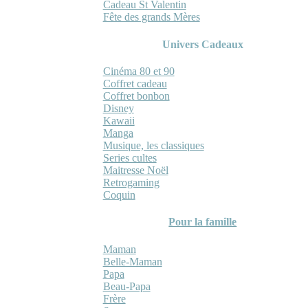
Cadeau St Valentin
Fête des grands Mères
Univers Cadeaux
Cinéma 80 et 90
Coffret cadeau
Coffret bonbon
Disney
Kawaii
Manga
Musique, les classiques
Series cultes
Maitresse Noël
Retrogaming
Coquin
Pour la famille
Maman
Belle-Maman
Papa
Beau-Papa
Frère