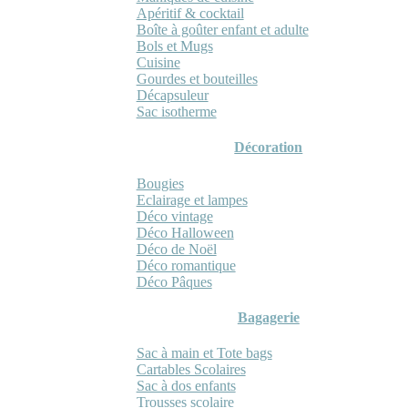
Apéritif & cocktail
Boîte à goûter enfant et adulte
Bols et Mugs
Cuisine
Gourdes et bouteilles
Décapsuleur
Sac isotherme
Décoration
Bougies
Eclairage et lampes
Déco vintage
Déco Halloween
Déco de Noël
Déco romantique
Déco Pâques
Bagagerie
Sac à main et Tote bags
Cartables Scolaires
Sac à dos enfants
Trousses scolaire