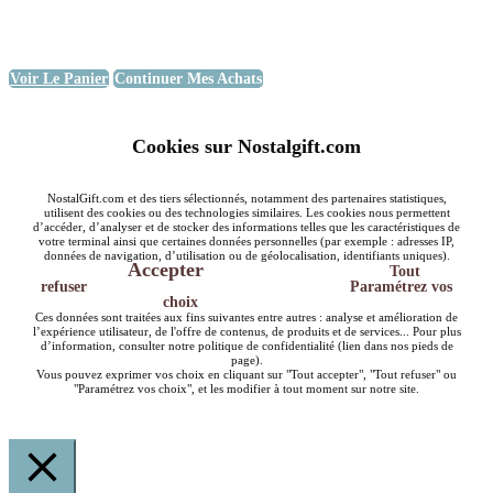
Voir Le Panier
Continuer Mes Achats
Cookies sur Nostalgift.com
NostalGift.com et des tiers sélectionnés, notamment des partenaires statistiques,
utilisent des cookies ou des technologies similaires. Les cookies nous permettent
d’accéder, d’analyser et de stocker des informations telles que les caractéristiques de
votre terminal ainsi que certaines données personnelles (par exemple : adresses IP,
données de navigation, d’utilisation ou de géolocalisation, identifiants uniques).
Accepter
Tout
refuser
Paramétrez vos
choix
Ces données sont traitées aux fins suivantes entre autres : analyse et amélioration de
l’expérience utilisateur, de l'offre de contenus, de produits et de services... Pour plus
d’information, consulter notre politique de confidentialité (lien dans nos pieds de
page).
Vous pouvez exprimer vos choix en cliquant sur "Tout accepter", "Tout refuser" ou
"Paramétrez vos choix", et les modifier à tout moment sur notre site.