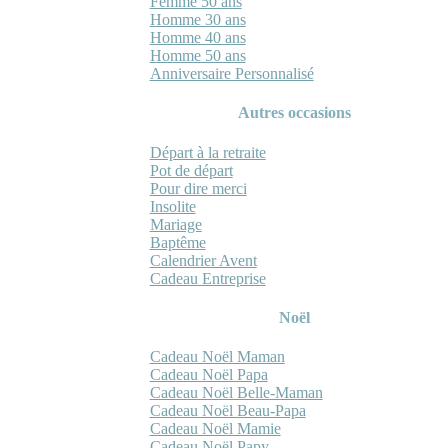
Femme 50 ans
Homme 30 ans
Homme 40 ans
Homme 50 ans
Anniversaire Personnalisé
Autres occasions
Départ à la retraite
Pot de départ
Pour dire merci
Insolite
Mariage
Baptême
Calendrier Avent
Cadeau Entreprise
Noël
Cadeau Noël Maman
Cadeau Noël Papa
Cadeau Noël Belle-Maman
Cadeau Noël Beau-Papa
Cadeau Noël Mamie
Cadeau Noël Papy