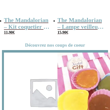
The Mandalorian
The Mandalorian
– Kit coquetier et
– Lampe veilleuse
coupe-pain
11,90
€
– Grogu/Bébé
15,90
€
Yoda
Découvrez nos coups de coeur