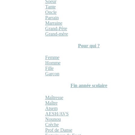
Soeur
Tante
Oncle
Parrain
Marraine
Grand-Père
Grand-mère
Pour qui ?
Femme
Homme
Fille
Garçon
Fin année scolaire
Maîtresse
Maître
Atsem
AESH/AVS
Nounou
Crèche
Prof de Danse