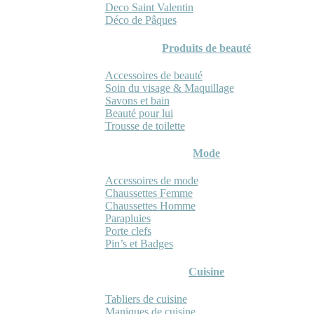
Deco Saint Valentin
Déco de Pâques
Produits de beauté
Accessoires de beauté
Soin du visage & Maquillage
Savons et bain
Beauté pour lui
Trousse de toilette
Mode
Accessoires de mode
Chaussettes Femme
Chaussettes Homme
Parapluies
Porte clefs
Pin’s et Badges
Cuisine
Tabliers de cuisine
Maniques de cuisine