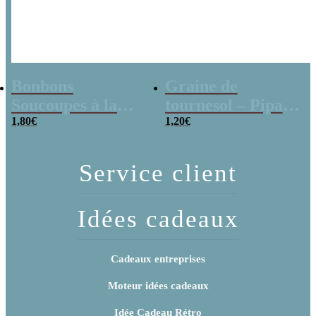
Bonbons
Graine de
Soucoupes à la
tournesol – Pipas
poudre (x20)
1,80
€
x 3
1,20
€
Service client
Idées cadeaux
Cadeaux entreprises
Moteur idées cadeaux
Idée Cadeau Rétro