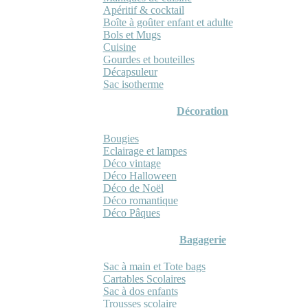
Apéritif & cocktail
Boîte à goûter enfant et adulte
Bols et Mugs
Cuisine
Gourdes et bouteilles
Décapsuleur
Sac isotherme
Décoration
Bougies
Eclairage et lampes
Déco vintage
Déco Halloween
Déco de Noël
Déco romantique
Déco Pâques
Bagagerie
Sac à main et Tote bags
Cartables Scolaires
Sac à dos enfants
Trousses scolaire