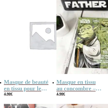
Masque de beauté
Masque en tissu
en tissu pour le
au concombre –
visage – Dark
4,90
€
Yoda Star Wars
4,90
€
Vador (Star Wars)