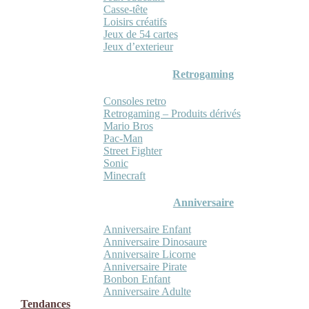
Casse-tête
Loisirs créatifs
Jeux de 54 cartes
Jeux d’exterieur
Retrogaming
Consoles retro
Retrogaming – Produits dérivés
Mario Bros
Pac-Man
Street Fighter
Sonic
Minecraft
Anniversaire
Anniversaire Enfant
Anniversaire Dinosaure
Anniversaire Licorne
Anniversaire Pirate
Bonbon Enfant
Anniversaire Adulte
Tendances