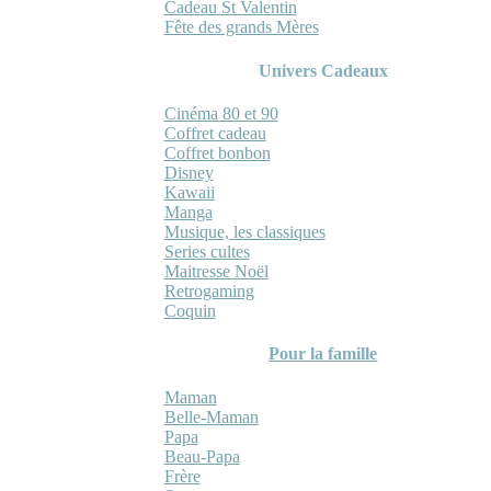
Cadeau St Valentin
Fête des grands Mères
Univers Cadeaux
Cinéma 80 et 90
Coffret cadeau
Coffret bonbon
Disney
Kawaii
Manga
Musique, les classiques
Series cultes
Maitresse Noël
Retrogaming
Coquin
Pour la famille
Maman
Belle-Maman
Papa
Beau-Papa
Frère