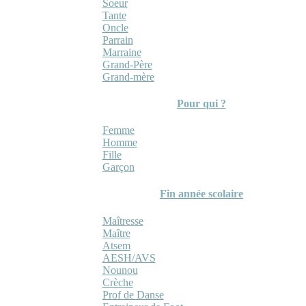
Soeur
Tante
Oncle
Parrain
Marraine
Grand-Père
Grand-mère
Pour qui ?
Femme
Homme
Fille
Garçon
Fin année scolaire
Maîtresse
Maître
Atsem
AESH/AVS
Nounou
Crèche
Prof de Danse