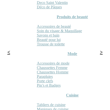
Deco Saint Valentin
Déco de Pâques
Produits de beauté
Accessoires de beauté
Soin du visage & Maquillage
Savons et bain
Beauté pour lui
Trousse de toilette
Mode
Accessoires de mode
Chaussettes Femme
Chaussettes Homme
Parapluies
Porte clefs
Pin’s et Badges
Cuisine
Tabliers de cuisine
Maniques de cuisine