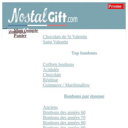
Aller
Aller
Promo !
à
au
la
contenu
navigation
Mon compte
Bonbons
Panier
Chocolats de St Valentin
Saint Valentin
Top bonbons
Coffrets bonbons
Acidulés
Chocolats
Réglisse
Guimauve / Marshmallow
Bonbons par époque
Anciens
Bonbons des années 60
Bonbons des années 70
Bonbons des années 80
Bonbons des années 90