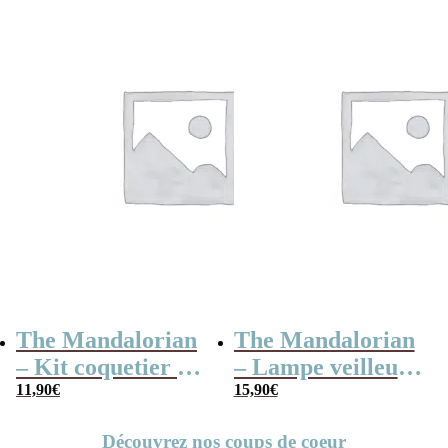
Wars) – parfum
Mandalorian –
Noix de Coco
The Child
The Mandalorian
The Mandalorian
– Kit coquetier et
– Lampe veilleuse
coupe-pain
11,90
€
– Grogu/Bébé
15,90
€
Yoda
Découvrez nos coups de coeur