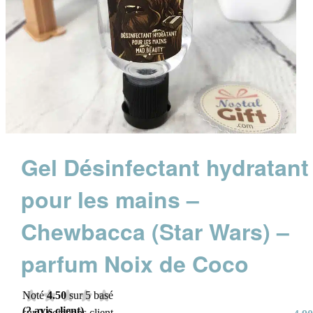
Gel Désinfectant hydratant
pour les mains –
Chewbacca (Star Wars) –
parfum Noix de Coco
Noté
4.50
sur 5 basé
(
2
avis client)
sur
2
notations client