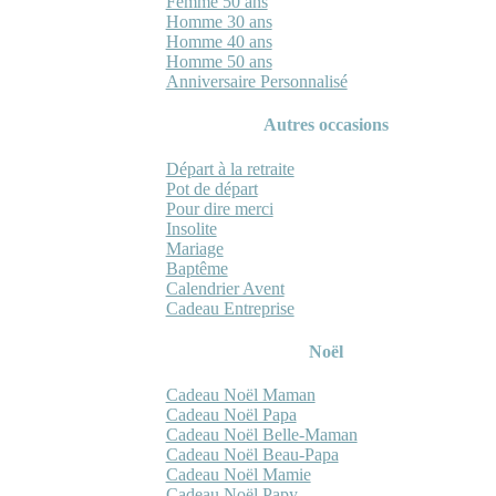
Femme 50 ans
Homme 30 ans
Homme 40 ans
Homme 50 ans
Anniversaire Personnalisé
Autres occasions
Départ à la retraite
Pot de départ
Pour dire merci
Insolite
Mariage
Baptême
Calendrier Avent
Cadeau Entreprise
Noël
Cadeau Noël Maman
Cadeau Noël Papa
Cadeau Noël Belle-Maman
Cadeau Noël Beau-Papa
Cadeau Noël Mamie
Cadeau Noël Papy