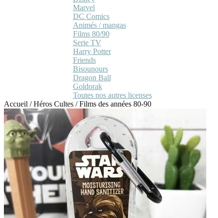
Marvel
DC Comics
Animés / mangas
Films 80/90
Serie TV
Harry Potter
Friends
Bisounours
Dragon Ball
Goldorak
Toutes nos autres licenses
Accueil
/
Héros Cultes
/
Films des années 80-90