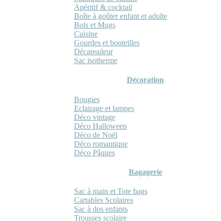
Apéritif & cocktail
Boîte à goûter enfant et adulte
Bols et Mugs
Cuisine
Gourdes et bouteilles
Décapsuleur
Sac isotherme
Décoration
Bougies
Eclairage et lampes
Déco vintage
Déco Halloween
Déco de Noël
Déco romantique
Déco Pâques
Bagagerie
Sac à main et Tote bags
Cartables Scolaires
Sac à dos enfants
Trousses scolaire