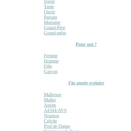
Soeur
Tante
Oncle
Parrain
Marraine
Grand-Père
Grand-mère
Pour qui ?
Femme
Homme
Fille
Garçon
Fin année scolaire
Maîtresse
Maître
Atsem
AESH/AVS
Nounou
Crèche
Prof de Danse