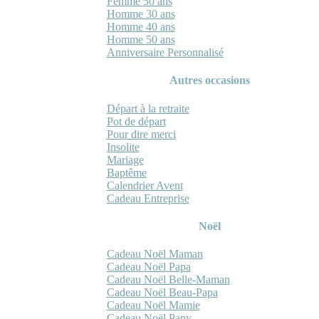
Femme 50 ans
Homme 30 ans
Homme 40 ans
Homme 50 ans
Anniversaire Personnalisé
Autres occasions
Départ à la retraite
Pot de départ
Pour dire merci
Insolite
Mariage
Baptême
Calendrier Avent
Cadeau Entreprise
Noël
Cadeau Noël Maman
Cadeau Noël Papa
Cadeau Noël Belle-Maman
Cadeau Noël Beau-Papa
Cadeau Noël Mamie
Cadeau Noël Papy