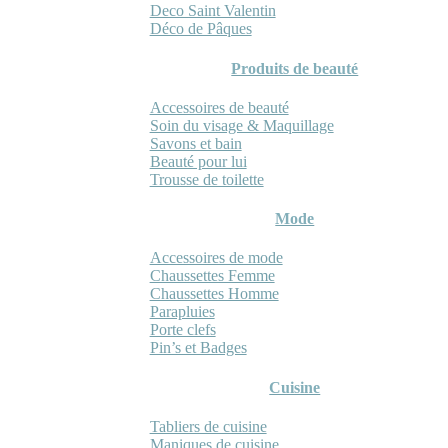
Deco Saint Valentin
Déco de Pâques
Produits de beauté
Accessoires de beauté
Soin du visage & Maquillage
Savons et bain
Beauté pour lui
Trousse de toilette
Mode
Accessoires de mode
Chaussettes Femme
Chaussettes Homme
Parapluies
Porte clefs
Pin’s et Badges
Cuisine
Tabliers de cuisine
Maniques de cuisine