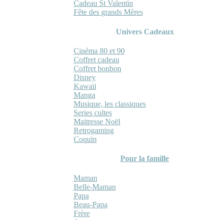
Cadeau St Valentin
Fête des grands Mères
Univers Cadeaux
Cinéma 80 et 90
Coffret cadeau
Coffret bonbon
Disney
Kawaii
Manga
Musique, les classiques
Series cultes
Maitresse Noël
Retrogaming
Coquin
Pour la famille
Maman
Belle-Maman
Papa
Beau-Papa
Frère