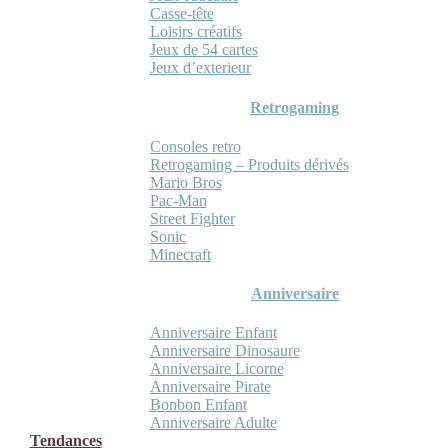
Casse-tête
Loisirs créatifs
Jeux de 54 cartes
Jeux d’exterieur
Retrogaming
Consoles retro
Retrogaming – Produits dérivés
Mario Bros
Pac-Man
Street Fighter
Sonic
Minecraft
Anniversaire
Anniversaire Enfant
Anniversaire Dinosaure
Anniversaire Licorne
Anniversaire Pirate
Bonbon Enfant
Anniversaire Adulte
Tendances