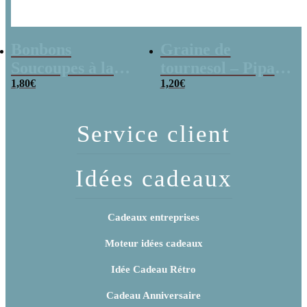
Bonbons
Graine de
Soucoupes à la
tournesol – Pipas
poudre (x20)
1,80
€
x 3
1,20
€
Service client
Idées cadeaux
Cadeaux entreprises
Moteur idées cadeaux
Idée Cadeau Rétro
Cadeau Anniversaire