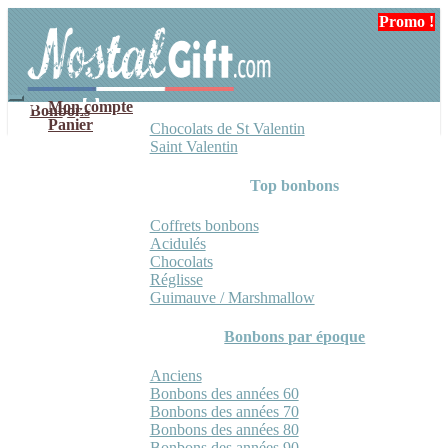
Aller
Aller
Promo !
à
au
la
contenu
navigation
Mon compte
Bonbons
Panier
Chocolats de St Valentin
Saint Valentin
Top bonbons
Coffrets bonbons
Acidulés
Chocolats
Réglisse
Guimauve / Marshmallow
Bonbons par époque
Anciens
Bonbons des années 60
Bonbons des années 70
Bonbons des années 80
Bonbons des années 90