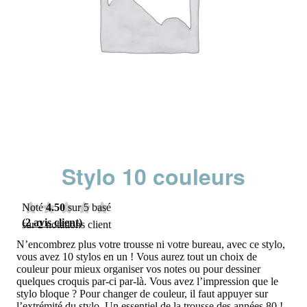
Stylo 10 couleurs
Noté
4.50
sur 5 basé
(
2
avis client)
sur
2
notations client
N’encombrez plus votre trousse ni votre bureau, avec ce stylo,
vous avez 10 stylos en un ! Vous aurez tout un choix de
couleur pour mieux organiser vos notes ou pour dessiner
quelques croquis par-ci par-là. Vous avez l’impression que le
stylo bloque ? Pour changer de couleur, il faut appuyer sur
l’extrémité du stylo. Un essentiel de la trousse des années 80 !