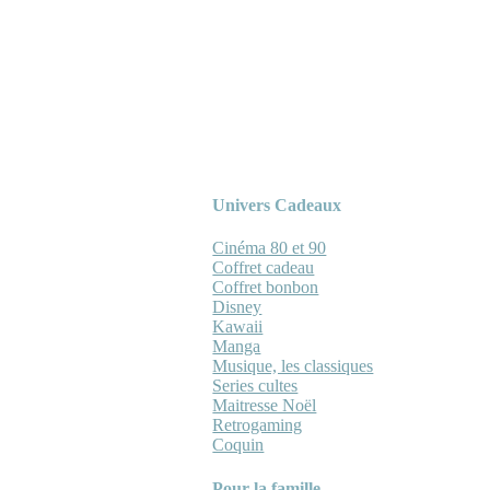
Univers Cadeaux
Cinéma 80 et 90
Coffret cadeau
Coffret bonbon
Disney
Kawaii
Manga
Musique, les classiques
Series cultes
Maitresse Noël
Retrogaming
Coquin
Pour la famille