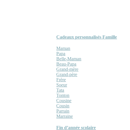
Cadeaux personnalisés Famille
Maman
Papa
Belle-Maman
Beau-Papa
Grand-mère
Grand-père
Frère
Soeur
Tata
Tonton
Cousine
Cousin
Parrain
Marraine
Fin d’année scolaire