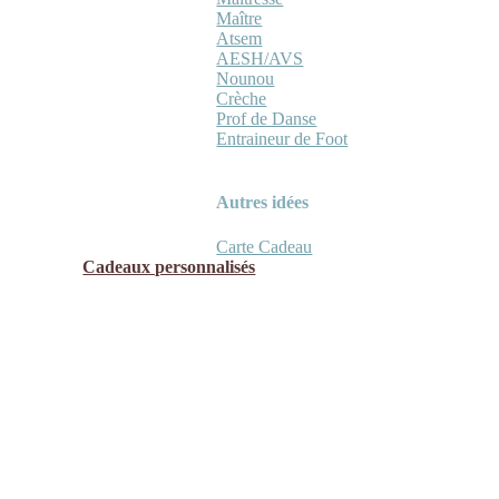
Maître
Atsem
AESH/AVS
Nounou
Crèche
Prof de Danse
Entraineur de Foot
Autres idées
Carte Cadeau
Cadeaux personnalisés