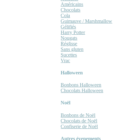
Américains
Chocolats
Cola
Guimauve / Marshmallow
Gélifiés
Harry Potter
Nougats
Réglisse
Sans gluten
Sucettes
Vrac
Halloween
Bonbons Halloween
Chocolats Halloween
Noël
Bonbons de Noël
Chocolats de Noël
Confiserie de Noël
Autres évenements