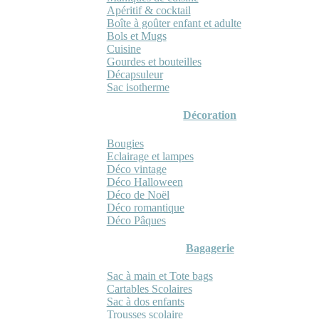
Apéritif & cocktail
Boîte à goûter enfant et adulte
Bols et Mugs
Cuisine
Gourdes et bouteilles
Décapsuleur
Sac isotherme
Décoration
Bougies
Eclairage et lampes
Déco vintage
Déco Halloween
Déco de Noël
Déco romantique
Déco Pâques
Bagagerie
Sac à main et Tote bags
Cartables Scolaires
Sac à dos enfants
Trousses scolaire