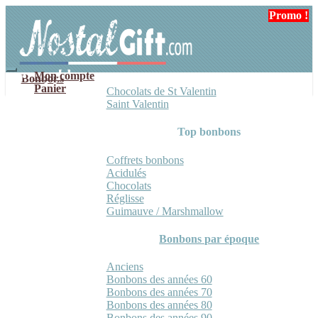
Aller
Aller
Promo !
à
au
la
contenu
navigation
Mon compte
Bonbons
Panier
Chocolats de St Valentin
Saint Valentin
Top bonbons
Coffrets bonbons
Acidulés
Chocolats
Réglisse
Guimauve / Marshmallow
Bonbons par époque
Anciens
Bonbons des années 60
Bonbons des années 70
Bonbons des années 80
Bonbons des années 90