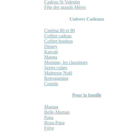
Cadeau St Valentin
Fête des grands Mères
Univers Cadeaux
Cinéma 80 et 90
Coffret cadeau
Coffret bonbon
Disney
Kawaii
Manga
Musique, les classiques
Series cultes
Maitresse Noël
Retrogaming
Coquin
Pour la famille
Maman
Belle-Maman
Papa
Beau-Papa
Frère