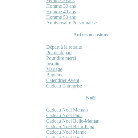
Femme 50 ans
Homme 30 ans
Homme 40 ans
Homme 50 ans
Anniversaire Personnalisé
Autres occasions
Départ à la retraite
Pot de départ
Pour dire merci
Insolite
Mariage
Baptême
Calendrier Avent
Cadeau Entreprise
Noël
Cadeau Noël Maman
Cadeau Noël Papa
Cadeau Noël Belle-Maman
Cadeau Noël Beau-Papa
Cadeau Noël Mamie
Cadeau Noël Papy