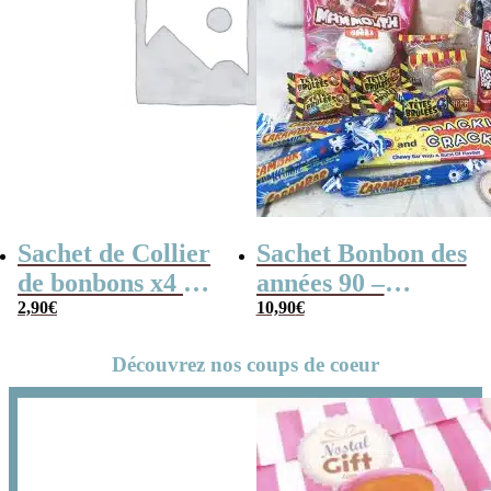
Sachet de Collier
Sachet Bonbon des
de bonbons x4 &
années 90 –
de Lollies x10 –
2,90
€
Joyeux
10,90
€
Joyeux
anniversaire !
Découvrez nos coups de coeur
Anniversaire