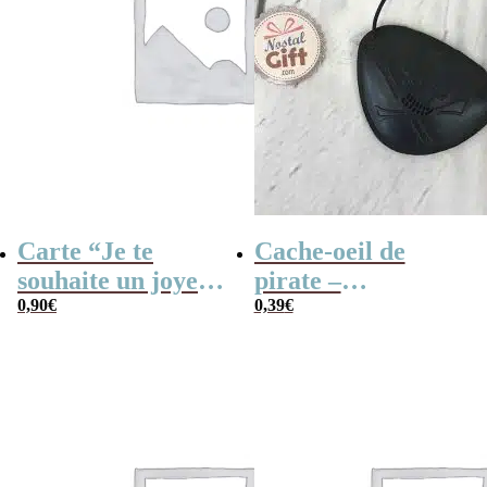
Carte “Je te
Cache-oeil de
souhaite un joyeux
pirate –
anniversaire”
0,90
€
Anniversaire
0,39
€
pirate