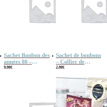
Sachet Bonbon des
Sachet de bonbons
années 80 –
– Collier de
“Anniversaire”
9,90
€
bonbons x4 & de
2,90
€
Lollies x10 –
Joyeux
Anniversaire
Pirate