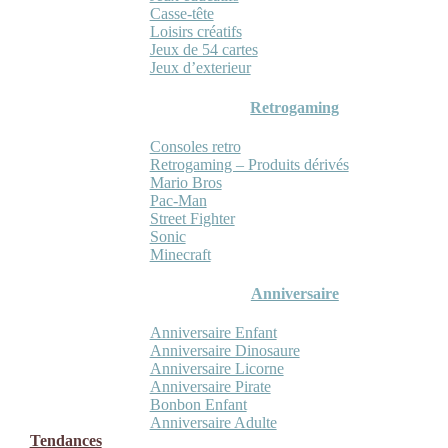
Casse-tête
Loisirs créatifs
Jeux de 54 cartes
Jeux d’exterieur
Retrogaming
Consoles retro
Retrogaming – Produits dérivés
Mario Bros
Pac-Man
Street Fighter
Sonic
Minecraft
Anniversaire
Anniversaire Enfant
Anniversaire Dinosaure
Anniversaire Licorne
Anniversaire Pirate
Bonbon Enfant
Anniversaire Adulte
Tendances