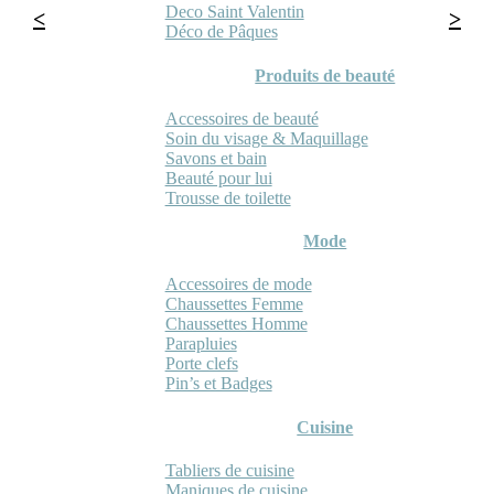
Deco Saint Valentin
Déco de Pâques
Produits de beauté
Accessoires de beauté
Soin du visage & Maquillage
Savons et bain
Beauté pour lui
Trousse de toilette
Mode
Accessoires de mode
Chaussettes Femme
Chaussettes Homme
Parapluies
Porte clefs
Pin’s et Badges
Cuisine
Tabliers de cuisine
Maniques de cuisine