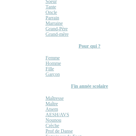
Soeur
Tante
Oncle
Parrain
Marraine
Grand-Père
Grand-mère
Pour qui ?
Femme
Homme
Fille
Garçon
Fin année scolaire
Maîtresse
Maître
Atsem
AESH/AVS
Nounou
Crèche
Prof de Danse