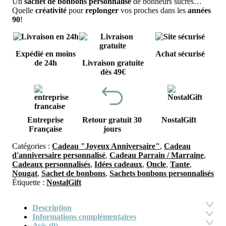
Un
sachet de bonbons personnalisé
de bonheurs sucrés…
Quelle
créativité
pour
replonger
vos proches dans les
années
90
!
Expédié en moins
Achat sécurisé
de 24h
Livraison gratuite
dès 49€
Entreprise
Retour gratuit 30
NostalGift
Française
jours
Catégories :
Cadeau "Joyeux Anniversaire"
,
Cadeau
d'anniversaire personnalisé
,
Cadeau Parrain / Marraine
,
Cadeaux personnalisés
,
Idées cadeaux
,
Oncle
,
Tante
,
Nougat
,
Sachet de bonbons
,
Sachets bonbons personnalisés
Étiquette :
NostalGift
Description
Informations complémentaires
Avis (0)