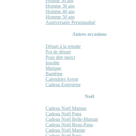
Femme 50 ans
Homme 30 ans
Homme 40 ans
Homme 50 ans
Anniversaire Personnalisé
Autres occasions
Départ à la retraite
Pot de départ
Pour dire merci
Insolite
Mariage
Baptême
Calendrier Avent
Cadeau Entreprise
Noël
Cadeau Noël Maman
Cadeau Noël Papa
Cadeau Noël Belle-Maman
Cadeau Noël Beau-Papa
Cadeau Noël Mamie
Cadeau Noël Papy