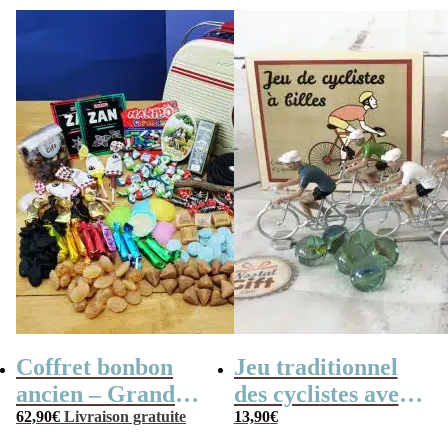
Coffret bonbon
Jeu traditionnel
ancien – Grande
des cyclistes avec
mallette en métal
62,90
€
Livraison gratuite
billes – billes et
13,90
€