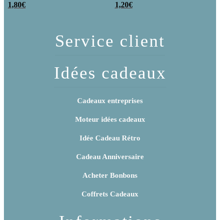
poudre (x20)
1,80
€
x 3
1,20
€
Service client
Idées cadeaux
Cadeaux entreprises
Moteur idées cadeaux
Idée Cadeau Rétro
Cadeau Anniversaire
Acheter Bonbons
Coffrets Cadeaux