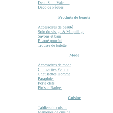
Deco Saint Valentin
Déco de Pâques
Produits de beauté
Accessoires de beauté
Soin du visage & Maquillage
Savons et bain
Beauté pour lui
Trousse de toilette
Mode
Accessoires de mode
Chaussettes Femme
Chaussettes Homme
Parapluies
Porte clefs
Pin’s et Badges
Cuisine
Tabliers de cuisine
Maniques de cuisine