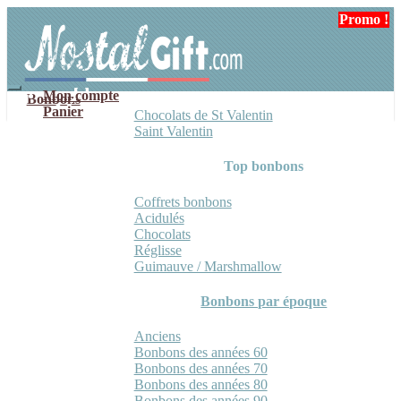
Aller
Aller
Promo !
à
au
la
contenu
navigation
Mon compte
Bonbons
Panier
Chocolats de St Valentin
Saint Valentin
Top bonbons
Coffrets bonbons
Acidulés
Chocolats
Réglisse
Guimauve / Marshmallow
Bonbons par époque
Anciens
Bonbons des années 60
Bonbons des années 70
Bonbons des années 80
Bonbons des années 90