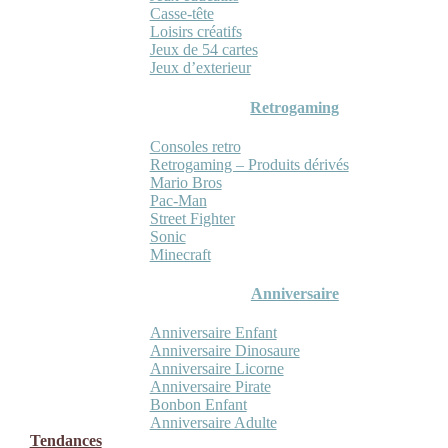
Casse-tête
Loisirs créatifs
Jeux de 54 cartes
Jeux d’exterieur
Retrogaming
Consoles retro
Retrogaming – Produits dérivés
Mario Bros
Pac-Man
Street Fighter
Sonic
Minecraft
Anniversaire
Anniversaire Enfant
Anniversaire Dinosaure
Anniversaire Licorne
Anniversaire Pirate
Bonbon Enfant
Anniversaire Adulte
Tendances