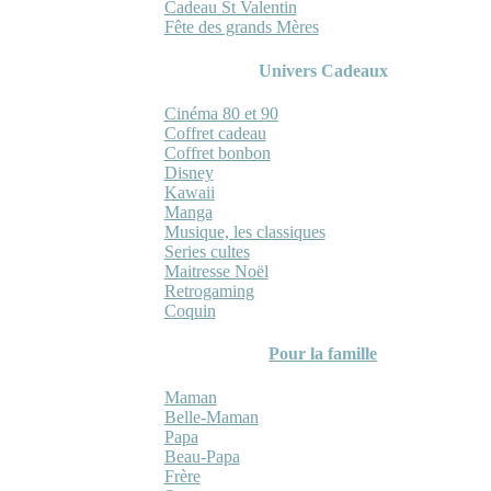
Cadeau St Valentin
Fête des grands Mères
Univers Cadeaux
Cinéma 80 et 90
Coffret cadeau
Coffret bonbon
Disney
Kawaii
Manga
Musique, les classiques
Series cultes
Maitresse Noël
Retrogaming
Coquin
Pour la famille
Maman
Belle-Maman
Papa
Beau-Papa
Frère