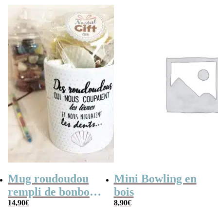
Mug roudoudou
Mini Bowling en
rempli de bonbons
bois
rétro
14,90
€
8,90
€