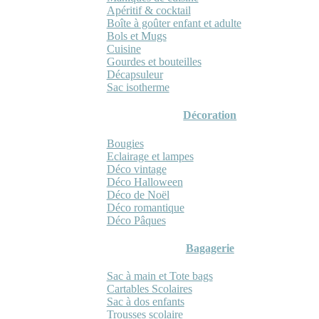
Apéritif & cocktail
Boîte à goûter enfant et adulte
Bols et Mugs
Cuisine
Gourdes et bouteilles
Décapsuleur
Sac isotherme
Décoration
Bougies
Eclairage et lampes
Déco vintage
Déco Halloween
Déco de Noël
Déco romantique
Déco Pâques
Bagagerie
Sac à main et Tote bags
Cartables Scolaires
Sac à dos enfants
Trousses scolaire