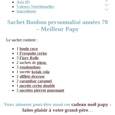
Avis (0)
Valeurs Nutritionelles
Ingrédients
Sachet Bonbon personnalisé années 70
– Meilleur Papy
Le sachet contient :
1
boule coco
1
Fresquito cerise
3
Fizzy Rolls
2 sachets de
pipas
3
roudoudous
1 sucette
kojak cola
2
sifflets dexrose
2
carambar caramel
1
sucette cerise double
2
sucettes pierrot gourmant
Vous aimerez peut-être aussi ces
cadeau noël papy -
faites plaisir à votre grand-père
…