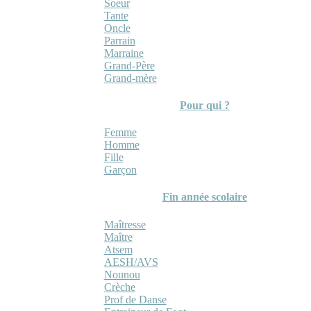
Soeur
Tante
Oncle
Parrain
Marraine
Grand-Père
Grand-mère
Pour qui ?
Femme
Homme
Fille
Garçon
Fin année scolaire
Maîtresse
Maître
Atsem
AESH/AVS
Nounou
Crèche
Prof de Danse