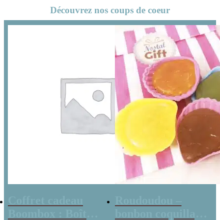
Radio Vintage –
vélo
Découvrez nos coups de coeur
coffret cadeau
grand-père
Coffret cadeau
Roudoudou –
Boombox : Boîte
bonbon coquillage