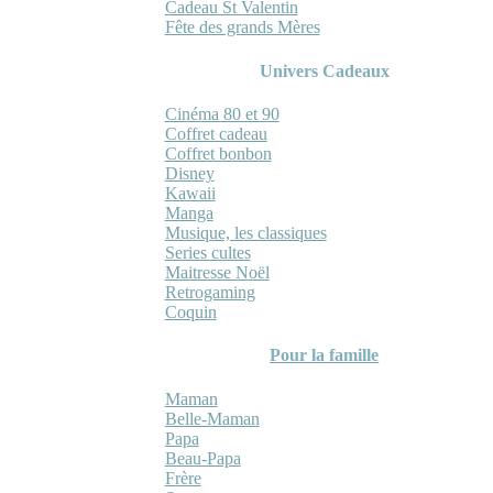
Cadeau St Valentin
Fête des grands Mères
Univers Cadeaux
Cinéma 80 et 90
Coffret cadeau
Coffret bonbon
Disney
Kawaii
Manga
Musique, les classiques
Series cultes
Maitresse Noël
Retrogaming
Coquin
Pour la famille
Maman
Belle-Maman
Papa
Beau-Papa
Frère