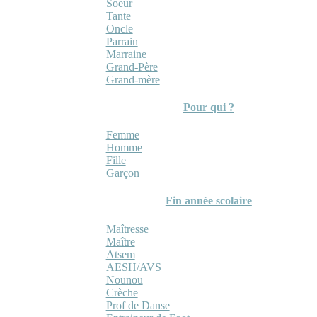
Soeur
Tante
Oncle
Parrain
Marraine
Grand-Père
Grand-mère
Pour qui ?
Femme
Homme
Fille
Garçon
Fin année scolaire
Maîtresse
Maître
Atsem
AESH/AVS
Nounou
Crèche
Prof de Danse