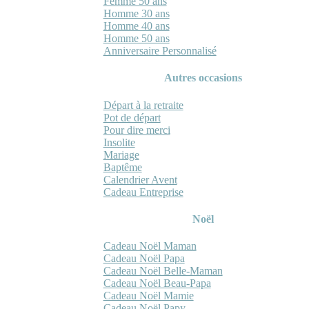
Femme 50 ans
Homme 30 ans
Homme 40 ans
Homme 50 ans
Anniversaire Personnalisé
Autres occasions
Départ à la retraite
Pot de départ
Pour dire merci
Insolite
Mariage
Baptême
Calendrier Avent
Cadeau Entreprise
Noël
Cadeau Noël Maman
Cadeau Noël Papa
Cadeau Noël Belle-Maman
Cadeau Noël Beau-Papa
Cadeau Noël Mamie
Cadeau Noël Papy