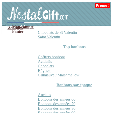
Aller
Aller
Promo !
à
au
la
contenu
navigation
Mon compte
Bonbons
Panier
Chocolats de St Valentin
Saint Valentin
Top bonbons
Coffrets bonbons
Acidulés
Chocolats
Réglisse
Guimauve / Marshmallow
Bonbons par époque
Anciens
Bonbons des années 60
Bonbons des années 70
Bonbons des années 80
Bonbons des années 90