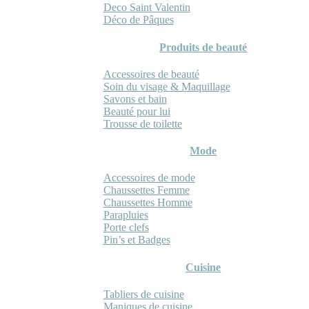
Deco Saint Valentin
Déco de Pâques
Produits de beauté
Accessoires de beauté
Soin du visage & Maquillage
Savons et bain
Beauté pour lui
Trousse de toilette
Mode
Accessoires de mode
Chaussettes Femme
Chaussettes Homme
Parapluies
Porte clefs
Pin’s et Badges
Cuisine
Tabliers de cuisine
Maniques de cuisine