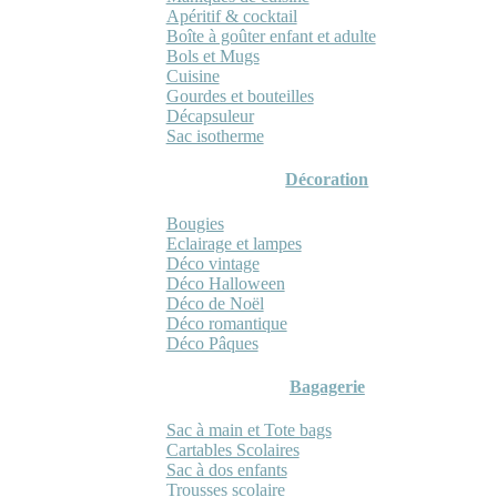
Apéritif & cocktail
Boîte à goûter enfant et adulte
Bols et Mugs
Cuisine
Gourdes et bouteilles
Décapsuleur
Sac isotherme
Décoration
Bougies
Eclairage et lampes
Déco vintage
Déco Halloween
Déco de Noël
Déco romantique
Déco Pâques
Bagagerie
Sac à main et Tote bags
Cartables Scolaires
Sac à dos enfants
Trousses scolaire