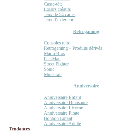
Casse-tête
Loisirs créatifs
Jeux de 54 cartes
Jeux d’exterieur
Retrogaming
Consoles retro
Retrogaming – Produits dérivés
Mario Bros
Pac-Man
Street Fighter
Sonic
Minecraft
Anniversaire
Anniversaire Enfant
Anniversaire Dinosaure
Anniversaire Licorne
Anniversaire Pirate
Bonbon Enfant
Anniversaire Adulte
Tendances