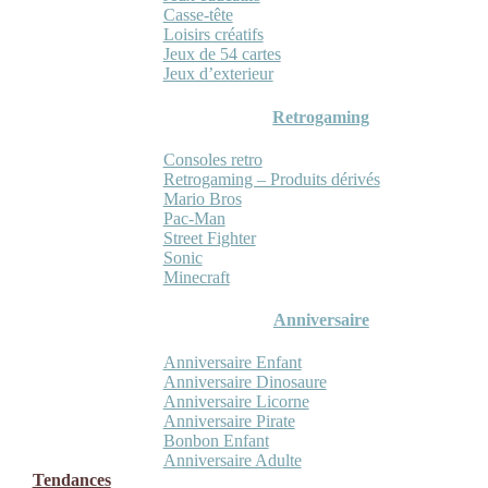
Casse-tête
Loisirs créatifs
Jeux de 54 cartes
Jeux d’exterieur
Retrogaming
Consoles retro
Retrogaming – Produits dérivés
Mario Bros
Pac-Man
Street Fighter
Sonic
Minecraft
Anniversaire
Anniversaire Enfant
Anniversaire Dinosaure
Anniversaire Licorne
Anniversaire Pirate
Bonbon Enfant
Anniversaire Adulte
Tendances