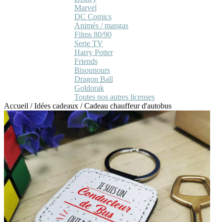
Marvel
DC Comics
Animés / mangas
Films 80/90
Serie TV
Harry Potter
Friends
Bisounours
Dragon Ball
Goldorak
Toutes nos autres licenses
Accueil
/
Idées cadeaux
/
Cadeau chauffeur d'autobus