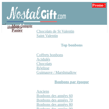
Aller
Aller
Promo !
à
au
la
contenu
navigation
Mon compte
Bonbons
Panier
Chocolats de St Valentin
Saint Valentin
Top bonbons
Coffrets bonbons
Acidulés
Chocolats
Réglisse
Guimauve / Marshmallow
Bonbons par époque
Anciens
Bonbons des années 60
Bonbons des années 70
Bonbons des années 80
Bonbons des années 90