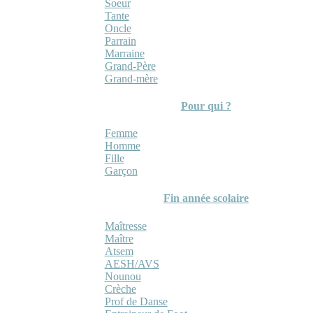
Soeur
Tante
Oncle
Parrain
Marraine
Grand-Père
Grand-mère
Pour qui ?
Femme
Homme
Fille
Garçon
Fin année scolaire
Maîtresse
Maître
Atsem
AESH/AVS
Nounou
Crèche
Prof de Danse