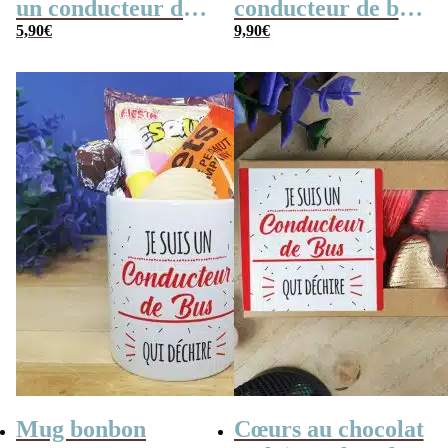
un conducteur de
conducteur de bus
bus qui déchire”
5,90
€
qui déchire”
9,90
€
Mug bonbon
Cœurs au chocolat