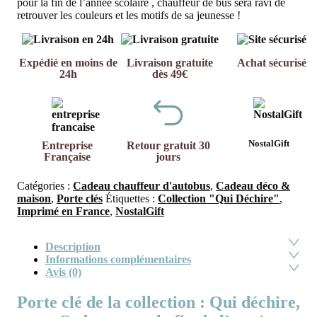
pour la fin de l’année scolaire , chauffeur de bus sera ravi de
retrouver les couleurs et les motifs de sa jeunesse !
Expédié en moins de
Livraison gratuite
Achat sécurisé
24h
dès 49€
NostalGift
Entreprise
Retour gratuit 30
Française
jours
Catégories :
Cadeau chauffeur d'autobus
,
Cadeau déco &
maison
,
Porte clés
Étiquettes :
Collection "Qui Déchire"
,
Imprimé en France
,
NostalGift
Description
Informations complémentaires
Avis (0)
Porte clé de la collection : Qui déchire,