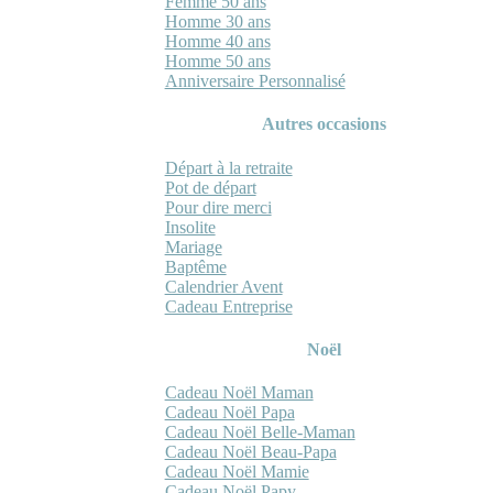
Femme 50 ans
Homme 30 ans
Homme 40 ans
Homme 50 ans
Anniversaire Personnalisé
Autres occasions
Départ à la retraite
Pot de départ
Pour dire merci
Insolite
Mariage
Baptême
Calendrier Avent
Cadeau Entreprise
Noël
Cadeau Noël Maman
Cadeau Noël Papa
Cadeau Noël Belle-Maman
Cadeau Noël Beau-Papa
Cadeau Noël Mamie
Cadeau Noël Papy