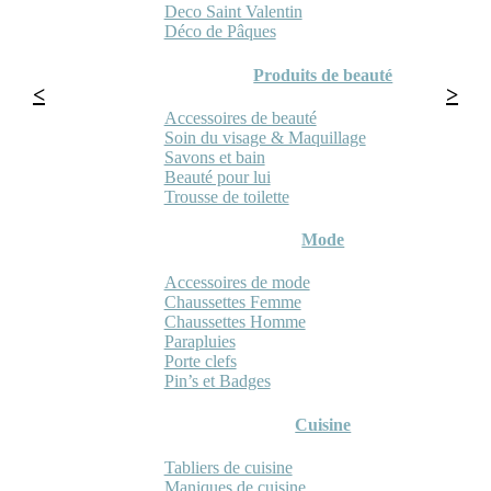
Deco Saint Valentin
Déco de Pâques
Produits de beauté
Accessoires de beauté
Soin du visage & Maquillage
Savons et bain
Beauté pour lui
Trousse de toilette
Mode
Accessoires de mode
Chaussettes Femme
Chaussettes Homme
Parapluies
Porte clefs
Pin’s et Badges
Cuisine
Tabliers de cuisine
Maniques de cuisine