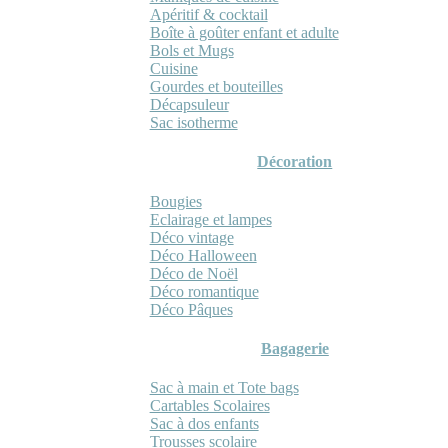
Apéritif & cocktail
Boîte à goûter enfant et adulte
Bols et Mugs
Cuisine
Gourdes et bouteilles
Décapsuleur
Sac isotherme
Décoration
Bougies
Eclairage et lampes
Déco vintage
Déco Halloween
Déco de Noël
Déco romantique
Déco Pâques
Bagagerie
Sac à main et Tote bags
Cartables Scolaires
Sac à dos enfants
Trousses scolaire