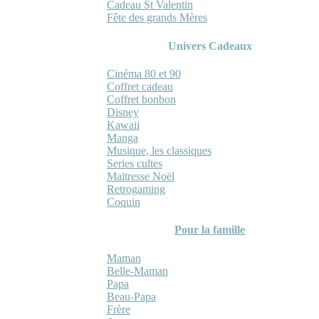
Cadeau St Valentin
Fête des grands Mères
Univers Cadeaux
Cinéma 80 et 90
Coffret cadeau
Coffret bonbon
Disney
Kawaii
Manga
Musique, les classiques
Series cultes
Maitresse Noël
Retrogaming
Coquin
Pour la famille
Maman
Belle-Maman
Papa
Beau-Papa
Frère