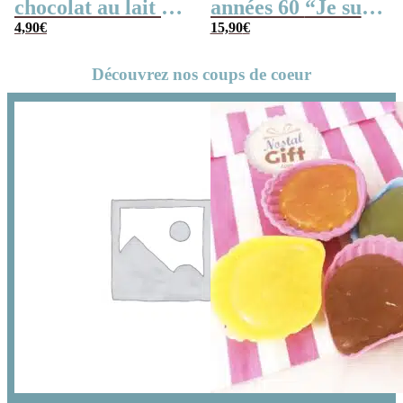
chocolat au lait x3
années 60 “Je suis
“Je suis un
4,90
€
un conducteur de
15,90
€
conducteur de bus
bus qui déchire”
Découvrez nos coups de coeur
qui déchire”