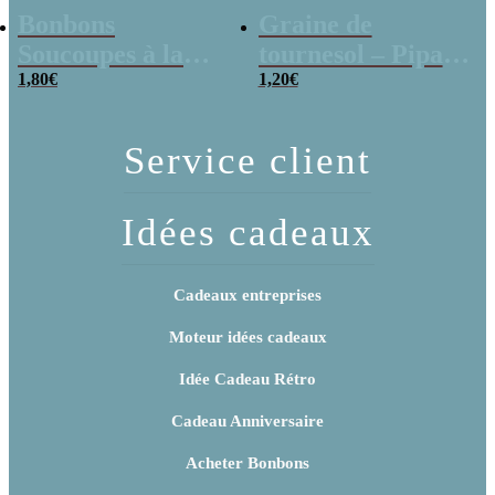
Bonbons
Graine de
Soucoupes à la
tournesol – Pipas
poudre (x20)
1,80
€
x 3
1,20
€
Service client
Idées cadeaux
Cadeaux entreprises
Moteur idées cadeaux
Idée Cadeau Rétro
Cadeau Anniversaire
Acheter Bonbons