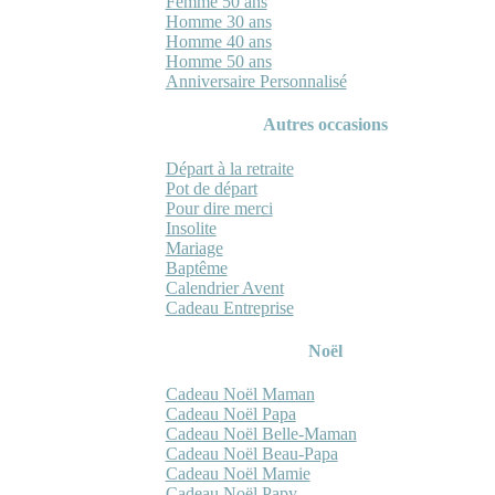
Femme 50 ans
Homme 30 ans
Homme 40 ans
Homme 50 ans
Anniversaire Personnalisé
Autres occasions
Départ à la retraite
Pot de départ
Pour dire merci
Insolite
Mariage
Baptême
Calendrier Avent
Cadeau Entreprise
Noël
Cadeau Noël Maman
Cadeau Noël Papa
Cadeau Noël Belle-Maman
Cadeau Noël Beau-Papa
Cadeau Noël Mamie
Cadeau Noël Papy