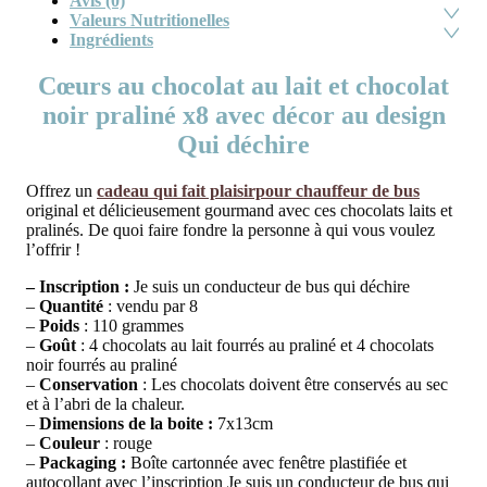
Avis (0)
Valeurs Nutritionelles
Ingrédients
Cœurs au chocolat au lait et chocolat
noir praliné x8 avec décor au design
Qui déchire
Offrez un
cadeau qui fait plaisirpour chauffeur de bus
original et délicieusement gourmand avec ces chocolats laits et
pralinés. De quoi faire fondre la personne à qui vous voulez
l’offrir !
– Inscription :
Je suis un conducteur de bus qui déchire
–
Quantité
: vendu par 8
–
Poids
: 110 grammes
–
Goût
: 4 chocolats au lait fourrés au praliné et 4 chocolats
noir fourrés au praliné
–
Conservation
: Les chocolats doivent être conservés au sec
et à l’abri de la chaleur.
–
Dimensions de la boite :
7x13cm
–
Couleur
: rouge
–
Packaging :
Boîte cartonnée avec fenêtre plastifiée et
autocollant avec l’inscription Je suis un conducteur de bus qui