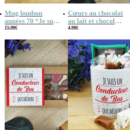
Mug bonbon
Cœurs au chocolat
années 70 “Je suis
au lait et chocolat
un conducteur de
15,90
€
noir praliné x8
4,90
€
bus qui déchire”
“Je suis un
conducteur de bus
qui déchire”