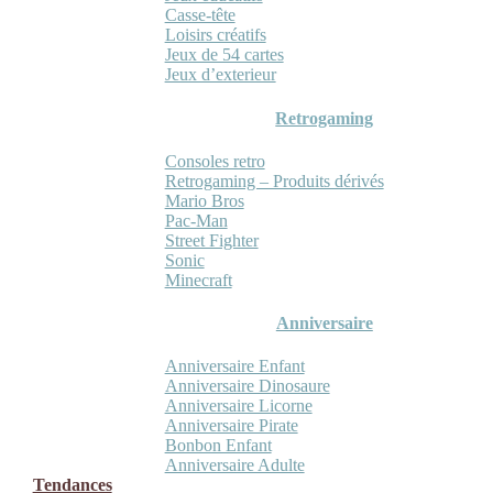
Casse-tête
Loisirs créatifs
Jeux de 54 cartes
Jeux d’exterieur
Retrogaming
Consoles retro
Retrogaming – Produits dérivés
Mario Bros
Pac-Man
Street Fighter
Sonic
Minecraft
Anniversaire
Anniversaire Enfant
Anniversaire Dinosaure
Anniversaire Licorne
Anniversaire Pirate
Bonbon Enfant
Anniversaire Adulte
Tendances