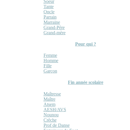
Soeur
Tante
Oncle
Parrain
Marraine
Grand-Père
Grand-mère
Pour qui ?
Femme
Homme
Fille
Garçon
Fin année scolaire
Maîtresse
Maître
Atsem
AESH/AVS
Nounou
Crèche
Prof de Danse