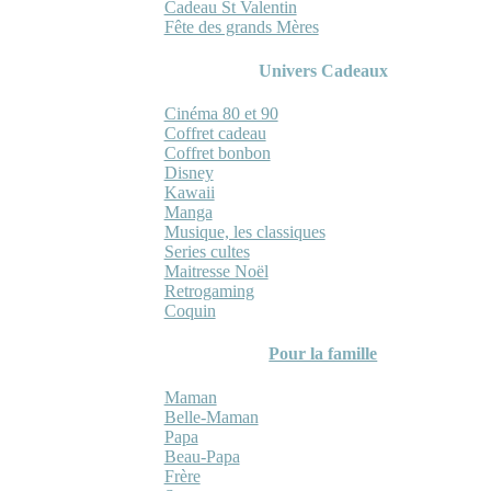
Cadeau St Valentin
Fête des grands Mères
Univers Cadeaux
Cinéma 80 et 90
Coffret cadeau
Coffret bonbon
Disney
Kawaii
Manga
Musique, les classiques
Series cultes
Maitresse Noël
Retrogaming
Coquin
Pour la famille
Maman
Belle-Maman
Papa
Beau-Papa
Frère