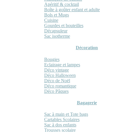
Apéritif & cocktail
Boîte à goûter enfant et adulte
Bols et Mugs
Cuisine
Gourdes et bouteilles
Décapsuleur
Sac isotherme
Décoration
Bougies
Eclairage et lampes
Déco vintage
Déco Halloween
Déco de Noël
Déco romantique
Déco Pâques
Bagagerie
Sac à main et Tote bags
Cartables Scolaires
Sac à dos enfants
Trousses scolaire