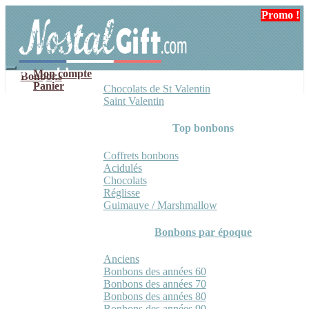
Aller
Aller
Promo !
à
au
la
contenu
navigation
Mon compte
Bonbons
Panier
Chocolats de St Valentin
Saint Valentin
Top bonbons
Coffrets bonbons
Acidulés
Chocolats
Réglisse
Guimauve / Marshmallow
Bonbons par époque
Anciens
Bonbons des années 60
Bonbons des années 70
Bonbons des années 80
Bonbons des années 90