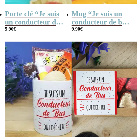
Porte clé “Je suis
Mug “Je suis un
un conducteur de
conducteur de bus
bus qui déchire”
5,90
€
qui déchire”
9,90
€