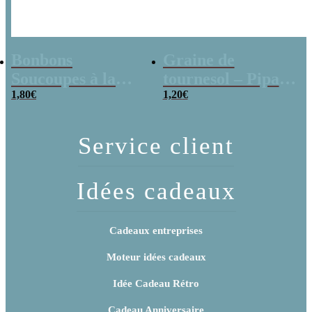
Bonbons
Graine de
Soucoupes à la
tournesol – Pipas
poudre (x20)
1,80
€
x 3
1,20
€
Service client
Idées cadeaux
Cadeaux entreprises
Moteur idées cadeaux
Idée Cadeau Rétro
Cadeau Anniversaire