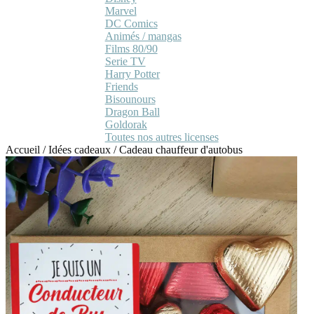
Marvel
DC Comics
Animés / mangas
Films 80/90
Serie TV
Harry Potter
Friends
Bisounours
Dragon Ball
Goldorak
Toutes nos autres licenses
Accueil
/
Idées cadeaux
/
Cadeau chauffeur d'autobus