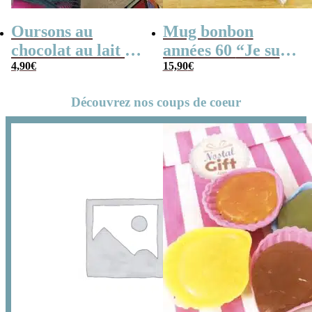
Oursons au
Mug bonbon
chocolat au lait x3
années 60 “Je suis
“Je suis un
4,90
€
un conducteur de
15,90
€
conducteur de bus
bus qui déchire”
Découvrez nos coups de coeur
qui déchire”