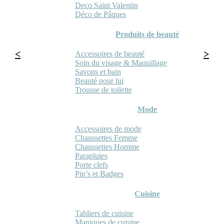
Deco Saint Valentin
Déco de Pâques
Produits de beauté
Accessoires de beauté
Soin du visage & Maquillage
Savons et bain
Beauté pour lui
Trousse de toilette
Mode
Accessoires de mode
Chaussettes Femme
Chaussettes Homme
Parapluies
Porte clefs
Pin’s et Badges
Cuisine
Tabliers de cuisine
Maniques de cuisine