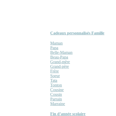
Cadeaux personnalisés Famille
Maman
Papa
Belle-Maman
Beau-Papa
Grand-mère
Grand-père
Frère
Soeur
Tata
Tonton
Cousine
Cousin
Parrain
Marraine
Fin d’année scolaire