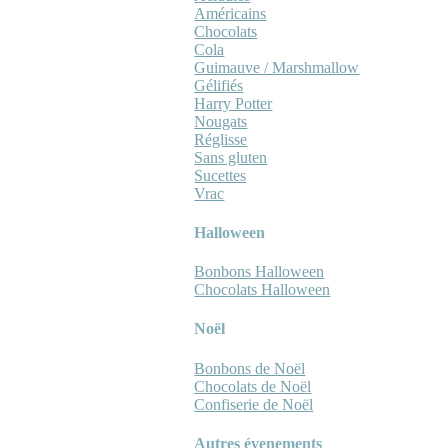
Américains
Chocolats
Cola
Guimauve / Marshmallow
Gélifiés
Harry Potter
Nougats
Réglisse
Sans gluten
Sucettes
Vrac
Halloween
Bonbons Halloween
Chocolats Halloween
Noël
Bonbons de Noël
Chocolats de Noël
Confiserie de Noël
Autres évenements