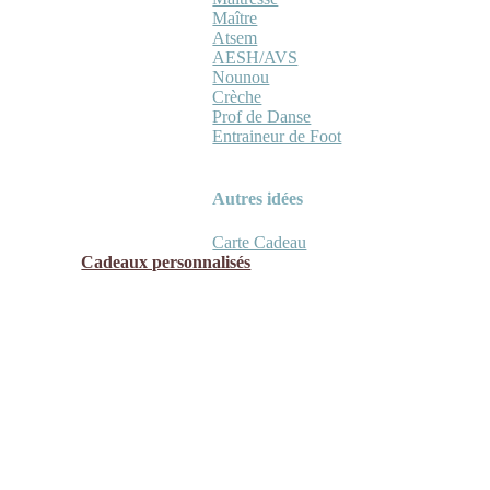
Maître
Atsem
AESH/AVS
Nounou
Crèche
Prof de Danse
Entraineur de Foot
Autres idées
Carte Cadeau
Cadeaux personnalisés