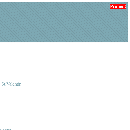
Promo !
Promo !
 St Valentin