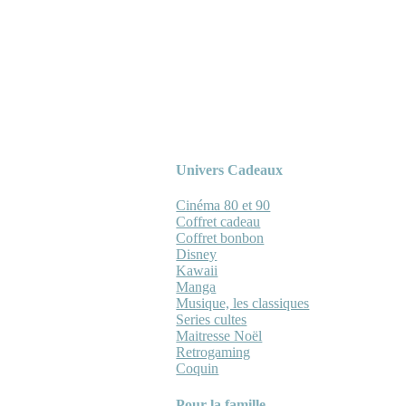
Univers Cadeaux
Cinéma 80 et 90
Coffret cadeau
Coffret bonbon
Disney
Kawaii
Manga
Musique, les classiques
Series cultes
Maitresse Noël
Retrogaming
Coquin
Pour la famille