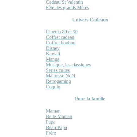
Cadeau St Valentin
Fête des grands Mères
Univers Cadeaux
Cinéma 80 et 90
Coffret cadeau
Coffret bonbon
Disney
Kawaii
Manga
Musique, les classiques
Series cultes
Maitresse Noël
Retrogaming
Coquin
Pour la famille
Maman
Belle-Maman
Papa
Beau-Papa
Frère