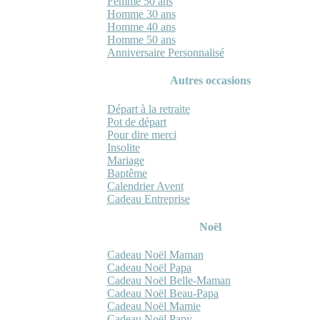
Femme 50 ans
Homme 30 ans
Homme 40 ans
Homme 50 ans
Anniversaire Personnalisé
Autres occasions
Départ à la retraite
Pot de départ
Pour dire merci
Insolite
Mariage
Baptême
Calendrier Avent
Cadeau Entreprise
Noël
Cadeau Noël Maman
Cadeau Noël Papa
Cadeau Noël Belle-Maman
Cadeau Noël Beau-Papa
Cadeau Noël Mamie
Cadeau Noël Papy