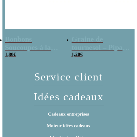
Bonbons
Graine de
Soucoupes à la
tournesol – Pipas
poudre (x20)
1,80
€
x 3
1,20
€
Service client
Idées cadeaux
Cadeaux entreprises
Moteur idées cadeaux