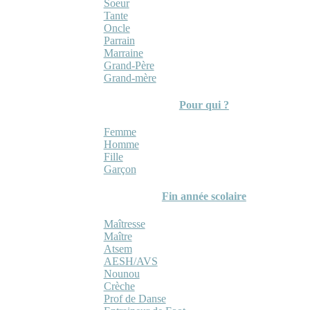
Soeur
Tante
Oncle
Parrain
Marraine
Grand-Père
Grand-mère
Pour qui ?
Femme
Homme
Fille
Garçon
Fin année scolaire
Maîtresse
Maître
Atsem
AESH/AVS
Nounou
Crèche
Prof de Danse