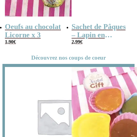
Oeufs au chocolat
Sachet de Pâques
Licorne x 3
– Lapin en
1,90
€
guimauve x15
2,99
€
Découvrez nos coups de coeur