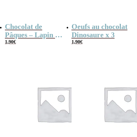
Chocolat de
Oeufs au chocolat
Pâques – Lapin en
Dinosaure x 3
chocolat au lait
1,90
€
1,90
€
(60 g)