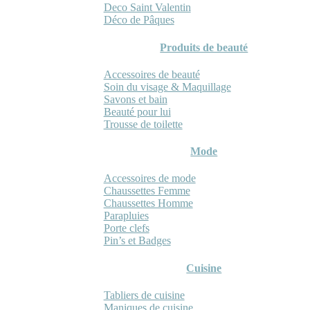
Deco Saint Valentin
Déco de Pâques
Produits de beauté
Accessoires de beauté
Soin du visage & Maquillage
Savons et bain
Beauté pour lui
Trousse de toilette
Mode
Accessoires de mode
Chaussettes Femme
Chaussettes Homme
Parapluies
Porte clefs
Pin’s et Badges
Cuisine
Tabliers de cuisine
Maniques de cuisine