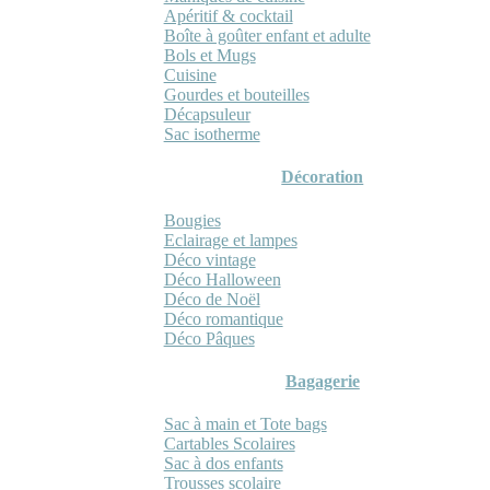
Apéritif & cocktail
Boîte à goûter enfant et adulte
Bols et Mugs
Cuisine
Gourdes et bouteilles
Décapsuleur
Sac isotherme
Décoration
Bougies
Eclairage et lampes
Déco vintage
Déco Halloween
Déco de Noël
Déco romantique
Déco Pâques
Bagagerie
Sac à main et Tote bags
Cartables Scolaires
Sac à dos enfants
Trousses scolaire