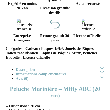
Expédié en moins
Achat sécurisé
de 24h
Livraison gratuite
dès 49€
Entreprise
Retour gratuit 30
Licence officielle
Française
jours
Catégories :
Cadeaux Paques
,
bébé
,
Jouets de Pâques
,
Jouets traditionnels
,
Lapins de Pâques
,
Miffy
,
Peluches
Étiquette :
Licence officielle
Description
Informations complémentaires
Avis (0)
Peluche Marinière – Miffy ABC (20
cm)
– Dimensions : 20 cm