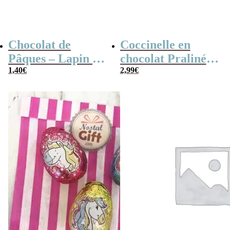
Chocolat de
Coccinelle en
Pâques – Lapin en
chocolat Praliné x
chocolat au lait
1,40
€
10
2,99
€
(25 g)