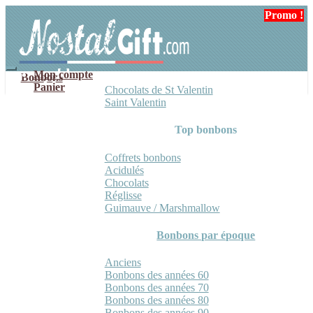
Aller
Aller
Promo !
à
au
la
contenu
navigation
Mon compte
Bonbons
Panier
Chocolats de St Valentin
Saint Valentin
Top bonbons
Coffrets bonbons
Acidulés
Chocolats
Réglisse
Guimauve / Marshmallow
Bonbons par époque
Anciens
Bonbons des années 60
Bonbons des années 70
Bonbons des années 80
Bonbons des années 90