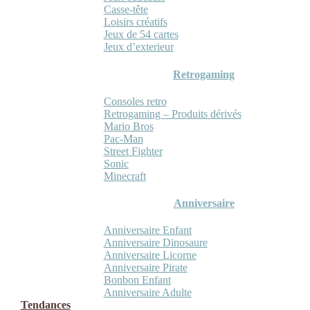
Casse-tête
Loisirs créatifs
Jeux de 54 cartes
Jeux d’exterieur
Retrogaming
Consoles retro
Retrogaming – Produits dérivés
Mario Bros
Pac-Man
Street Fighter
Sonic
Minecraft
Anniversaire
Anniversaire Enfant
Anniversaire Dinosaure
Anniversaire Licorne
Anniversaire Pirate
Bonbon Enfant
Anniversaire Adulte
Tendances