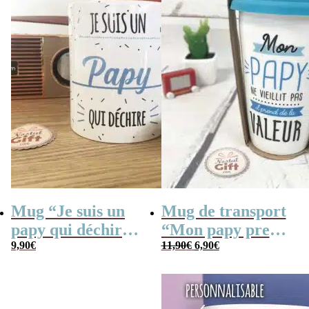
Mug “Je suis un
Mug de transport
papy qui déchire”
“Mon papy prend
Le
Le
– Cadeau grand-
9,90
€
de la valeur” –
11,90
€
6,90
€
prix
prix
initial
actuel
père
Cadeau Grand-
était :
est :
11,90€.
6,90€.
père