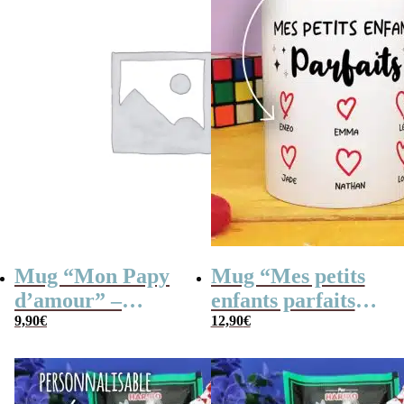
Mug “Mon Papy
Mug “Mes petits
d’amour” –
enfants parfaits” –
Cadeau Papy
9,90
€
Cadeau mamie,
12,90
€
papy personnalisé