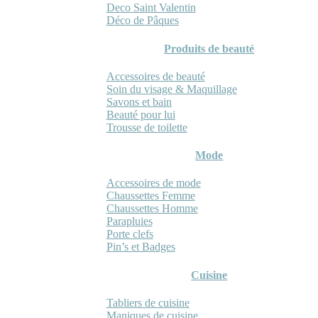
Deco Saint Valentin
Déco de Pâques
Produits de beauté
Accessoires de beauté
Soin du visage & Maquillage
Savons et bain
Beauté pour lui
Trousse de toilette
Mode
Accessoires de mode
Chaussettes Femme
Chaussettes Homme
Parapluies
Porte clefs
Pin’s et Badges
Cuisine
Tabliers de cuisine
Maniques de cuisine