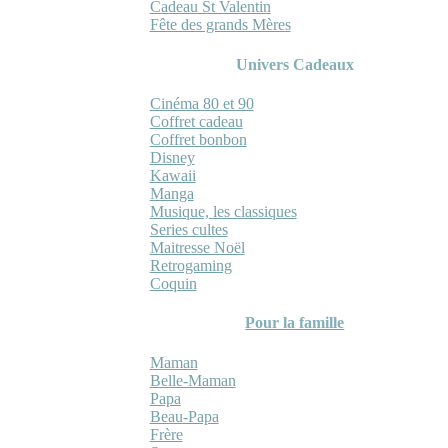
Cadeau St Valentin
Fête des grands Mères
Univers Cadeaux
Cinéma 80 et 90
Coffret cadeau
Coffret bonbon
Disney
Kawaii
Manga
Musique, les classiques
Series cultes
Maitresse Noël
Retrogaming
Coquin
Pour la famille
Maman
Belle-Maman
Papa
Beau-Papa
Frère