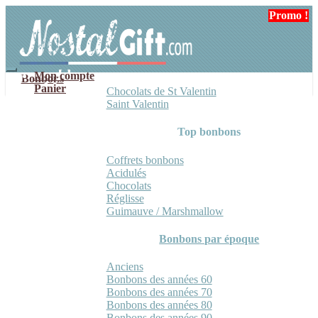
Aller
Aller
Promo !
Promo !
à
au
la
contenu
navigation
Mon compte
Bonbons
Panier
Chocolats de St Valentin
Saint Valentin
Top bonbons
Coffrets bonbons
Acidulés
Chocolats
Réglisse
Guimauve / Marshmallow
Bonbons par époque
Anciens
Bonbons des années 60
Bonbons des années 70
Bonbons des années 80
Bonbons des années 90