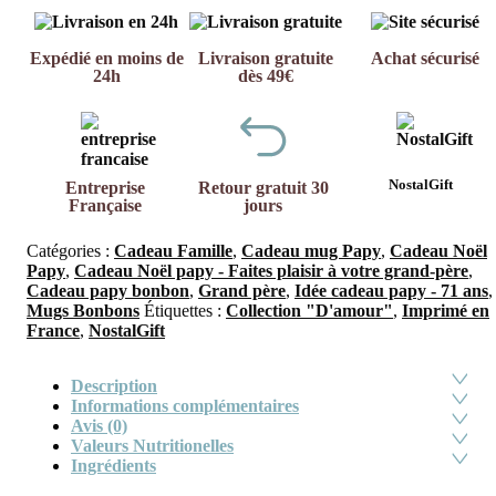
Expédié en moins de
Livraison gratuite
Achat sécurisé
24h
dès 49€
NostalGift
Entreprise
Retour gratuit 30
Française
jours
Catégories :
Cadeau Famille
,
Cadeau mug Papy
,
Cadeau Noël
Papy
,
Cadeau Noël papy - Faites plaisir à votre grand-père
,
Cadeau papy bonbon
,
Grand père
,
Idée cadeau papy - 71 ans
,
Mugs Bonbons
Étiquettes :
Collection "D'amour"
,
Imprimé en
France
,
NostalGift
Description
Informations complémentaires
Avis (0)
Valeurs Nutritionelles
Ingrédients