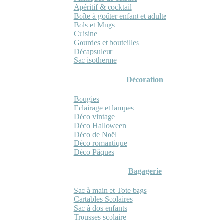
Apéritif & cocktail
Boîte à goûter enfant et adulte
Bols et Mugs
Cuisine
Gourdes et bouteilles
Décapsuleur
Sac isotherme
Décoration
Bougies
Eclairage et lampes
Déco vintage
Déco Halloween
Déco de Noël
Déco romantique
Déco Pâques
Bagagerie
Sac à main et Tote bags
Cartables Scolaires
Sac à dos enfants
Trousses scolaire