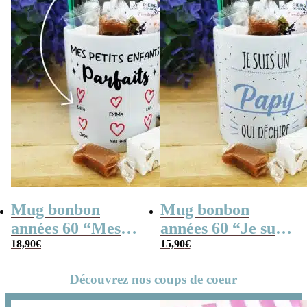
Mug bonbon
Mug bonbon
années 60 “Mes
années 60 “Je suis
petits enfants
18,90
€
un papy qui
15,90
€
parfaits” cadeau
déchire”
Découvrez nos coups de coeur
pour mamie et
papy personnalisé