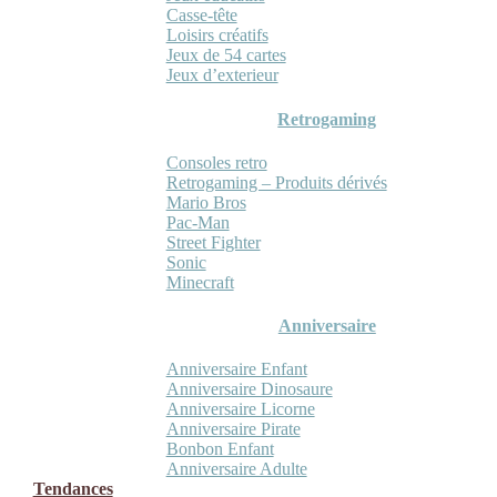
Casse-tête
Loisirs créatifs
Jeux de 54 cartes
Jeux d’exterieur
Retrogaming
Consoles retro
Retrogaming – Produits dérivés
Mario Bros
Pac-Man
Street Fighter
Sonic
Minecraft
Anniversaire
Anniversaire Enfant
Anniversaire Dinosaure
Anniversaire Licorne
Anniversaire Pirate
Bonbon Enfant
Anniversaire Adulte
Tendances