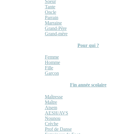
Soeur
Tante
Oncle
Parrain
Marraine
Grand-Père
Grand-mère
Pour qui ?
Femme
Homme
Fille
Garçon
Fin année scolaire
Maîtresse
Maître
Atsem
AESH/AVS
Nounou
Crèche
Prof de Danse