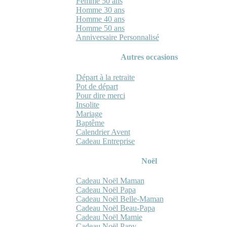
Femme 50 ans
Homme 30 ans
Homme 40 ans
Homme 50 ans
Anniversaire Personnalisé
Autres occasions
Départ à la retraite
Pot de départ
Pour dire merci
Insolite
Mariage
Baptême
Calendrier Avent
Cadeau Entreprise
Noël
Cadeau Noël Maman
Cadeau Noël Papa
Cadeau Noël Belle-Maman
Cadeau Noël Beau-Papa
Cadeau Noël Mamie
Cadeau Noël Papy