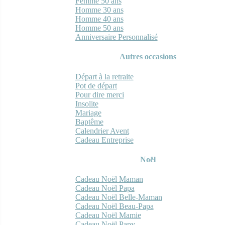
Femme 50 ans
Homme 30 ans
Homme 40 ans
Homme 50 ans
Anniversaire Personnalisé
Autres occasions
Départ à la retraite
Pot de départ
Pour dire merci
Insolite
Mariage
Baptême
Calendrier Avent
Cadeau Entreprise
Noël
Cadeau Noël Maman
Cadeau Noël Papa
Cadeau Noël Belle-Maman
Cadeau Noël Beau-Papa
Cadeau Noël Mamie
Cadeau Noël Papy