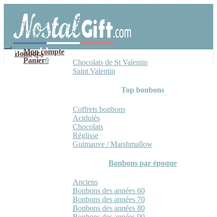
Aller
Aller
à
au
la
contenu
navigation
Mon compte
Bonbons
Panier
0
Chocolats de St Valentin
Saint Valentin
Top bonbons
Coffrets bonbons
Acidulés
Chocolats
Réglisse
Guimauve / Marshmallow
Bonbons par époque
Anciens
Bonbons des années 60
Bonbons des années 70
Bonbons des années 80
Bonbons des années 90