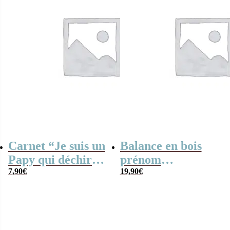
Cadeau papy
Carnet “Je suis un
Balance en bois
Papy qui déchire”
prénom
– cadeau
7,90
€
personnalisable –
19,90
€
personnalisable
“Mon Papy
d’amour”