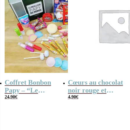
Coffret Bonbon
Cœurs au chocolat
Papy – “Le
noir rouge et
meilleur papy du
24,90
€
blanc x4 “Mon
4,90
€
monde” : coffret
papy d’amour”
bonbon rétro
années 80