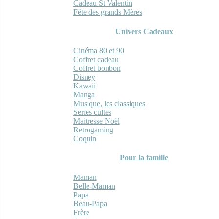
Cadeau St Valentin
Fête des grands Mères
Univers Cadeaux
Cinéma 80 et 90
Coffret cadeau
Coffret bonbon
Disney
Kawaii
Manga
Musique, les classiques
Series cultes
Maitresse Noël
Retrogaming
Coquin
Pour la famille
Maman
Belle-Maman
Papa
Beau-Papa
Frère