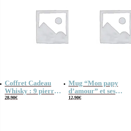
Coffret Cadeau
Mug “Mon papy
Whisky : 9 pierres
d’amour” et ses
dans une boîte
28,90
€
guimauves torsade
12,90
€
personnalisée –
x5
Mon Papy
d’amour