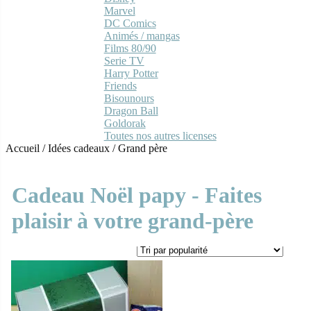
Marvel
DC Comics
Animés / mangas
Films 80/90
Serie TV
Harry Potter
Friends
Bisounours
Dragon Ball
Goldorak
Toutes nos autres licenses
Accueil
/
Idées cadeaux
/
Grand père
Cadeau Noël papy - Faites
plaisir à votre grand-père