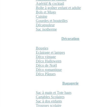
Apéritif & cocktail
Boîte à goûter enfant et adulte
Bols et Mugs
Cuisine
Gourdes et bouteilles
Décapsuleur
Sac isotherme
Décoration
Bougies
Eclairage et lampes
Déco vintage
Déco Halloween
Déco de Noël
Déco romantique
Déco Pâques
Bagagerie
Sac à main et Tote bags
Cartables Scolaires
Sac à dos enfants
Trousses scolaire