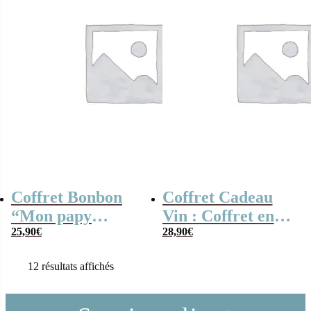
Coffret Bonbon
Coffret Cadeau
“Mon papy
Vin : Coffret en
d’amour” (Boîte
25,90
€
liège personnalisé
28,90
€
coeur en métal)
et ses accessoires
12 résultats affichés
de vin – Papy
d’amour