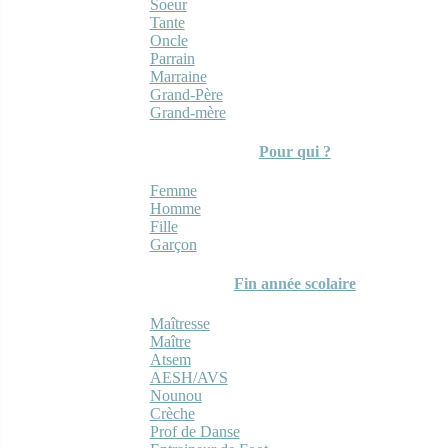
Soeur
Tante
Oncle
Parrain
Marraine
Grand-Père
Grand-mère
Pour qui ?
Femme
Homme
Fille
Garçon
Fin année scolaire
Maîtresse
Maître
Atsem
AESH/AVS
Nounou
Crèche
Prof de Danse