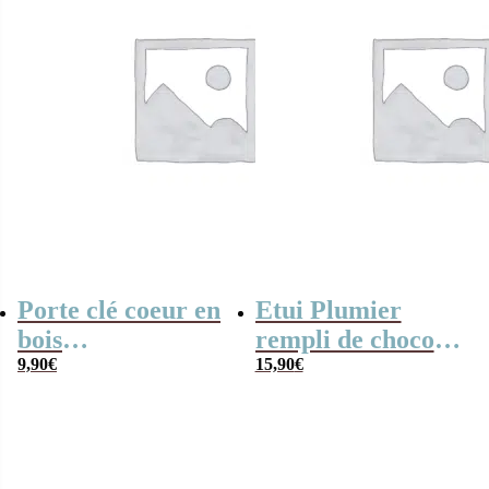
Porte clé coeur en
Etui Plumier
bois
rempli de chocolat
personnalisable –
9,90
€
(225 gr) “Mon
15,90
€
“Mon papy
Papy d’amour”
d’amour”
made in France
(Maison
Guinguet) –