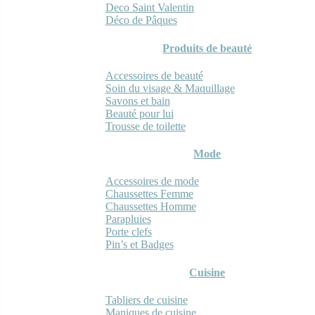
Deco Saint Valentin
Déco de Pâques
Produits de beauté
Accessoires de beauté
Soin du visage & Maquillage
Savons et bain
Beauté pour lui
Trousse de toilette
Mode
Accessoires de mode
Chaussettes Femme
Chaussettes Homme
Parapluies
Porte clefs
Pin’s et Badges
Cuisine
Tabliers de cuisine
Maniques de cuisine