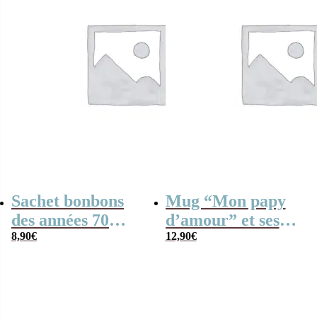
Sachet bonbons
Mug “Mon papy
des années 70
d’amour” et ses
“Mon papy
8,90
€
guimauves coeurs
12,90
€
d’amour”
x10