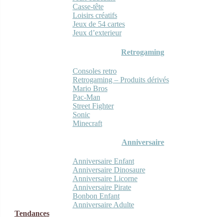
Casse-tête
Loisirs créatifs
Jeux de 54 cartes
Jeux d’exterieur
Retrogaming
Consoles retro
Retrogaming – Produits dérivés
Mario Bros
Pac-Man
Street Fighter
Sonic
Minecraft
Anniversaire
Anniversaire Enfant
Anniversaire Dinosaure
Anniversaire Licorne
Anniversaire Pirate
Bonbon Enfant
Anniversaire Adulte
Tendances