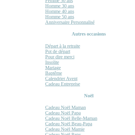
Femme 50 ans
Homme 30 ans
Homme 40 ans
Homme 50 ans
Anniversaire Personnalisé
Autres occasions
Départ à la retraite
Pot de départ
Pour dire merci
Insolite
Mariage
Baptême
Calendrier Avent
Cadeau Entreprise
Noël
Cadeau Noël Maman
Cadeau Noël Papa
Cadeau Noël Belle-Maman
Cadeau Noël Beau-Papa
Cadeau Noël Mamie
Cadeau Noël Papy