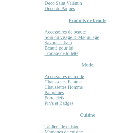
Deco Saint Valentin
Déco de Pâques
Produits de beauté
Accessoires de beauté
Soin du visage & Maquillage
Savons et bain
Beauté pour lui
Trousse de toilette
Mode
Accessoires de mode
Chaussettes Femme
Chaussettes Homme
Parapluies
Porte clefs
Pin’s et Badges
Cuisine
Tabliers de cuisine
Maniques de cuisine