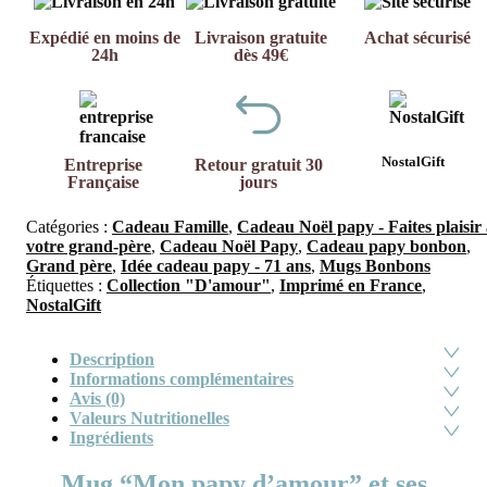
Expédié en moins de
Livraison gratuite
Achat sécurisé
24h
dès 49€
NostalGift
Entreprise
Retour gratuit 30
Française
jours
Catégories :
Cadeau Famille
,
Cadeau Noël papy - Faites plaisir
votre grand-père
,
Cadeau Noël Papy
,
Cadeau papy bonbon
,
Grand père
,
Idée cadeau papy - 71 ans
,
Mugs Bonbons
Étiquettes :
Collection "D'amour"
,
Imprimé en France
,
NostalGift
Description
Informations complémentaires
Avis (0)
Valeurs Nutritionelles
Ingrédients
Mug “Mon papy d’amour” et ses