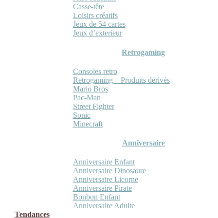
Casse-tête
Loisirs créatifs
Jeux de 54 cartes
Jeux d’exterieur
Retrogaming
Consoles retro
Retrogaming – Produits dérivés
Mario Bros
Pac-Man
Street Fighter
Sonic
Minecraft
Anniversaire
Anniversaire Enfant
Anniversaire Dinosaure
Anniversaire Licorne
Anniversaire Pirate
Bonbon Enfant
Anniversaire Adulte
Tendances