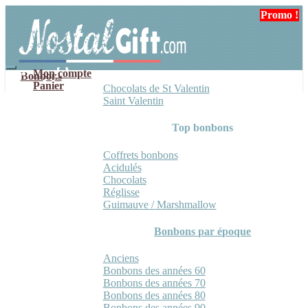
Aller
Aller
Promo !
à
au
la
contenu
navigation
Mon compte
Bonbons
Panier
Chocolats de St Valentin
Saint Valentin
Top bonbons
Coffrets bonbons
Acidulés
Chocolats
Réglisse
Guimauve / Marshmallow
Bonbons par époque
Anciens
Bonbons des années 60
Bonbons des années 70
Bonbons des années 80
Bonbons des années 90