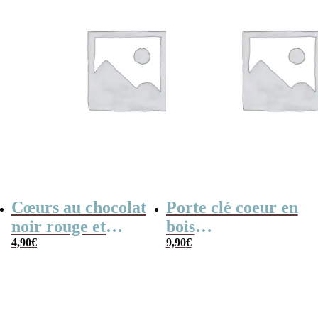
Cœurs au chocolat
Porte clé coeur en
noir rouge et
bois
blanc x4 “Mon
4,90
€
personnalisable –
9,90
€
papy d’amour”
“Mon papy
d’amour”