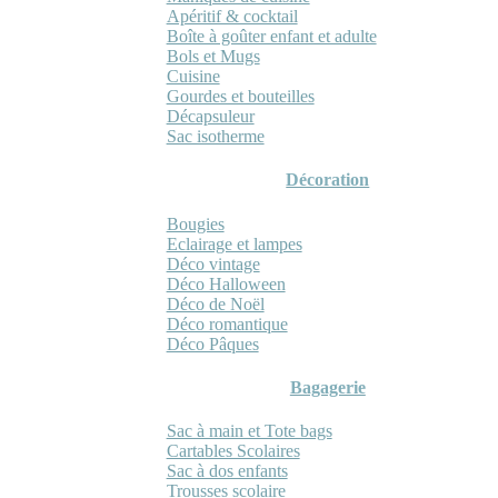
Apéritif & cocktail
Boîte à goûter enfant et adulte
Bols et Mugs
Cuisine
Gourdes et bouteilles
Décapsuleur
Sac isotherme
Décoration
Bougies
Eclairage et lampes
Déco vintage
Déco Halloween
Déco de Noël
Déco romantique
Déco Pâques
Bagagerie
Sac à main et Tote bags
Cartables Scolaires
Sac à dos enfants
Trousses scolaire