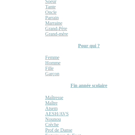
Soeur
Tante
Oncle
Parrain
Marraine
Grand-Père
Grand-mère
Pour qui ?
Femme
Homme
Fille
Garçon
Fin année scolaire
Maîtresse
Maître
Atsem
AESH/AVS
Nounou
Crèche
Prof de Danse