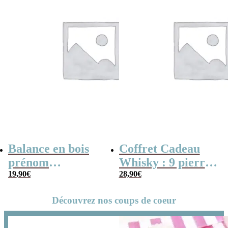
Guinguet) –
Cadeau papy
Balance en bois
Coffret Cadeau
prénom
Whisky : 9 pierres
personnalisable –
19,90
€
dans une boîte
28,90
€
“Mon Papy
personnalisée –
Découvrez nos coups de coeur
d’amour”
Mon Papy
d’amour