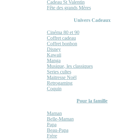
Cadeau St Valentin
Fête des grands Mères
Univers Cadeaux
Cinéma 80 et 90
Coffret cadeau
Coffret bonbon
Disney
Kawaii
Manga
Musique, les classiques
Series cultes
Maitresse Noël
Retrogaming
Coquin
Pour la famille
Maman
Belle-Maman
Papa
Beau-Papa
Frère