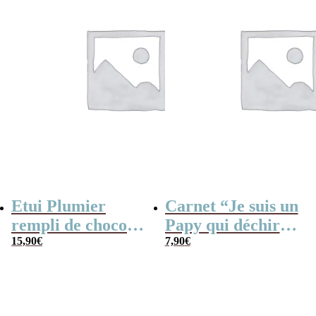
Etui Plumier
Carnet “Je suis un
rempli de chocolat
Papy qui déchire”
(225 gr) “Mon
15,90
€
– cadeau
7,90
€
Papy d’amour”
personnalisable
made in France
(Maison