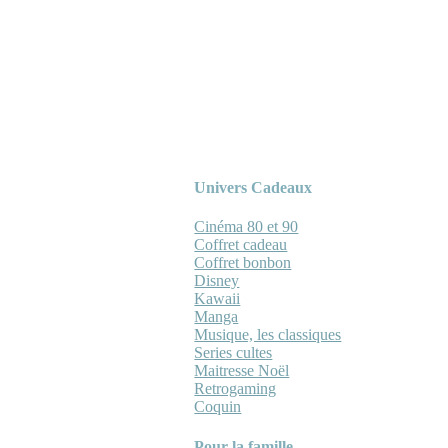
Univers Cadeaux
Cinéma 80 et 90
Coffret cadeau
Coffret bonbon
Disney
Kawaii
Manga
Musique, les classiques
Series cultes
Maitresse Noël
Retrogaming
Coquin
Pour la famille