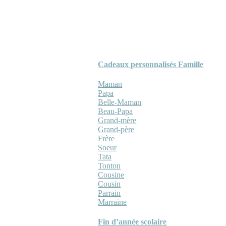
Cadeaux personnalisés Famille
Maman
Papa
Belle-Maman
Beau-Papa
Grand-mère
Grand-père
Frère
Soeur
Tata
Tonton
Cousine
Cousin
Parrain
Marraine
Fin d’année scolaire