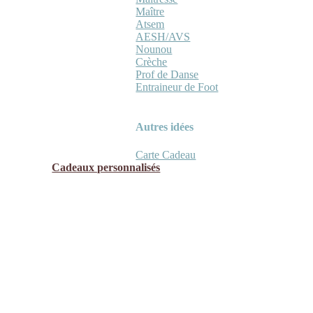
Maître
Atsem
AESH/AVS
Nounou
Crèche
Prof de Danse
Entraineur de Foot
Autres idées
Carte Cadeau
Cadeaux personnalisés