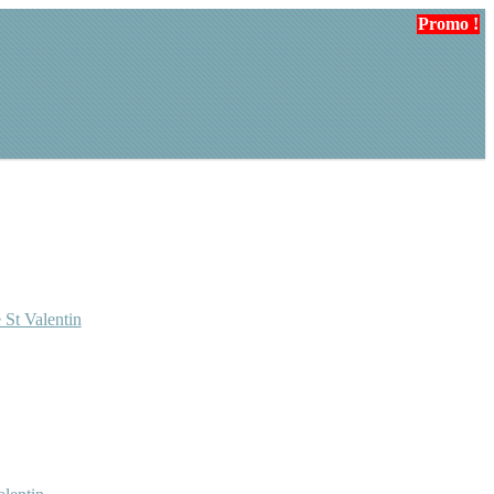
Promo !
Promo !
 St Valentin