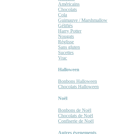
Américains
Chocolats
Cola
Guimauve / Marshmallow
Gélifiés
Harry Potter
Nougats
Réglisse
Sans gluten
Sucettes
Vrac
Halloween
Bonbons Halloween
Chocolats Halloween
Noël
Bonbons de Noël
Chocolats de Noël
Confiserie de Noël
Autres évenements