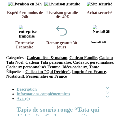
Expédié en moins de
Livraison gratuite
Achat sécurisé
24h
dès 49€
NostalGift
Entreprise
Retour gratuit 30
Française
jours
Catégories :
Cadeau déco & maison
,
Cadeau Famille
,
Cadeau
Tata Noël
,
Cadeau Tata personnalisé
,
Cadeaux personnalisés
,
Cadeaux personnalisés Femme
,
Idées cadeaux
,
Tante
Étiquettes :
Collection "Qui Déchire"
,
Imprimé en France
,
NostalGift
,
Personnalisé en France
Description
Informations complémentaires
Avis (0)
Tapis de souris rouge “Tata qui