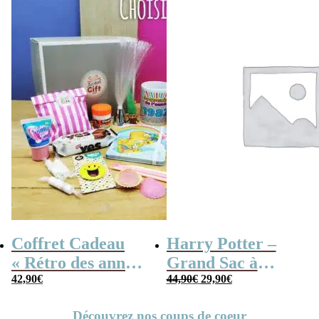
coffret cadeau
grand-père
Coffret Cadeau
Harry Potter –
« Rétro des années
Grand Sac à
Le
Le
80 » Femme –
42,90
€
Bandoulière
44,90
€
29,90
€
prix
prix
initial
actuel
Personnalisé avec
Hogwarts Express
était :
est :
44,90€.
29,90€.
Découvrez nos coups de coeur