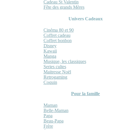
Cadeau St Valentin
Fête des grands Mères
Univers Cadeaux
Cinéma 80 et 90
Coffret cadeau
Coffret bonbon
Disney
Kawaii
Manga
Musique, les classiques
Series cultes
Maitresse Noël
Retrogaming
Coquin
Pour la famille
Maman
Belle-Maman
Papa
Beau-Papa
Frère