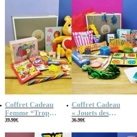
Coffret Cadeau
Coffret Cadeau
Femme “Trop
« Jouets des
Mignon”
39,90
€
années 80 » –
36,90
€
Cadeau Femme