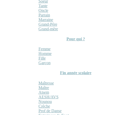
Soeur
Tante
Oncle
Parrain
Marraine
Grand-Père
Grand-mère
Pour qui ?
Femme
Homme
Fille
Garçon
Fin année scolaire
Maîtresse
Maître
Atsem
AESH/AVS
Nounou
Crèche
Prof de Danse