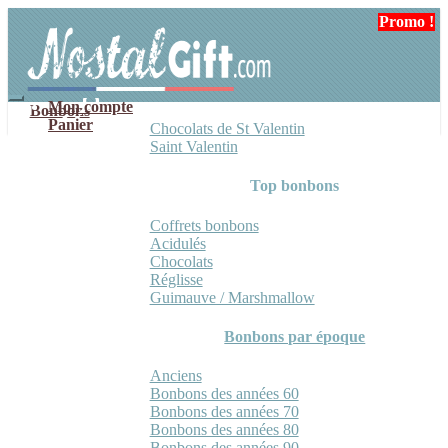
Aller
Aller
Promo !
Promo !
à
au
la
contenu
navigation
Mon compte
Bonbons
Panier
Chocolats de St Valentin
Saint Valentin
Top bonbons
Coffrets bonbons
Acidulés
Chocolats
Réglisse
Guimauve / Marshmallow
Bonbons par époque
Anciens
Bonbons des années 60
Bonbons des années 70
Bonbons des années 80
Bonbons des années 90