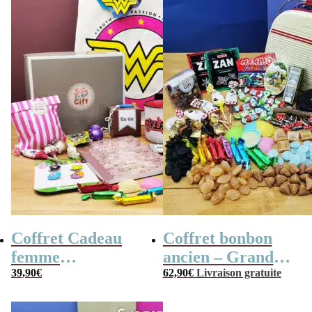
Coffret Cadeau
Coffret bonbon
femme
ancien – Grande
« Génération 70 »
39,90
€
mallette en métal
62,90
€
Livraison gratuite
Radio Vintage –