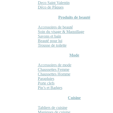
Deco Saint Valentin
Déco de Pâques
Produits de beauté
Accessoires de beauté
Soin du visage & Maquillage
Savons et bain
Beauté pour lui
Trousse de toilette
Mode
Accessoires de mode
Chaussettes Femme
Chaussettes Homme
Parapluies
Porte clefs
Pin’s et Badges
Cuisine
Tabliers de cuisine
Maniques de cuisine