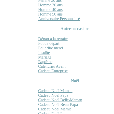
Femme 50 ans
Homme 30 ans
Homme 40 ans
Homme 50 ans
Anniversaire Personnalisé
Autres occasions
Départ à la retraite
Pot de départ
Pour dire merci
Insolite
Mariage
Baptême
Calendrier Avent
Cadeau Entreprise
Noël
Cadeau Noël Maman
Cadeau Noël Papa
Cadeau Noël Belle-Maman
Cadeau Noël Beau-Papa
Cadeau Noël Mamie
Cadeau Noël Papy