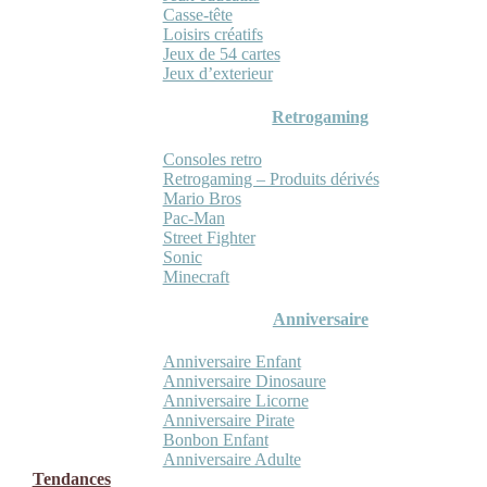
Casse-tête
Loisirs créatifs
Jeux de 54 cartes
Jeux d’exterieur
Retrogaming
Consoles retro
Retrogaming – Produits dérivés
Mario Bros
Pac-Man
Street Fighter
Sonic
Minecraft
Anniversaire
Anniversaire Enfant
Anniversaire Dinosaure
Anniversaire Licorne
Anniversaire Pirate
Bonbon Enfant
Anniversaire Adulte
Tendances