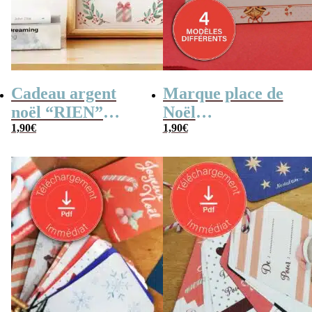
Cadeau argent
Marque place de
noël “RIEN”
Noël
affiche message
1,90
€
personnalisables à
1,90
€
surprise pour
imprimer
billets à offrir – a
imprimer