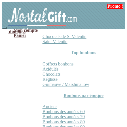
Aller
Aller
Promo !
à
au
la
contenu
navigation
Mon compte
Bonbons
Panier
Chocolats de St Valentin
Saint Valentin
Top bonbons
Coffrets bonbons
Acidulés
Chocolats
Réglisse
Guimauve / Marshmallow
Bonbons par époque
Anciens
Bonbons des années 60
Bonbons des années 70
Bonbons des années 80
Bonbons des années 90