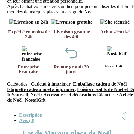
en leur offrant une attention personnelle.
Après l’achat vous recevrez un lien pour personnaliser les différent
modèles de marques places au design de Noël.
Expédié en moins de
Livraison gratuite
Achat sécurisé
24h
dès 49€
NostalGift
Entreprise
Retour gratuit 30
Française
jours
Catégories :
Cadeau à imprimer
,
Emballage cadeau de Noël
,
Etiquette cadeau noel à imprimer
,
Loisirs créatifs de Noël et D
It Yourself
,
Noël : Accessoires et décorations
Étiquettes :
Article
de Noël
,
NostalGift
Description
Avis (0)
Lot de Marque place de Noël