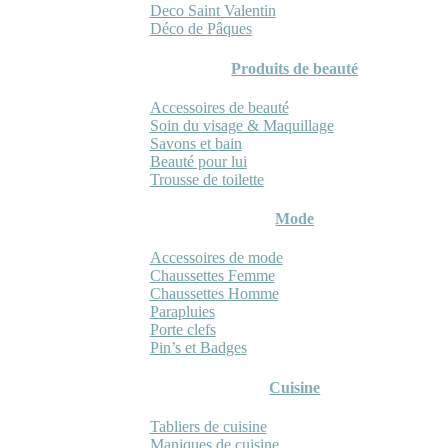
Deco Saint Valentin
Déco de Pâques
Produits de beauté
Accessoires de beauté
Soin du visage & Maquillage
Savons et bain
Beauté pour lui
Trousse de toilette
Mode
Accessoires de mode
Chaussettes Femme
Chaussettes Homme
Parapluies
Porte clefs
Pin’s et Badges
Cuisine
Tabliers de cuisine
Maniques de cuisine