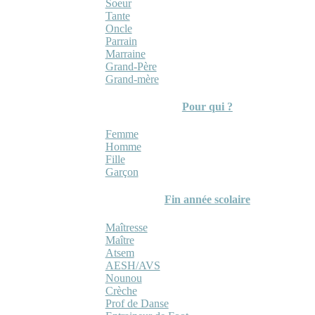
Soeur
Tante
Oncle
Parrain
Marraine
Grand-Père
Grand-mère
Pour qui ?
Femme
Homme
Fille
Garçon
Fin année scolaire
Maîtresse
Maître
Atsem
AESH/AVS
Nounou
Crèche
Prof de Danse