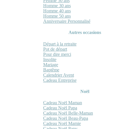
Femme 50 ans
Homme 30 ans
Homme 40 ans
Homme 50 ans
Anniversaire Personnalisé
Autres occasions
Départ à la retraite
Pot de départ
Pour dire merci
Insolite
Mariage
Baptême
Calendrier Avent
Cadeau Entreprise
Noël
Cadeau Noël Maman
Cadeau Noël Papa
Cadeau Noël Belle-Maman
Cadeau Noël Beau-Papa
Cadeau Noël Mamie
Cadeau Noël Papy