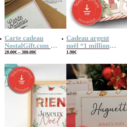
Carte cadeau
Cadeau argent
NostalGift.com à
noël “1 million
imprimer ou par
20,00
€
–
300,00
€
d’euros” affiche
1,90
€
mail – E-carte
message surprise
cadeau
pour billets à
offrir – a
imprimer