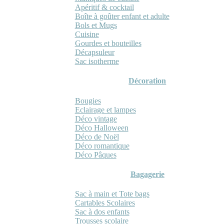
Apéritif & cocktail
Boîte à goûter enfant et adulte
Bols et Mugs
Cuisine
Gourdes et bouteilles
Décapsuleur
Sac isotherme
Décoration
Bougies
Eclairage et lampes
Déco vintage
Déco Halloween
Déco de Noël
Déco romantique
Déco Pâques
Bagagerie
Sac à main et Tote bags
Cartables Scolaires
Sac à dos enfants
Trousses scolaire