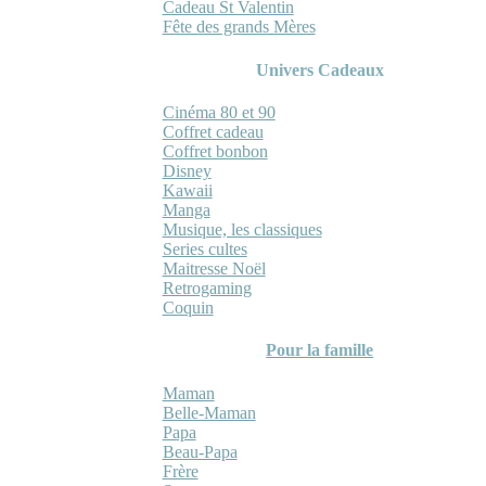
Cadeau St Valentin
Fête des grands Mères
Univers Cadeaux
Cinéma 80 et 90
Coffret cadeau
Coffret bonbon
Disney
Kawaii
Manga
Musique, les classiques
Series cultes
Maitresse Noël
Retrogaming
Coquin
Pour la famille
Maman
Belle-Maman
Papa
Beau-Papa
Frère