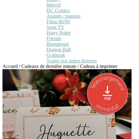
Marvel
DC Comics
Animés / mangas
Films 80/90
Serie TV
Harry Potter
Friends
Bisounours
Dragon Ball
Goldorak
Toutes nos autres licenses
Accueil
/
Cadeaux de dernière minute
/
Cadeau à imprimer