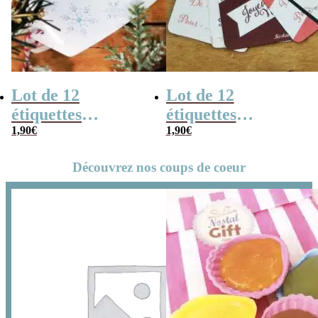
Lot de 12
Lot de 12
étiquettes
étiquettes
perforées à
1,90
€
perforées “de… /
1,90
€
imprimer pour
pour …” pour
Découvrez nos coups de coeur
emballage cadeau
emballage cadeau
à imprimer