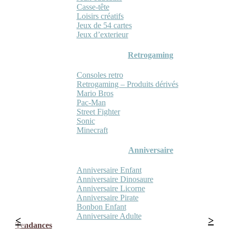
Casse-tête
Loisirs créatifs
Jeux de 54 cartes
Jeux d’exterieur
Retrogaming
Consoles retro
Retrogaming – Produits dérivés
Mario Bros
Pac-Man
Street Fighter
Sonic
Minecraft
Anniversaire
Anniversaire Enfant
Anniversaire Dinosaure
Anniversaire Licorne
Anniversaire Pirate
Bonbon Enfant
Anniversaire Adulte
Tendances