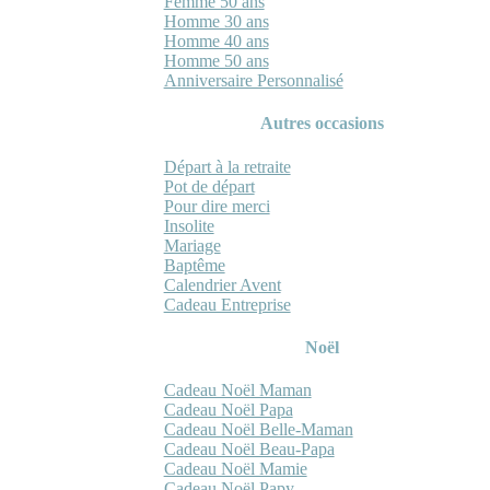
Femme 50 ans
Homme 30 ans
Homme 40 ans
Homme 50 ans
Anniversaire Personnalisé
Autres occasions
Départ à la retraite
Pot de départ
Pour dire merci
Insolite
Mariage
Baptême
Calendrier Avent
Cadeau Entreprise
Noël
Cadeau Noël Maman
Cadeau Noël Papa
Cadeau Noël Belle-Maman
Cadeau Noël Beau-Papa
Cadeau Noël Mamie
Cadeau Noël Papy