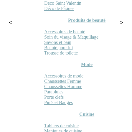
Deco Saint Valentin
Déco de Pâques
Produits de beauté
Accessoires de beauté
Soin du visage & Maquillage
Savons et bain
Beauté pour lui
Trousse de toilette
Mode
Accessoires de mode
Chaussettes Femme
Chaussettes Homme
Parapluies
Porte clefs
Pin’s et Badges
Cuisine
Tabliers de cuisine
Maniques de cuisine