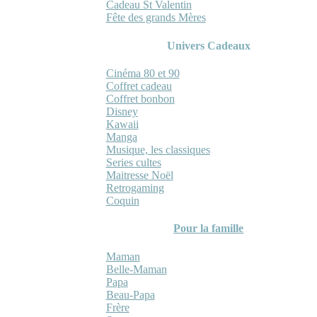
Cadeau St Valentin
Fête des grands Mères
Univers Cadeaux
Cinéma 80 et 90
Coffret cadeau
Coffret bonbon
Disney
Kawaii
Manga
Musique, les classiques
Series cultes
Maitresse Noël
Retrogaming
Coquin
Pour la famille
Maman
Belle-Maman
Papa
Beau-Papa
Frère