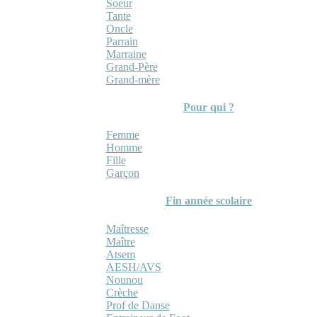
Soeur
Tante
Oncle
Parrain
Marraine
Grand-Père
Grand-mère
Pour qui ?
Femme
Homme
Fille
Garçon
Fin année scolaire
Maîtresse
Maître
Atsem
AESH/AVS
Nounou
Crèche
Prof de Danse