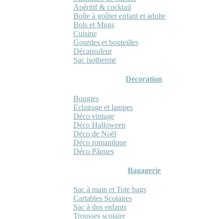
Apéritif & cocktail
Boîte à goûter enfant et adulte
Bols et Mugs
Cuisine
Gourdes et bouteilles
Décapsuleur
Sac isotherme
Décoration
Bougies
Eclairage et lampes
Déco vintage
Déco Halloween
Déco de Noël
Déco romantique
Déco Pâques
Bagagerie
Sac à main et Tote bags
Cartables Scolaires
Sac à dos enfants
Trousses scolaire