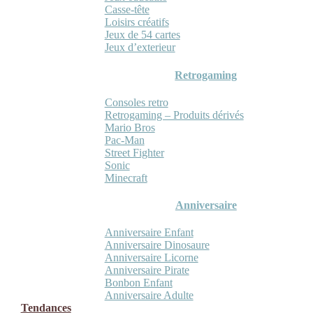
Casse-tête
Loisirs créatifs
Jeux de 54 cartes
Jeux d’exterieur
Retrogaming
Consoles retro
Retrogaming – Produits dérivés
Mario Bros
Pac-Man
Street Fighter
Sonic
Minecraft
Anniversaire
Anniversaire Enfant
Anniversaire Dinosaure
Anniversaire Licorne
Anniversaire Pirate
Bonbon Enfant
Anniversaire Adulte
Tendances