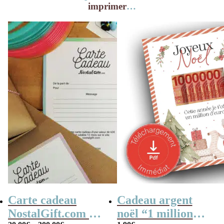
imprimer
…
Carte cadeau
Cadeau argent
NostalGift.com à
noël “1 million