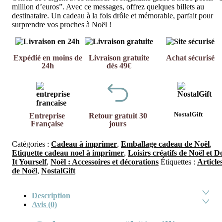
million d’euros”. Avec ce messages, offrez quelques billets au
destinataire. Un cadeau à la fois drôle et mémorable, parfait pour
surprendre vos proches à Noël !
Expédié en moins de
Livraison gratuite
Achat sécurisé
24h
dès 49€
NostalGift
Entreprise
Retour gratuit 30
Française
jours
Catégories :
Cadeau à imprimer
,
Emballage cadeau de Noël
,
Etiquette cadeau noel à imprimer
,
Loisirs créatifs de Noël et D
It Yourself
,
Noël : Accessoires et décorations
Étiquettes :
Article
de Noël
,
NostalGift
Description
Avis (0)