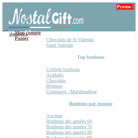
Aller
Aller
Promo !
à
au
la
contenu
navigation
Mon compte
Bonbons
Panier
Chocolats de St Valentin
Saint Valentin
Top bonbons
Coffrets bonbons
Acidulés
Chocolats
Réglisse
Guimauve / Marshmallow
Bonbons par époque
Anciens
Bonbons des années 60
Bonbons des années 70
Bonbons des années 80
Bonbons des années 90