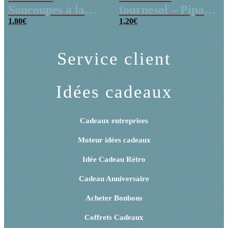
Soucoupes à la
tournesol – Pipas
poudre (x20)
1,80
€
x 3
1,20
€
Service client
Idées cadeaux
Cadeaux entreprises
Moteur idées cadeaux
Idée Cadeau Rétro
Cadeau Anniversaire
Acheter Bonbons
Coffrets Cadeaux