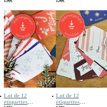
affiche message
1,90
€
personnalisables à
1,90
€
surprise pour
imprimer
billets à offrir – a
imprimer
Lot de 12
Lot de 12
étiquettes
étiquettes