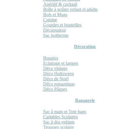
Apéritif & cocktail
Boîte à goûter enfant et adulte
Bols et Mugs
Cuisine
Gourdes et bouteilles
Décapsuleur
Sac isotherme
Décoration
Bougies
Eclairage et lampes
Déco vintage
Déco Halloween
Déco de Noël
Déco romantique
Déco Pâques
Bagagerie
Sac à main et Tote bags
Cartables Scolaires
Sac à dos enfants
Trousses scolaire