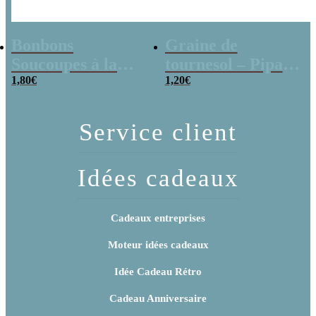
Bonbons
Graine de
Soucoupes à la
tournesol – Pipas
poudre (x20)
1,80
€
x 3
1,20
€
Service client
Idées cadeaux
Cadeaux entreprises
Moteur idées cadeaux
Idée Cadeau Rétro
Cadeau Anniversaire