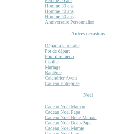
Femme 50 ans
Homme 30 ans
Homme 40 ans
Homme 50 ans
Anniversaire Personnalisé
Autres occasions
Départ à la retraite
Pot de départ
Pour dire merci
Insolite
Mariage
Baptême
Calendrier Avent
Cadeau Entreprise
Noël
Cadeau Noël Maman
Cadeau Noël Papa
Cadeau Noël Belle-Maman
Cadeau Noël Beau-Papa
Cadeau Noël Mamie
Cadeau Noël Papy