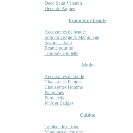
Deco Saint Valentin
Déco de Pâques
Produits de beauté
Accessoires de beauté
Soin du visage & Maquillage
Savons et bain
Beauté pour lui
Trousse de toilette
Mode
Accessoires de mode
Chaussettes Femme
Chaussettes Homme
Parapluies
Porte clefs
Pin’s et Badges
Cuisine
Tabliers de cuisine
Maniques de cuisine