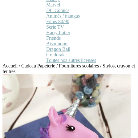
Marvel
DC Comics
Animés / mangas
Films 80/90
Serie TV
Harry Potter
Friends
Bisounours
Dragon Ball
Goldorak
Toutes nos autres licenses
Accueil
/
Cadeau Papeterie
/
Fournitures scolaires
/
Stylos, crayon et
feutres