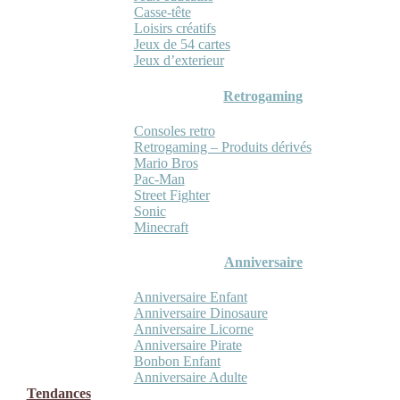
Casse-tête
Loisirs créatifs
Jeux de 54 cartes
Jeux d’exterieur
Retrogaming
Consoles retro
Retrogaming – Produits dérivés
Mario Bros
Pac-Man
Street Fighter
Sonic
Minecraft
Anniversaire
Anniversaire Enfant
Anniversaire Dinosaure
Anniversaire Licorne
Anniversaire Pirate
Bonbon Enfant
Anniversaire Adulte
Tendances