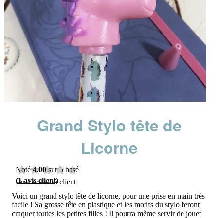
Grand Stylo tête de
Licorne
Noté
4.00
sur 5 basé
(
1
avis client)
sur
1
notation client
Voici un grand stylo tête de licorne, pour une prise en main très
facile ! Sa grosse tête en plastique et les motifs du stylo feront
craquer toutes les petites filles ! Il pourra même servir de jouet