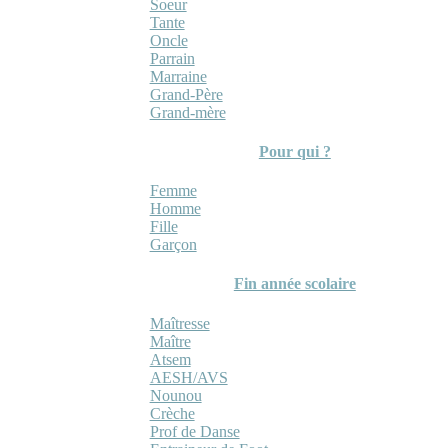
Soeur
Tante
Oncle
Parrain
Marraine
Grand-Père
Grand-mère
Pour qui ?
Femme
Homme
Fille
Garçon
Fin année scolaire
Maîtresse
Maître
Atsem
AESH/AVS
Nounou
Crèche
Prof de Danse