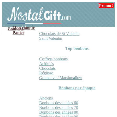
Aller
Aller
Promo !
à
au
la
contenu
navigation
Mon compte
Bonbons
Panier
Chocolats de St Valentin
Saint Valentin
Top bonbons
Coffrets bonbons
Acidulés
Chocolats
Réglisse
Guimauve / Marshmallow
Bonbons par époque
Anciens
Bonbons des années 60
Bonbons des années 70
Bonbons des années 80
Bonbons des années 90