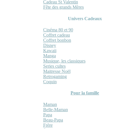
Cadeau St Valentin
Fête des grands Mères
Univers Cadeaux
Cinéma 80 et 90
Coffret cadeau
Coffret bonbon
Disney
Kawaii
Manga
Musique, les classiques
Series cultes
Maitresse Noël
Retrogaming
Coquin
Pour la famille
Maman
Belle-Maman
Papa
Beau-Papa
Frère