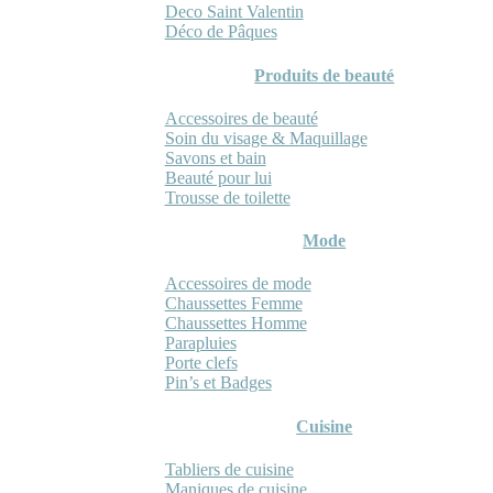
Deco Saint Valentin
Déco de Pâques
Produits de beauté
Accessoires de beauté
Soin du visage & Maquillage
Savons et bain
Beauté pour lui
Trousse de toilette
Mode
Accessoires de mode
Chaussettes Femme
Chaussettes Homme
Parapluies
Porte clefs
Pin’s et Badges
Cuisine
Tabliers de cuisine
Maniques de cuisine