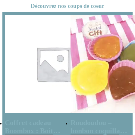
Découvrez nos coups de coeur
pour toi
Coffret cadeau
Roudoudou –
Boombox : Boîte
bonbon coquillage