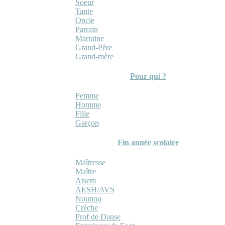
Soeur
Tante
Oncle
Parrain
Marraine
Grand-Père
Grand-mère
Pour qui ?
Femme
Homme
Fille
Garçon
Fin année scolaire
Maîtresse
Maître
Atsem
AESH/AVS
Nounou
Crèche
Prof de Danse