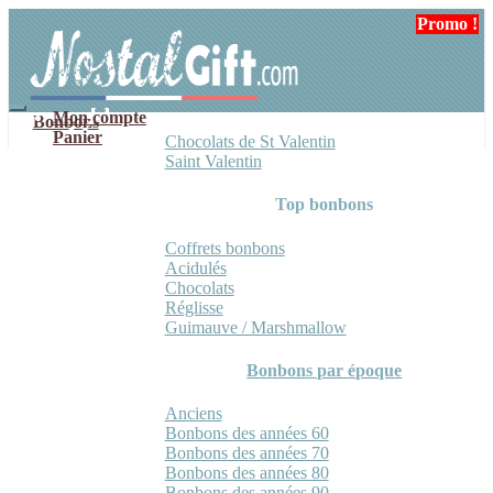
Aller
Aller
Promo !
à
au
la
contenu
navigation
Mon compte
Bonbons
Panier
Chocolats de St Valentin
Saint Valentin
Top bonbons
Coffrets bonbons
Acidulés
Chocolats
Réglisse
Guimauve / Marshmallow
Bonbons par époque
Anciens
Bonbons des années 60
Bonbons des années 70
Bonbons des années 80
Bonbons des années 90