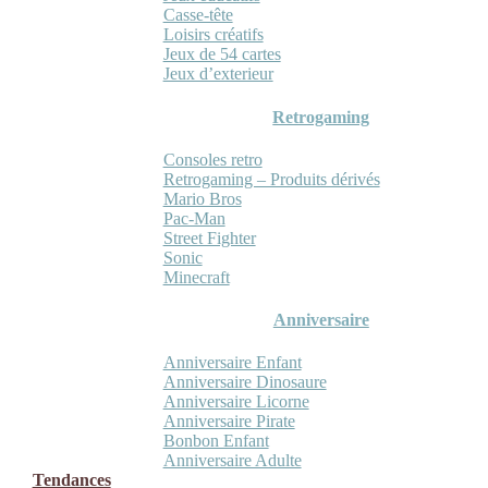
Casse-tête
Loisirs créatifs
Jeux de 54 cartes
Jeux d’exterieur
Retrogaming
Consoles retro
Retrogaming – Produits dérivés
Mario Bros
Pac-Man
Street Fighter
Sonic
Minecraft
Anniversaire
Anniversaire Enfant
Anniversaire Dinosaure
Anniversaire Licorne
Anniversaire Pirate
Bonbon Enfant
Anniversaire Adulte
Tendances