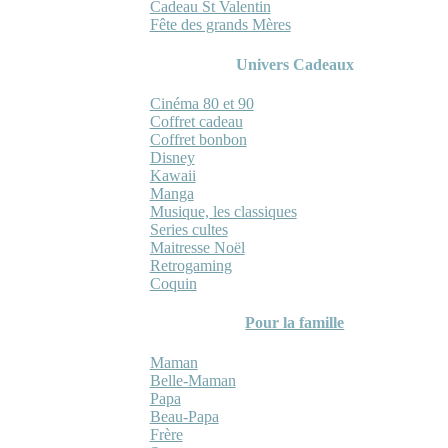
Cadeau St Valentin
Fête des grands Mères
Univers Cadeaux
Cinéma 80 et 90
Coffret cadeau
Coffret bonbon
Disney
Kawaii
Manga
Musique, les classiques
Series cultes
Maitresse Noël
Retrogaming
Coquin
Pour la famille
Maman
Belle-Maman
Papa
Beau-Papa
Frère