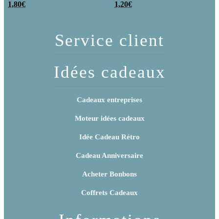
poudre (x20)
1,80
€
x 3
1,20
€
Service client
Idées cadeaux
Cadeaux entreprises
Moteur idées cadeaux
Idée Cadeau Rétro
Cadeau Anniversaire
Acheter Bonbons
Coffrets Cadeaux