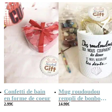
Confetti de bain
Mug roudoudou
en forme de coeur
rempli de bonbons
2,99
€
rétro
14,90
€