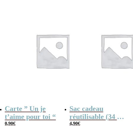
Carte ” Un je
Sac cadeau
t’aime pour toi “
réutilisable (34 x
0,90
€
42 cm) et sa carte
4,90
€
– Un je t’aime