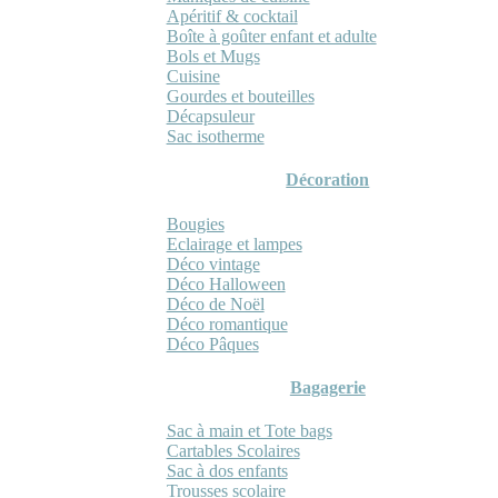
Apéritif & cocktail
Boîte à goûter enfant et adulte
Bols et Mugs
Cuisine
Gourdes et bouteilles
Décapsuleur
Sac isotherme
Décoration
Bougies
Eclairage et lampes
Déco vintage
Déco Halloween
Déco de Noël
Déco romantique
Déco Pâques
Bagagerie
Sac à main et Tote bags
Cartables Scolaires
Sac à dos enfants
Trousses scolaire