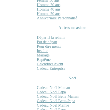
Femme 50 ans
Homme 30 ans
Homme 40 ans
Homme 50 ans
Anniversaire Personnalisé
Autres occasions
Départ à la retraite
Pot de départ
Pour dire merci
Insolite
Mariage
Baptême
Calendrier Avent
Cadeau Entreprise
Noël
Cadeau Noël Maman
Cadeau Noël Papa
Cadeau Noël Belle-Maman
Cadeau Noël Beau-Papa
Cadeau Noël Mamie
Cadeau Noël Papy