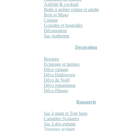
Apéritif & cocktail
Boîte à goûter enfant et adulte
Bols et Mugs
Cuisine
Gourdes et bouteilles
Décapsuleur
Sac isotherme
Décoration
Bougies
Eclairage et lampes
Déco vintage
Déco Halloween
Déco de Noël
Déco romantique
Déco Pâques
Bagagerie
Sac à main et Tote bags
Cartables Scolaires
Sac à dos enfants
Trousses scolaire