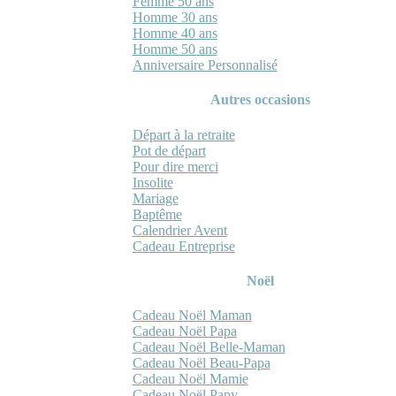
Femme 50 ans
Homme 30 ans
Homme 40 ans
Homme 50 ans
Anniversaire Personnalisé
Autres occasions
Départ à la retraite
Pot de départ
Pour dire merci
Insolite
Mariage
Baptême
Calendrier Avent
Cadeau Entreprise
Noël
Cadeau Noël Maman
Cadeau Noël Papa
Cadeau Noël Belle-Maman
Cadeau Noël Beau-Papa
Cadeau Noël Mamie
Cadeau Noël Papy