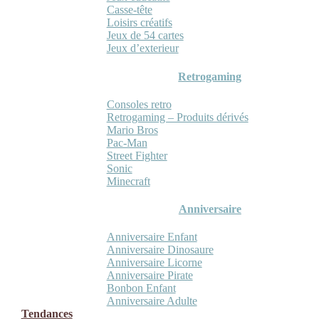
Casse-tête
Loisirs créatifs
Jeux de 54 cartes
Jeux d’exterieur
Retrogaming
Consoles retro
Retrogaming – Produits dérivés
Mario Bros
Pac-Man
Street Fighter
Sonic
Minecraft
Anniversaire
Anniversaire Enfant
Anniversaire Dinosaure
Anniversaire Licorne
Anniversaire Pirate
Bonbon Enfant
Anniversaire Adulte
Tendances