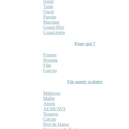
Soeur
Tante
Oncle
Parrain
Marraine
Grand-Père
Grand-mère
Pour qui ?
Femme
Homme
Fille
Garçon
Fin année scolaire
Maîtresse
Maître
Atsem
AESH/AVS
Nounou
Crèche
Prof de Danse