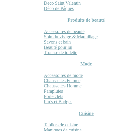
Deco Saint Valentin
Déco de Pâques
Produits de beauté
Accessoires de beauté
Soin du visage & Maquillage
Savons et bain
Beauté pour lui
Trousse de toilette
Mode
Accessoires de mode
Chaussettes Femme
Chaussettes Homme
Parapluies
Porte clefs
Pin’s et Badges
Cuisine
Tabliers de cuisine
Maniques de cuisine