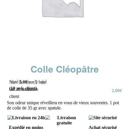
Colle Cléopâtre
Noté
5.00
sur 5 basé
(
10
avis client)
sur
10
notations
2,00
€
client
Son odeur unique réveillera en vous de vieux souvenirs. 1 pot
de colle de 35 gr avec spatule.
Expédié en moins
Achat sécurisé