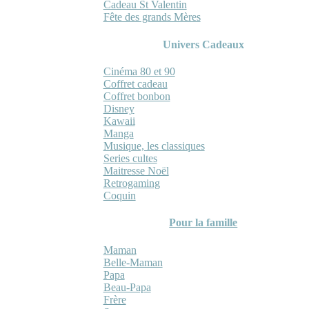
Cadeau St Valentin
Fête des grands Mères
Univers Cadeaux
Cinéma 80 et 90
Coffret cadeau
Coffret bonbon
Disney
Kawaii
Manga
Musique, les classiques
Series cultes
Maitresse Noël
Retrogaming
Coquin
Pour la famille
Maman
Belle-Maman
Papa
Beau-Papa
Frère