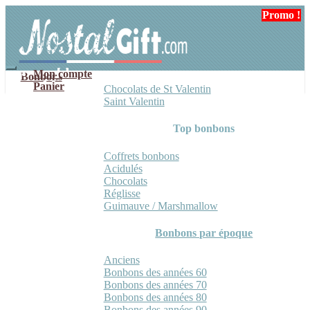
Aller
Aller
Promo !
à
au
la
contenu
navigation
Mon compte
Bonbons
Panier
Chocolats de St Valentin
Saint Valentin
Top bonbons
Coffrets bonbons
Acidulés
Chocolats
Réglisse
Guimauve / Marshmallow
Bonbons par époque
Anciens
Bonbons des années 60
Bonbons des années 70
Bonbons des années 80
Bonbons des années 90