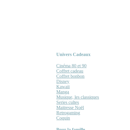
Univers Cadeaux
Cinéma 80 et 90
Coffret cadeau
Coffret bonbon
Disney
Kawaii
Manga
Musique, les classiques
Series cultes
Maitresse Noël
Retrogaming
Coquin
Pour la famille