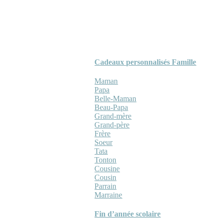
Cadeaux personnalisés Famille
Maman
Papa
Belle-Maman
Beau-Papa
Grand-mère
Grand-père
Frère
Soeur
Tata
Tonton
Cousine
Cousin
Parrain
Marraine
Fin d’année scolaire