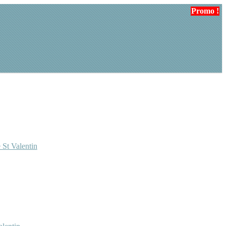
Promo !
Promo !
 St Valentin