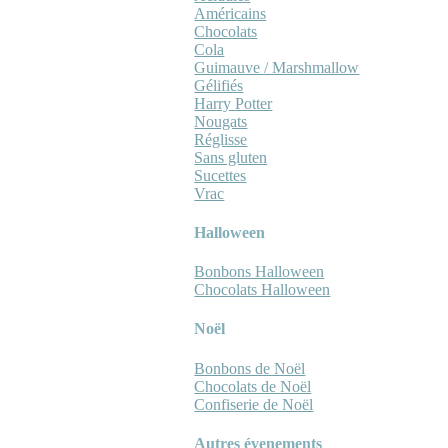
Américains
Chocolats
Cola
Guimauve / Marshmallow
Gélifiés
Harry Potter
Nougats
Réglisse
Sans gluten
Sucettes
Vrac
Halloween
Bonbons Halloween
Chocolats Halloween
Noël
Bonbons de Noël
Chocolats de Noël
Confiserie de Noël
Autres évenements