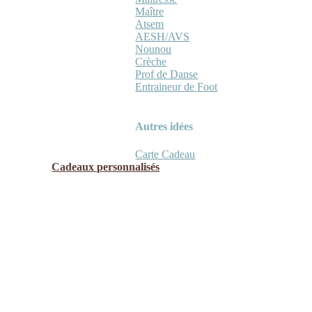
Maître
Atsem
AESH/AVS
Nounou
Crèche
Prof de Danse
Entraineur de Foot
Autres idées
Carte Cadeau
Cadeaux personnalisés