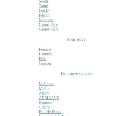
Soeur
Tante
Oncle
Parrain
Marraine
Grand-Père
Grand-mère
Pour qui ?
Femme
Homme
Fille
Garçon
Fin année scolaire
Maîtresse
Maître
Atsem
AESH/AVS
Nounou
Crèche
Prof de Danse