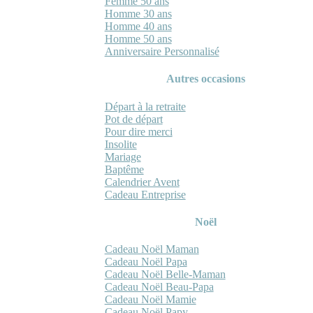
Femme 50 ans
Homme 30 ans
Homme 40 ans
Homme 50 ans
Anniversaire Personnalisé
Autres occasions
Départ à la retraite
Pot de départ
Pour dire merci
Insolite
Mariage
Baptême
Calendrier Avent
Cadeau Entreprise
Noël
Cadeau Noël Maman
Cadeau Noël Papa
Cadeau Noël Belle-Maman
Cadeau Noël Beau-Papa
Cadeau Noël Mamie
Cadeau Noël Papy