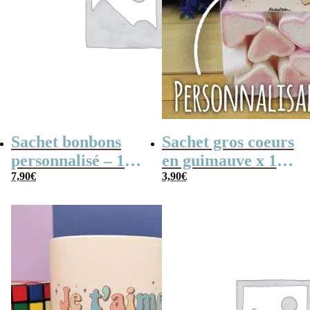
Sachet bonbons
Sachet gros coeurs
personnalisé – 15
en guimauve x 15
nougats tendres –
7,90
€
– “Je t’aime
3,90
€
“Pour la meilleure
Maman” –
des mamans”
personnalisable