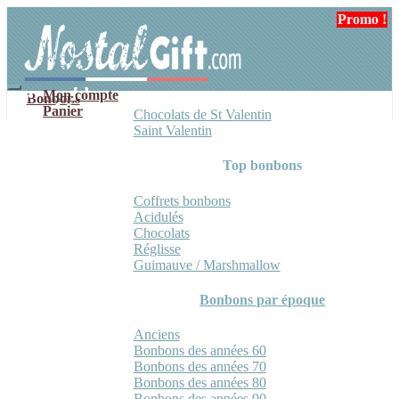
Aller
Aller
Promo !
à
au
la
contenu
navigation
Mon compte
Bonbons
Panier
Chocolats de St Valentin
Saint Valentin
Top bonbons
Coffrets bonbons
Acidulés
Chocolats
Réglisse
Guimauve / Marshmallow
Bonbons par époque
Anciens
Bonbons des années 60
Bonbons des années 70
Bonbons des années 80
Bonbons des années 90