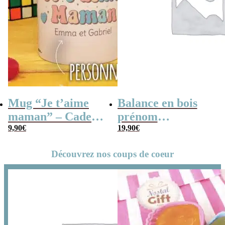
Mug “Je t’aime
Balance en bois
maman” – Cadeau
prénom
personnalisable
9,90
€
personnalisable –
19,90
€
“La plus
Découvrez nos coups de coeur
merveilleuse des
mamans”