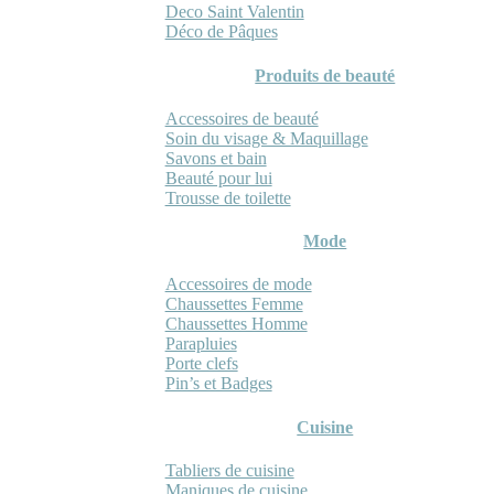
Deco Saint Valentin
Déco de Pâques
Produits de beauté
Accessoires de beauté
Soin du visage & Maquillage
Savons et bain
Beauté pour lui
Trousse de toilette
Mode
Accessoires de mode
Chaussettes Femme
Chaussettes Homme
Parapluies
Porte clefs
Pin’s et Badges
Cuisine
Tabliers de cuisine
Maniques de cuisine