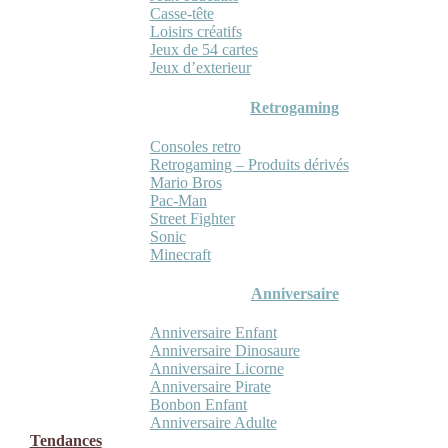
Casse-tête
Loisirs créatifs
Jeux de 54 cartes
Jeux d’exterieur
Retrogaming
Consoles retro
Retrogaming – Produits dérivés
Mario Bros
Pac-Man
Street Fighter
Sonic
Minecraft
Anniversaire
Anniversaire Enfant
Anniversaire Dinosaure
Anniversaire Licorne
Anniversaire Pirate
Bonbon Enfant
Anniversaire Adulte
Tendances