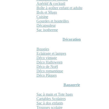
Apéritif & cocktail
Boîte à goûter enfant et adulte
Bols et Mugs
Cuisine
Gourdes et bouteilles
Décapsuleur
Sac isotherme
Décoration
Bougies
Eclairage et lampes
Déco vintage
Déco Halloween
Déco de Noël
Déco romantique
Déco Pâques
Bagagerie
Sac à main et Tote bags
Cartables Scolaires
Sac à dos enfants
Trousses scolaire