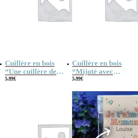
Cuillère en bois
Cuillère en bois
“Une cuillère de
“Mijoté avec
petits bisous”
5,99
€
amour”
5,99
€
personnalisable –
personnalisable –
30 cm
30 cm