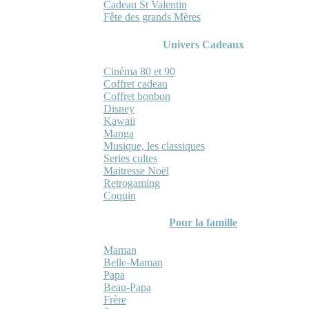
Cadeau St Valentin
Fête des grands Mères
Univers Cadeaux
Cinéma 80 et 90
Coffret cadeau
Coffret bonbon
Disney
Kawaii
Manga
Musique, les classiques
Series cultes
Maitresse Noël
Retrogaming
Coquin
Pour la famille
Maman
Belle-Maman
Papa
Beau-Papa
Frère