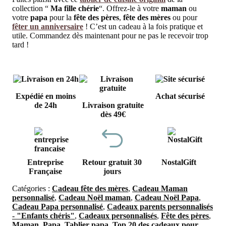
collection “
Ma fille chérie
“. Offrez-le à votre
maman
ou
votre
papa
pour la
fête des pères
,
fête des mères
ou pour
fêter un anniversaire
! C’est un cadeau à la fois pratique et
utile. Commandez dès maintenant pour ne pas le recevoir trop
tard !
Expédié en moins
Achat sécurisé
de 24h
Livraison gratuite
dès 49€
Entreprise
Retour gratuit 30
NostalGift
Française
jours
Catégories :
Cadeau fête des mères
,
Cadeau Maman
personnalisé
,
Cadeau Noël maman
,
Cadeau Noël Papa
,
Cadeau Papa personnalisé
,
Cadeaux parents personnalisés
- "Enfants chéris"
,
Cadeaux personnalisés
,
Fête des pères
,
Maman
,
Papa
,
Tablier papa
,
Top 20 des cadeaux pour