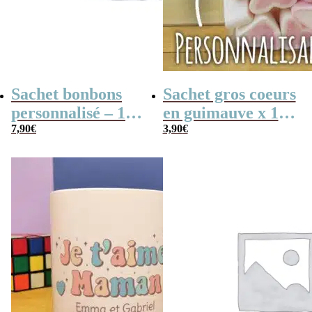
Sachet bonbons
Sachet gros coeurs
personnalisé – 15
en guimauve x 15
nougats tendres –
7,90
€
– “Je t’aime
3,90
€
“Pour la meilleure
Maman” –
des mamans”
personnalisable