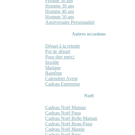
Femme 50 ans
Homme 30 ans
Homme 40 ans
Homme 50 ans
Anniversaire Personnalisé
Autres occasions
Départ à la retraite
Pot de départ
Pour dire merci
Insolite
Mariage
Baptême
Calendrier Avent
Cadeau Entreprise
Noël
Cadeau Noël Maman
Cadeau Noël Papa
Cadeau Noël Belle-Maman
Cadeau Noël Beau-Papa
Cadeau Noël Mamie
Cadeau Noël Papy