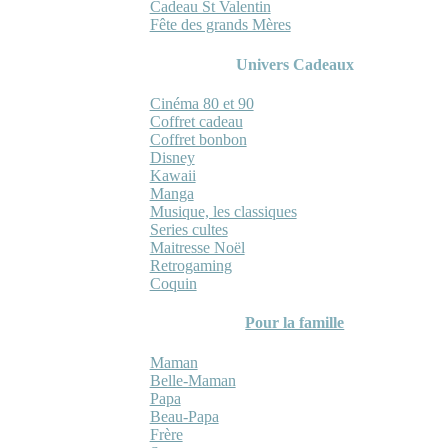
Cadeau St Valentin
Fête des grands Mères
Univers Cadeaux
Cinéma 80 et 90
Coffret cadeau
Coffret bonbon
Disney
Kawaii
Manga
Musique, les classiques
Series cultes
Maitresse Noël
Retrogaming
Coquin
Pour la famille
Maman
Belle-Maman
Papa
Beau-Papa
Frère