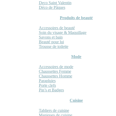
Deco Saint Valentin
Déco de Pâques
Produits de beauté
Accessoires de beauté
Soin du visage & Maquillage
Savons et bain
Beauté pour lui
Trousse de toilette
Mode
Accessoires de mode
Chaussettes Femme
Chaussettes Homme
Parapluies
Porte clefs
Pin’s et Badges
Cuisine
Tabliers de cuisine
Maniques de cuisine