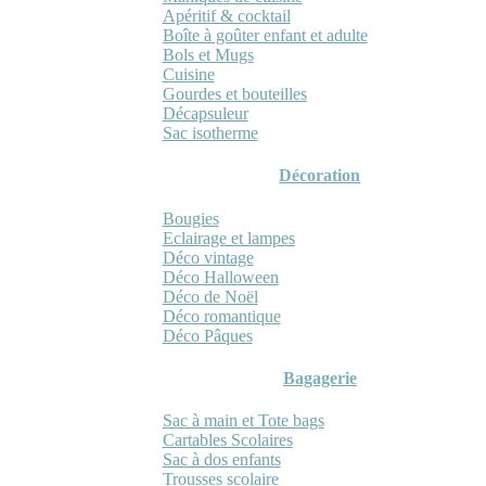
Apéritif & cocktail
Boîte à goûter enfant et adulte
Bols et Mugs
Cuisine
Gourdes et bouteilles
Décapsuleur
Sac isotherme
Décoration
Bougies
Eclairage et lampes
Déco vintage
Déco Halloween
Déco de Noël
Déco romantique
Déco Pâques
Bagagerie
Sac à main et Tote bags
Cartables Scolaires
Sac à dos enfants
Trousses scolaire