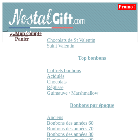
Aller
Aller
Promo !
à
au
la
contenu
navigation
Mon compte
Bonbons
Panier
Chocolats de St Valentin
Saint Valentin
Top bonbons
Coffrets bonbons
Acidulés
Chocolats
Réglisse
Guimauve / Marshmallow
Bonbons par époque
Anciens
Bonbons des années 60
Bonbons des années 70
Bonbons des années 80
Bonbons des années 90