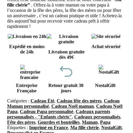
fille chérie”
. Offrez-la à votre maman ou votre papa à
l’occasion de la fête des pères, la fête des mères ou pour fêter
un anniversaire , c’est un cadeau pratique et utile ! Achetez-la
dès aujourd’hui pour recevoir votre cadeau prêt à offrir
rapidement !
Expédié en moins
Achat sécurisé
de 24h
Livraison gratuite
dès 49€
Entreprise
Retour gratuit 30
NostalGift
Française
jours
Catégories :
Cadeau Été
,
Cadeau fête des mères
,
Cadeau
Maman personnalisé
,
Cadeau Noël maman
,
Cadeau Noël
Papa
,
Cadeau Papa personnalisé
,
Cadeaux parents
personnalisés - "Enfants chéris"
,
Cadeaux personnalisés
,
Fête des pères
,
Gourdes et bouteilles
,
Maman
,
Papa
Étiquettes :
Imprimé en France
,
Ma fille chérie
,
NostalGift
,
Personnalisé en France