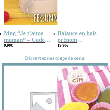
Mug “Je t’aime
Balance en bois
maman” – Cadeau
prénom
personnalisable
9,90
€
personnalisable –
19,90
€
“La plus
Découvrez nos coups de coeur
merveilleuse des
mamans”