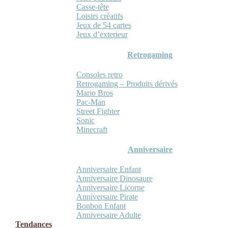
Casse-tête
Loisirs créatifs
Jeux de 54 cartes
Jeux d’exterieur
Retrogaming
Consoles retro
Retrogaming – Produits dérivés
Mario Bros
Pac-Man
Street Fighter
Sonic
Minecraft
Anniversaire
Anniversaire Enfant
Anniversaire Dinosaure
Anniversaire Licorne
Anniversaire Pirate
Bonbon Enfant
Anniversaire Adulte
Tendances