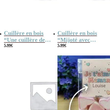
Cuillère en bois
Cuillère en bois
“Une cuillère de
“Mijoté avec
petits bisous”
5,99
€
amour”
5,99
€
personnalisable –
personnalisable –
30 cm
30 cm