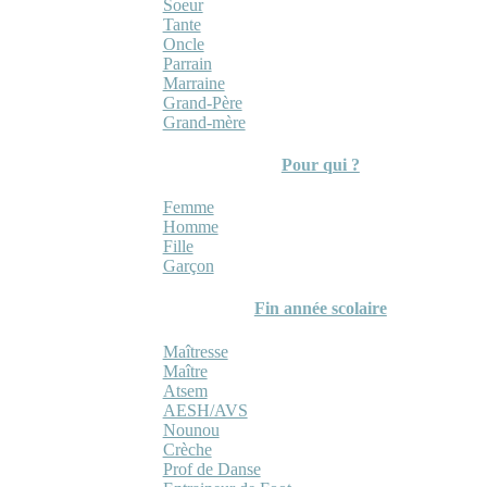
Soeur
Tante
Oncle
Parrain
Marraine
Grand-Père
Grand-mère
Pour qui ?
Femme
Homme
Fille
Garçon
Fin année scolaire
Maîtresse
Maître
Atsem
AESH/AVS
Nounou
Crèche
Prof de Danse