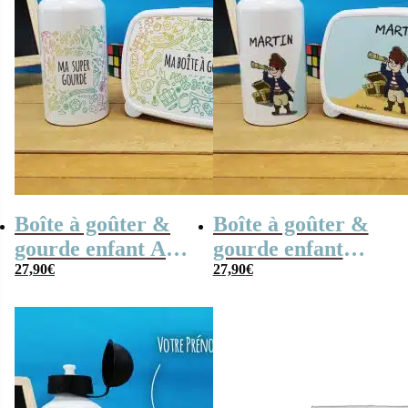
Boîte à goûter &
Boîte à goûter &
gourde enfant Arc
gourde enfant
en ciel
27,90
€
personnalisées
27,90
€
Pirate