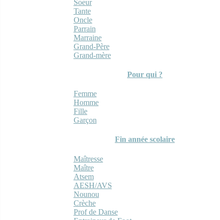
Soeur
Tante
Oncle
Parrain
Marraine
Grand-Père
Grand-mère
Pour qui ?
Femme
Homme
Fille
Garçon
Fin année scolaire
Maîtresse
Maître
Atsem
AESH/AVS
Nounou
Crèche
Prof de Danse