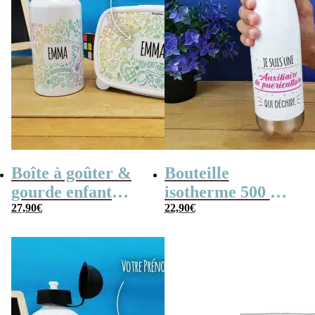
Boîte à goûter &
Bouteille
gourde enfant
isotherme 500 ml
personnalisées –
27,90
€
“Je suis une
22,90
€
Arc en ciel : fille
auxiliaire de
ou garçon
puériculture qui
déchire”- cadeau
crèche