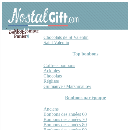
Aller
Aller
à
au
la
contenu
navigation
Mon compte
Bonbons
Panier
0
Chocolats de St Valentin
Saint Valentin
Top bonbons
Coffrets bonbons
Acidulés
Chocolats
Réglisse
Guimauve / Marshmallow
Bonbons par époque
Anciens
Bonbons des années 60
Bonbons des années 70
Bonbons des années 80
Bonbons des années 90