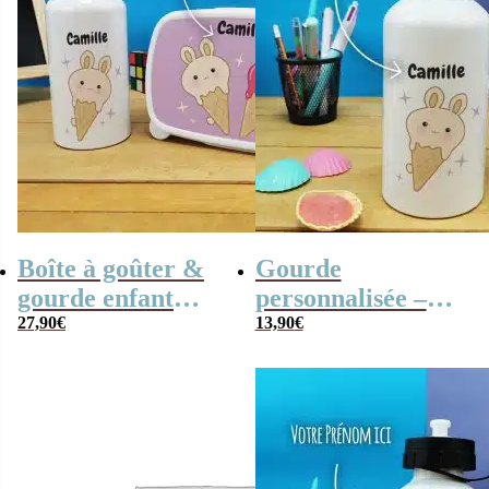
Boîte à goûter &
Gourde
gourde enfant
personnalisée –
personnalisées
27,90
€
Glaces Kawaii –
13,90
€
Glaces Kawaii
cadeau rentrée
scolaire pour fille