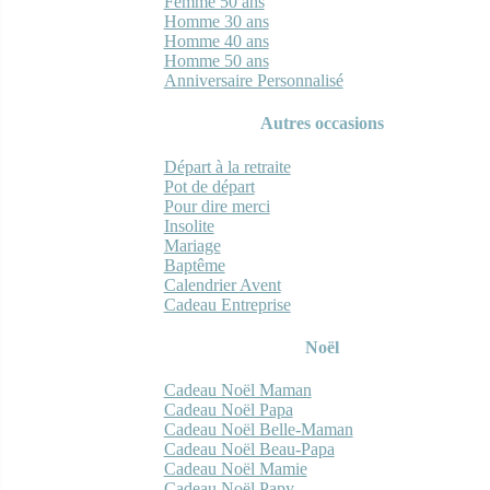
Femme 50 ans
Homme 30 ans
Homme 40 ans
Homme 50 ans
Anniversaire Personnalisé
Autres occasions
Départ à la retraite
Pot de départ
Pour dire merci
Insolite
Mariage
Baptême
Calendrier Avent
Cadeau Entreprise
Noël
Cadeau Noël Maman
Cadeau Noël Papa
Cadeau Noël Belle-Maman
Cadeau Noël Beau-Papa
Cadeau Noël Mamie
Cadeau Noël Papy