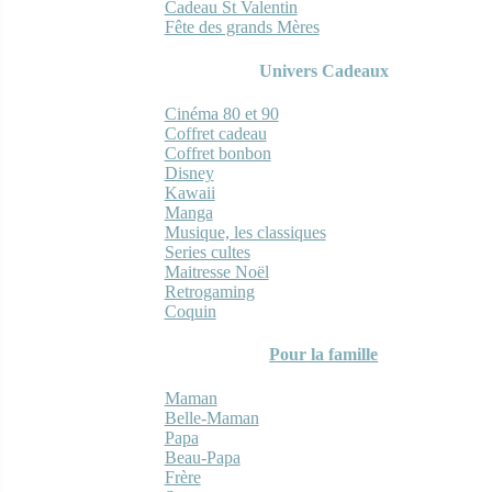
Cadeau St Valentin
Fête des grands Mères
Univers Cadeaux
Cinéma 80 et 90
Coffret cadeau
Coffret bonbon
Disney
Kawaii
Manga
Musique, les classiques
Series cultes
Maitresse Noël
Retrogaming
Coquin
Pour la famille
Maman
Belle-Maman
Papa
Beau-Papa
Frère