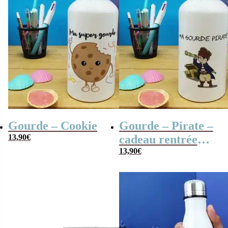
Gourde – Cookie
Gourde – Pirate –
13,90
€
cadeau rentrée
scolaire pour
13,90
€
garçon