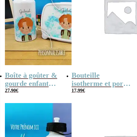
Boîte à goûter &
Bouteille
gourde enfant
isotherme et porte
personnalisées
27,90
€
clé – Mme
17,99
€
Petit écolier
Princesse –
Monsieur
Madame