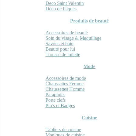
Deco Saint Valentin
Déco de Pâques
Produits de beauté
Accessoires de beauté
Soin du visage & Maquillage
Savons et bain
Beauté pour lui
Trousse de toilette
Mode
Accessoires de mode
Chaussettes Femme
Chaussettes Homme
Parapluies
Porte clefs
Pin’s et Badges
Cuisine
Tabliers de cuisine
Maniques de cuisine