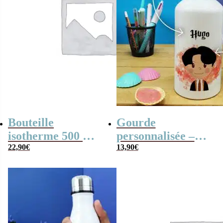
Bouteille
Gourde
isotherme 500 ml
personnalisée –
Bisounours – “Les
22,90
€
Petit sorcier
13,90
€
Bisounours” –
Multicolore