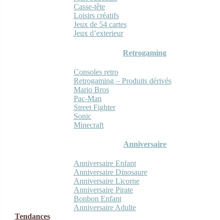
Casse-tête
Loisirs créatifs
Jeux de 54 cartes
Jeux d’exterieur
Retrogaming
Consoles retro
Retrogaming – Produits dérivés
Mario Bros
Pac-Man
Street Fighter
Sonic
Minecraft
Anniversaire
Anniversaire Enfant
Anniversaire Dinosaure
Anniversaire Licorne
Anniversaire Pirate
Bonbon Enfant
Anniversaire Adulte
Tendances