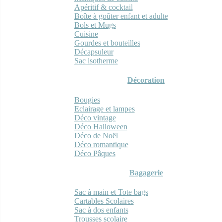
Apéritif & cocktail
Boîte à goûter enfant et adulte
Bols et Mugs
Cuisine
Gourdes et bouteilles
Décapsuleur
Sac isotherme
Décoration
Bougies
Eclairage et lampes
Déco vintage
Déco Halloween
Déco de Noël
Déco romantique
Déco Pâques
Bagagerie
Sac à main et Tote bags
Cartables Scolaires
Sac à dos enfants
Trousses scolaire