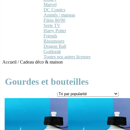
Marvel
DC Comics
Animés / mangas
Films 80/90
Serie TV
Harry Potter
Friends
Bisounours
Dragon Ball
Goldorak
Toutes nos autres licenses
Accueil
/
Cadeau déco & maison
Gourdes et bouteilles