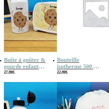
Boîte à goûter &
Bouteille
gourde enfant
isotherme 500 ml
personnalisées
27,90
€
“La meilleure
22,90
€
Cookie
mamie du monde”
personnalisable