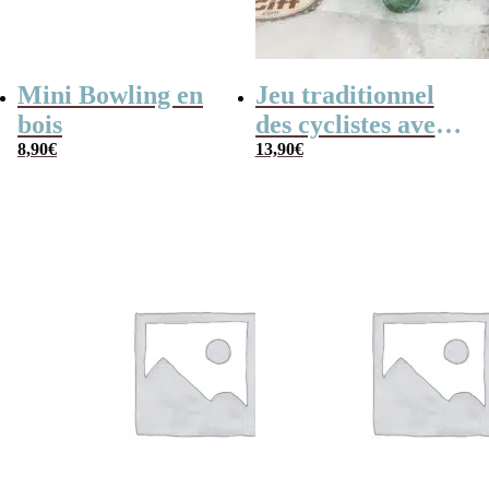
Mini Bowling en
Jeu traditionnel
bois
des cyclistes avec
8,90
€
billes – billes et
13,90
€
vélo