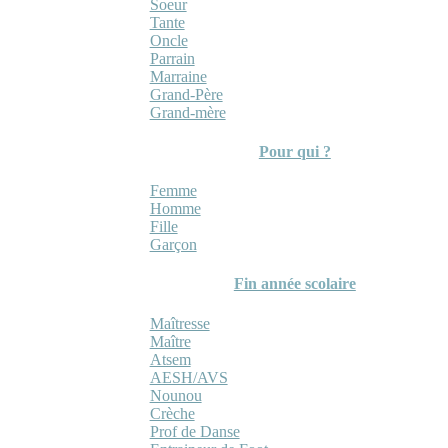
Soeur
Tante
Oncle
Parrain
Marraine
Grand-Père
Grand-mère
Pour qui ?
Femme
Homme
Fille
Garçon
Fin année scolaire
Maîtresse
Maître
Atsem
AESH/AVS
Nounou
Crèche
Prof de Danse