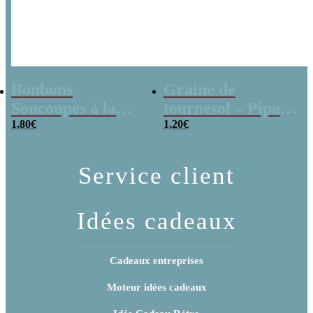
Bonbons
Graine de
Soucoupes à la
tournesol – Pipas
poudre (x20)
1,80
€
x 3
1,20
€
Service client
Idées cadeaux
Cadeaux entreprises
Moteur idées cadeaux