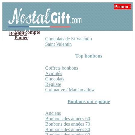
Aller
Aller
Promo !
Promo !
à
au
la
contenu
navigation
Mon compte
Bonbons
Panier
Chocolats de St Valentin
Saint Valentin
Top bonbons
Coffrets bonbons
Acidulés
Chocolats
Réglisse
Guimauve / Marshmallow
Bonbons par époque
Anciens
Bonbons des années 60
Bonbons des années 70
Bonbons des années 80
Bonbons des années 90