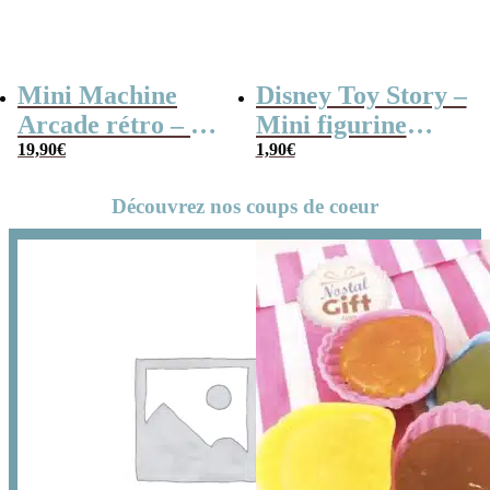
Mini Machine
Disney Toy Story –
Arcade rétro – 26
Mini figurine
jeux et 99 niveaux
19,90
€
mystère série B
1,90
€
Découvrez nos coups de coeur