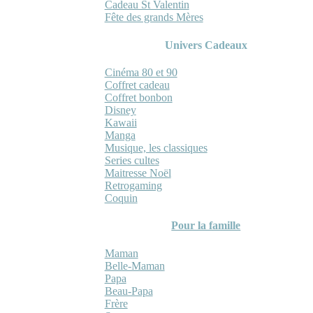
Cadeau St Valentin
Fête des grands Mères
Univers Cadeaux
Cinéma 80 et 90
Coffret cadeau
Coffret bonbon
Disney
Kawaii
Manga
Musique, les classiques
Series cultes
Maitresse Noël
Retrogaming
Coquin
Pour la famille
Maman
Belle-Maman
Papa
Beau-Papa
Frère