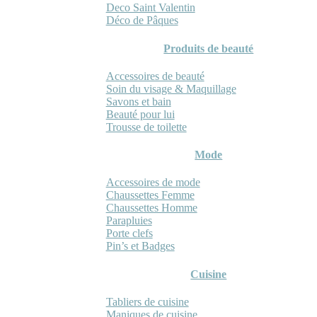
Deco Saint Valentin
Déco de Pâques
Produits de beauté
Accessoires de beauté
Soin du visage & Maquillage
Savons et bain
Beauté pour lui
Trousse de toilette
Mode
Accessoires de mode
Chaussettes Femme
Chaussettes Homme
Parapluies
Porte clefs
Pin’s et Badges
Cuisine
Tabliers de cuisine
Maniques de cuisine