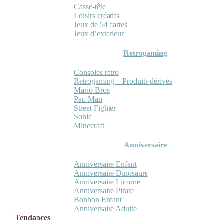
Casse-tête
Loisirs créatifs
Jeux de 54 cartes
Jeux d’exterieur
Retrogaming
Consoles retro
Retrogaming – Produits dérivés
Mario Bros
Pac-Man
Street Fighter
Sonic
Minecraft
Anniversaire
Anniversaire Enfant
Anniversaire Dinosaure
Anniversaire Licorne
Anniversaire Pirate
Bonbon Enfant
Anniversaire Adulte
Tendances