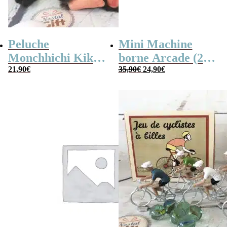
Peluche
Mini Machine
Monchhichi Kiki
borne Arcade (240
Le
Le
l’original (20 cm)
21,90
€
jeux)
35,90
€
24,90
€
prix
prix
initial
actuel
était :
est :
35,90€.
24,90€.