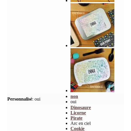
non
Personnalisé
:
oui
oui
Dinosaure
Licorne
Pirate
Arc en ciel
Cookie