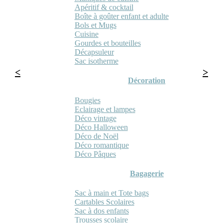
Apéritif & cocktail
Boîte à goûter enfant et adulte
Bols et Mugs
Cuisine
Gourdes et bouteilles
Décapsuleur
Sac isotherme
Décoration
Bougies
Eclairage et lampes
Déco vintage
Déco Halloween
Déco de Noël
Déco romantique
Déco Pâques
Bagagerie
Sac à main et Tote bags
Cartables Scolaires
Sac à dos enfants
Trousses scolaire