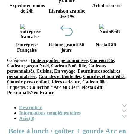
Expédié en moins
Achat sécurisé
de 24h
Livraison gratuite
dès 49€
Entreprise
Retour gratuit 30
NostalGift
Française
jours
Catégories :
Boite a goûter personnalisée
,
Cadeau Été
,
Cadeau garçon Noël
,
Cadeau Noël fille
,
Cadeaux
personnalisés
,
Cuisine
,
En voyage
,
Fournitures scolaires
personnalisées
,
Gourdes et bouteilles
,
Gourdes et bouteilles
,
Gourde perso enfant
,
Idées cadeaux
,
Cadeau fille
,
Étiquettes :
Collection "Arc en Ciel"
,
NostalGift
,
Personnalisé en France
Description
Informations complémentaires
Avis (0)
Boite à lunch / goûter + gourde Arc en