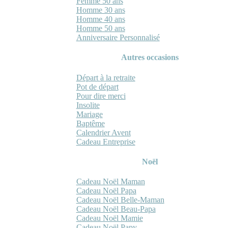
Femme 50 ans
Homme 30 ans
Homme 40 ans
Homme 50 ans
Anniversaire Personnalisé
Autres occasions
Départ à la retraite
Pot de départ
Pour dire merci
Insolite
Mariage
Baptême
Calendrier Avent
Cadeau Entreprise
Noël
Cadeau Noël Maman
Cadeau Noël Papa
Cadeau Noël Belle-Maman
Cadeau Noël Beau-Papa
Cadeau Noël Mamie
Cadeau Noël Papy