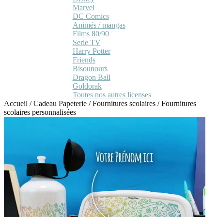
Marvel
DC Comics
Animés / mangas
Films 80/90
Serie TV
Harry Potter
Friends
Bisounours
Dragon Ball
Goldorak
Toutes nos autres licenses
Accueil
/
Cadeau Papeterie
/
Fournitures scolaires
/
Fournitures
scolaires personnalisées