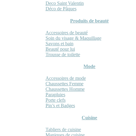
Deco Saint Valentin
Déco de Pâques
Produits de beauté
Accessoires de beauté
Soin du visage & Maquillage
Savons et bain
Beauté pour lui
Trousse de toilette
Mode
Accessoires de mode
Chaussettes Femme
Chaussettes Homme
Parapluies
Porte clefs
Pin’s et Badges
Cuisine
Tabliers de cuisine
Maniques de cuisine