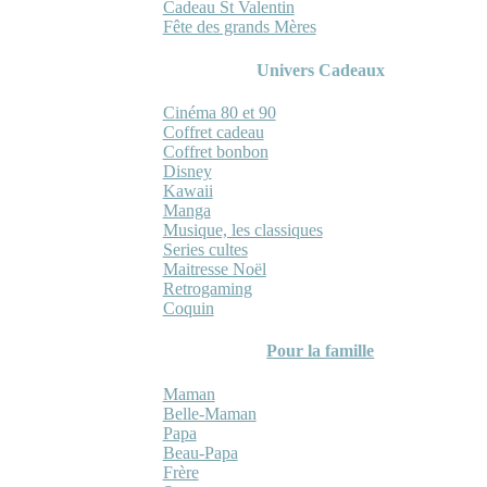
Cadeau St Valentin
Fête des grands Mères
Univers Cadeaux
Cinéma 80 et 90
Coffret cadeau
Coffret bonbon
Disney
Kawaii
Manga
Musique, les classiques
Series cultes
Maitresse Noël
Retrogaming
Coquin
Pour la famille
Maman
Belle-Maman
Papa
Beau-Papa
Frère