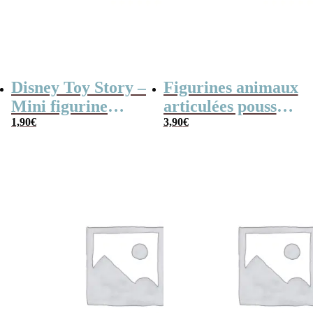
Disney Toy Story –
Figurines animaux
Mini figurine
articulées poussoir
mystère série B
1,90
€
en bois –
3,90
€
Eléphant, lion,
zèbre, renard,
girafe et crocodile