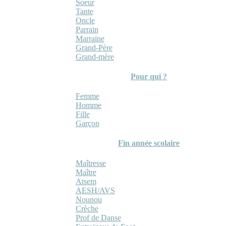
Soeur
Tante
Oncle
Parrain
Marraine
Grand-Père
Grand-mère
Pour qui ?
Femme
Homme
Fille
Garçon
Fin année scolaire
Maîtresse
Maître
Atsem
AESH/AVS
Nounou
Crèche
Prof de Danse