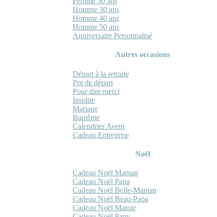
Femme 50 ans
Homme 30 ans
Homme 40 ans
Homme 50 ans
Anniversaire Personnalisé
Autres occasions
Départ à la retraite
Pot de départ
Pour dire merci
Insolite
Mariage
Baptême
Calendrier Avent
Cadeau Entreprise
Noël
Cadeau Noël Maman
Cadeau Noël Papa
Cadeau Noël Belle-Maman
Cadeau Noël Beau-Papa
Cadeau Noël Mamie
Cadeau Noël Papy