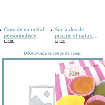
Gourde en métal
Sac à dos de
personnalisée
piscine et natation
garçon- Petit
13,90
€
personnalisé avec
12,90
€
écolier
cordon – Fille et
Découvrez nos coups de coeur
garçon