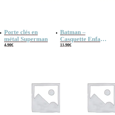
Porte clés en
Batman –
métal Superman
Casquette Enfant
4,90
€
Baseball Noir –
11,90
€
Visière imprimée