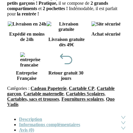
petits garçons ! Pratique,
il se compose de
2 grands
compartiments
et
2 pochettes !
Indémodable, il est parfait
pour
la rentrée !
Expédié en moins
Achat sécurisé
de 24h
Livraison gratuite
dès 49€
Entreprise
Retour gratuit 30
Française
jours
Catégories :
Cadeau Papeterie
,
Cartable CP
,
Cartable
garçon
,
Cartable maternelle
,
Cartables Scolaires
,
Cartables, sacs et trousses
,
Fournitures scolaires
,
Quo
Vadis
Description
Informations complémentaires
Avis (0)