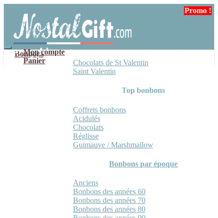
Aller
Aller
Promo !
à
au
la
contenu
navigation
Mon compte
Bonbons
Panier
Chocolats de St Valentin
Saint Valentin
Top bonbons
Coffrets bonbons
Acidulés
Chocolats
Réglisse
Guimauve / Marshmallow
Bonbons par époque
Anciens
Bonbons des années 60
Bonbons des années 70
Bonbons des années 80
Bonbons des années 90