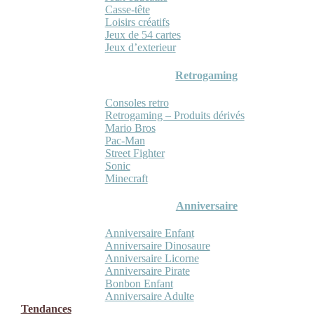
Casse-tête
Loisirs créatifs
Jeux de 54 cartes
Jeux d’exterieur
Retrogaming
Consoles retro
Retrogaming – Produits dérivés
Mario Bros
Pac-Man
Street Fighter
Sonic
Minecraft
Anniversaire
Anniversaire Enfant
Anniversaire Dinosaure
Anniversaire Licorne
Anniversaire Pirate
Bonbon Enfant
Anniversaire Adulte
Tendances