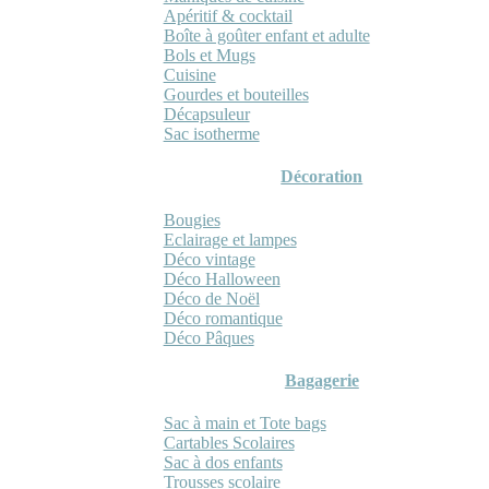
Apéritif & cocktail
Boîte à goûter enfant et adulte
Bols et Mugs
Cuisine
Gourdes et bouteilles
Décapsuleur
Sac isotherme
Décoration
Bougies
Eclairage et lampes
Déco vintage
Déco Halloween
Déco de Noël
Déco romantique
Déco Pâques
Bagagerie
Sac à main et Tote bags
Cartables Scolaires
Sac à dos enfants
Trousses scolaire