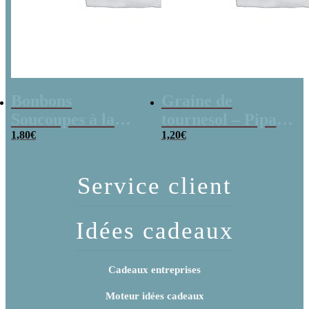
Bonbons
Graine de
Soucoupes à la
tournesol – Pipas
poudre (x20)
1,80
€
x 3
1,20
€
Service client
Idées cadeaux
Cadeaux entreprises
Moteur idées cadeaux