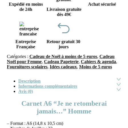
Expédié en moins
Achat sécurisé
de 24h
Livraison gratuite
dès 49€
Entreprise
Retour gratuit 30
Française
jours
Catégories :
Cadeau de Noël à moins de 5 euros
,
Cadeau
Noël pour Femme
,
Cadeau Papeterie
,
Cahiers & agenda
,
Fournitures scolaires
,
Idées cadeaux
,
Moins de 5 euros
Description
Informations complémentaires
Avis (0)
Carnet A6 “Je ne retomberai
jamais…” Homme
– Format : A6 (14,8 x 10,5 cm)