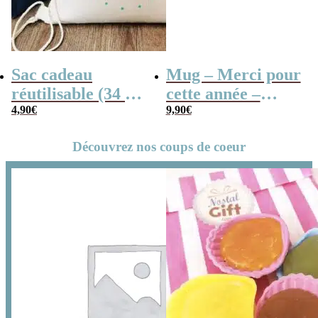
Sac cadeau
Mug – Merci pour
réutilisable (34 x
cette année –
42 x cm) et sa
4,90
€
Collection “Dessin
9,90
€
carte – Merci
d’enfants”
Découvrez nos coups de coeur
pour cette année