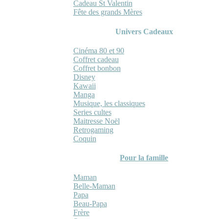
Cadeau St Valentin
Fête des grands Mères
Univers Cadeaux
Cinéma 80 et 90
Coffret cadeau
Coffret bonbon
Disney
Kawaii
Manga
Musique, les classiques
Series cultes
Maitresse Noël
Retrogaming
Coquin
Pour la famille
Maman
Belle-Maman
Papa
Beau-Papa
Frère