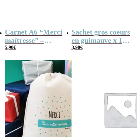
Carnet A6 “Merci
Sachet gros coeurs
maîtresse” –
en guimauve x 15
Cadeau maîtresse,
5,90
€
– “Merci” –
3,90
€
de fin d’année…
Collection arc-en-
ciel