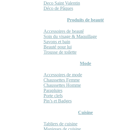
Deco Saint Valentin
Déco de Pâques
Produits de beauté
Accessoires de beauté
Soin du visage & Maquillage
Savons et bain
Beauté pour lui
Trousse de toilette
Mode
Accessoires de mode
Chaussettes Femme
Chaussettes Homme
Parapluies
Porte clefs
Pin’s et Badges
Cuisine
Tabliers de cuisine
Maniques de cuisine