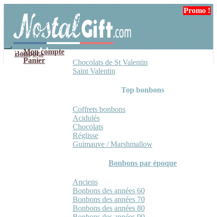
Aller
Aller
Promo !
à
au
la
contenu
navigation
Mon compte
Bonbons
Panier
Chocolats de St Valentin
Saint Valentin
Top bonbons
Coffrets bonbons
Acidulés
Chocolats
Réglisse
Guimauve / Marshmallow
Bonbons par époque
Anciens
Bonbons des années 60
Bonbons des années 70
Bonbons des années 80
Bonbons des années 90