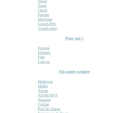
Soeur
Tante
Oncle
Parrain
Marraine
Grand-Père
Grand-mère
Pour qui ?
Femme
Homme
Fille
Garçon
Fin année scolaire
Maîtresse
Maître
Atsem
AESH/AVS
Nounou
Crèche
Prof de Danse