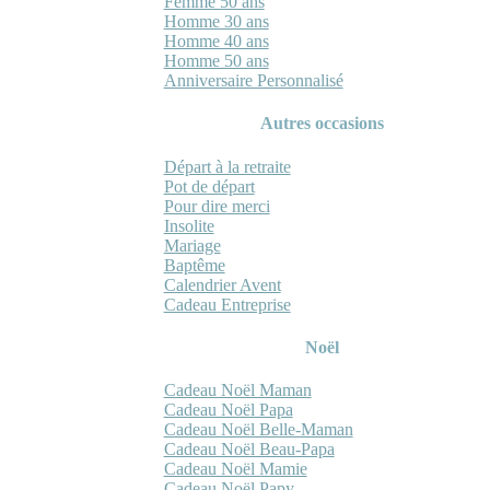
Femme 50 ans
Homme 30 ans
Homme 40 ans
Homme 50 ans
Anniversaire Personnalisé
Autres occasions
Départ à la retraite
Pot de départ
Pour dire merci
Insolite
Mariage
Baptême
Calendrier Avent
Cadeau Entreprise
Noël
Cadeau Noël Maman
Cadeau Noël Papa
Cadeau Noël Belle-Maman
Cadeau Noël Beau-Papa
Cadeau Noël Mamie
Cadeau Noël Papy