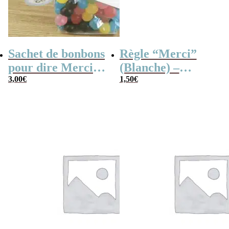
Sachet de bonbons
Règle “Merci”
pour dire Merci –
(Blanche) –
Dragibus
3,00
€
Cadeau maîtresse
1,50
€