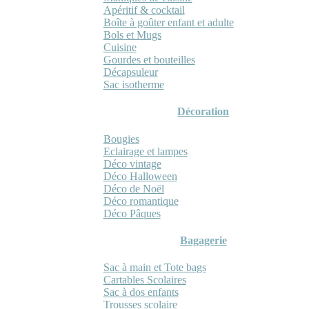
Apéritif & cocktail
Boîte à goûter enfant et adulte
Bols et Mugs
Cuisine
Gourdes et bouteilles
Décapsuleur
Sac isotherme
Décoration
Bougies
Eclairage et lampes
Déco vintage
Déco Halloween
Déco de Noël
Déco romantique
Déco Pâques
Bagagerie
Sac à main et Tote bags
Cartables Scolaires
Sac à dos enfants
Trousses scolaire