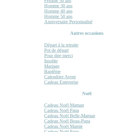
Femme 50 ans
Homme 30 ans
Homme 40 ans
Homme 50 ans
Anniversaire Personnalisé
Autres occasions
Départ à la retraite
Pot de départ
Pour dire merci
Insolite
Mariage
Baptême
Calendrier Avent
Cadeau Entreprise
Noël
Cadeau Noël Maman
Cadeau Noël Papa
Cadeau Noël Belle-Maman
Cadeau Noël Beau-Papa
Cadeau Noël Mamie
Cadeau Noël Papy