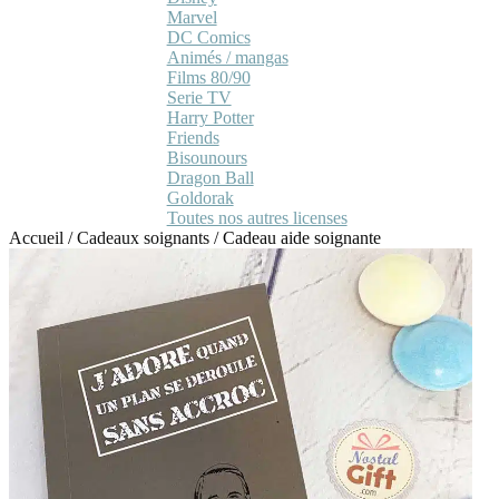
Marvel
DC Comics
Animés / mangas
Films 80/90
Serie TV
Harry Potter
Friends
Bisounours
Dragon Ball
Goldorak
Toutes nos autres licenses
Accueil
/
Cadeaux soignants
/
Cadeau aide soignante