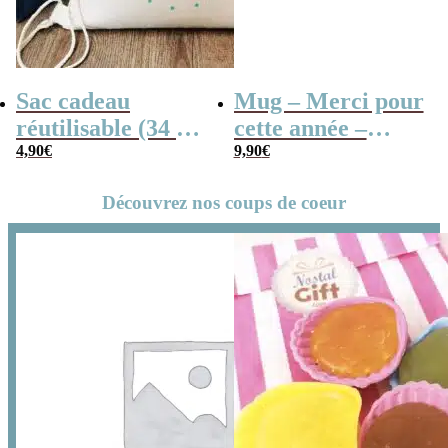
Sac cadeau
Mug – Merci pour
réutilisable (34 x
cette année –
42 x cm) et sa
4,90
€
Collection “Dessin
9,90
€
carte – Merci
d’enfants”
Découvrez nos coups de coeur
pour cette année