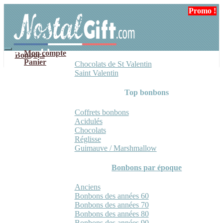
Aller
Aller
Promo !
à
au
la
contenu
navigation
Mon compte
Bonbons
Panier
Chocolats de St Valentin
Saint Valentin
Top bonbons
Coffrets bonbons
Acidulés
Chocolats
Réglisse
Guimauve / Marshmallow
Bonbons par époque
Anciens
Bonbons des années 60
Bonbons des années 70
Bonbons des années 80
Bonbons des années 90