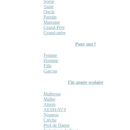
Soeur
Tante
Oncle
Parrain
Marraine
Grand-Père
Grand-mère
Pour qui ?
Femme
Homme
Fille
Garçon
Fin année scolaire
Maîtresse
Maître
Atsem
AESH/AVS
Nounou
Crèche
Prof de Danse