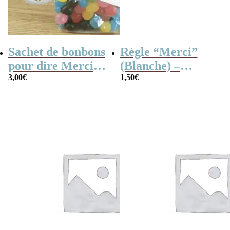
Sachet de bonbons
Règle “Merci”
pour dire Merci –
(Blanche) –
Dragibus
3,00
€
Cadeau maîtresse
1,50
€