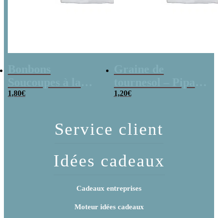
Bonbons
Graine de
Soucoupes à la
tournesol – Pipas
poudre (x20)
1,80
€
x 3
1,20
€
Service client
Idées cadeaux
Cadeaux entreprises
Moteur idées cadeaux