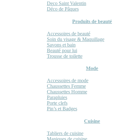
Deco Saint Valentin
Déco de Pâques
Produits de beauté
Accessoires de beauté
Soin du visage & Maquillage
Savons et bain
Beauté pour lui
Trousse de toilette
Mode
Accessoires de mode
Chaussettes Femme
Chaussettes Homme
Parapluies
Porte clefs
Pin’s et Badges
Cuisine
Tabliers de cuisine
Maniques de cuisine