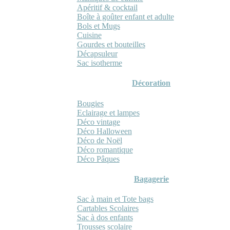
Apéritif & cocktail
Boîte à goûter enfant et adulte
Bols et Mugs
Cuisine
Gourdes et bouteilles
Décapsuleur
Sac isotherme
Décoration
Bougies
Eclairage et lampes
Déco vintage
Déco Halloween
Déco de Noël
Déco romantique
Déco Pâques
Bagagerie
Sac à main et Tote bags
Cartables Scolaires
Sac à dos enfants
Trousses scolaire