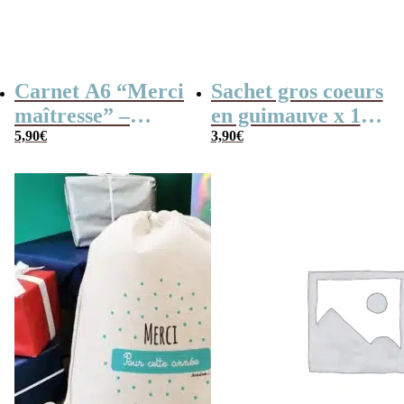
Carnet A6 “Merci
Sachet gros coeurs
maîtresse” –
en guimauve x 15
Cadeau maîtresse,
5,90
€
– “Merci” –
3,90
€
de fin d’année…
Collection arc-en-
ciel