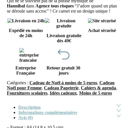
Qui ne se souvient pas de la phrase mythique de
Hannibal
dans
Agence tous risques
“J’adore quand un plan
se déroule sans accroc” ! Ce carnet est un design unique !
Expédié en moins
Achat sécurisé
de 24h
Livraison gratuite
dès 49€
Entreprise
Retour gratuit 30
Française
jours
Catégories :
Cadeau de Noël à moins de 5 euros
,
Cadeau
Noël pour Femme
,
Cadeau Papeterie
,
Cahiers & agenda
,
Fournitures scolaires
,
Idées cadeaux
,
Moins de 5 euros
Description
Informations complémentaires
Avis (0)
– Format : A6 (14,8 x 10,5 cm)