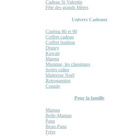
Cadeau St Valentin
Fête des grands Mères
Univers Cadeaux
Cinéma 80 et 90
Coffret cadeau
Coffret bonbon
Disney
Kawaii
Manga
Musique, les classiques
Series cultes
Maitresse Noël
Retrogaming
Coquin
Pour la famille
Maman
Belle-Maman
Papa
Beau-Papa
Frère