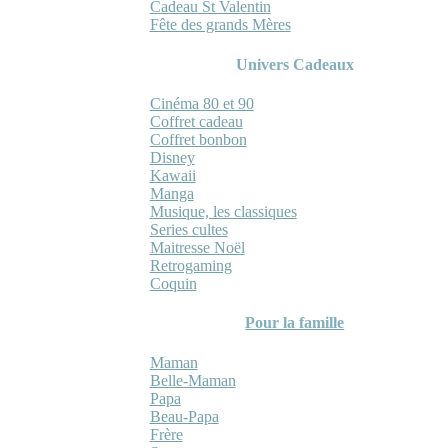
Cadeau St Valentin
Fête des grands Mères
Univers Cadeaux
Cinéma 80 et 90
Coffret cadeau
Coffret bonbon
Disney
Kawaii
Manga
Musique, les classiques
Series cultes
Maitresse Noël
Retrogaming
Coquin
Pour la famille
Maman
Belle-Maman
Papa
Beau-Papa
Frère