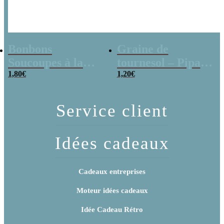
Bonbons
Graine de
Soucoupes à la
tournesol – Pipas
poudre (x20)
1,80
€
x 3
1,20
€
Service client
Idées cadeaux
Cadeaux entreprises
Moteur idées cadeaux
Idée Cadeau Rétro