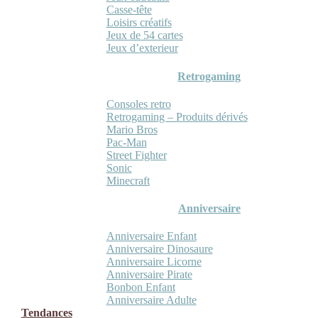
Casse-tête
Loisirs créatifs
Jeux de 54 cartes
Jeux d’exterieur
Retrogaming
Consoles retro
Retrogaming – Produits dérivés
Mario Bros
Pac-Man
Street Fighter
Sonic
Minecraft
Anniversaire
Anniversaire Enfant
Anniversaire Dinosaure
Anniversaire Licorne
Anniversaire Pirate
Bonbon Enfant
Anniversaire Adulte
Tendances