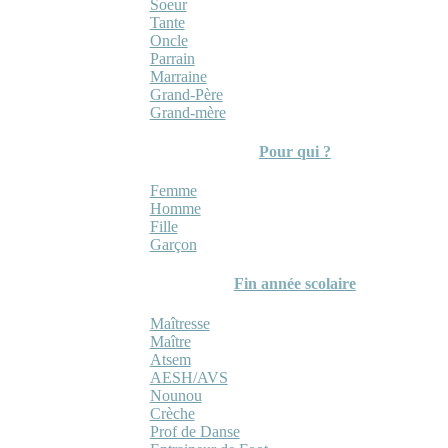
Soeur
Tante
Oncle
Parrain
Marraine
Grand-Père
Grand-mère
Pour qui ?
Femme
Homme
Fille
Garçon
Fin année scolaire
Maîtresse
Maître
Atsem
AESH/AVS
Nounou
Crèche
Prof de Danse