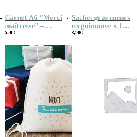
Carnet A6 “Merci
Sachet gros coeurs
maîtresse” –
en guimauve x 15
Cadeau maîtresse,
5,90
€
– “Merci” –
3,90
€
de fin d’année…
Collection arc-en-
ciel