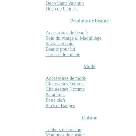
Deco Saint Valentin
Déco de Pâques
Produits de beauté
Accessoires de beauté
Soin du visage & Maquillage
Savons et bain
Beauté pour lui
Trousse de toilette
Mode
Accessoires de mode
Chaussettes Femme
Chaussettes Homme
Parapluies
Porte clefs
Pin’s et Badges
Cuisine
Tabliers de cuisine
Maniques de cuisine