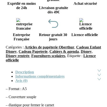
Expédié en moins
Achat sécurisé
de 24h
Livraison gratuite
dès 49€
Entreprise
Retour gratuit 30
Licence officielle
Française
jours
Catégories :
Articles de papéterie Oberthur
,
Cadeau Enfant
Disney
,
Cadeau Papeterie
,
Cahiers & agenda
,
Disney
,
Disney rentrée
,
Fournitures scolaires
,
Étiquette :
Licence
officielle
Description
Informations complémentaires
Avis (0)
– Format : A5
– Couverture souple
– élastique pour fermer le carnet