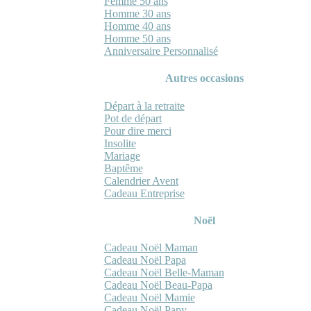
Femme 50 ans
Homme 30 ans
Homme 40 ans
Homme 50 ans
Anniversaire Personnalisé
Autres occasions
Départ à la retraite
Pot de départ
Pour dire merci
Insolite
Mariage
Baptême
Calendrier Avent
Cadeau Entreprise
Noël
Cadeau Noël Maman
Cadeau Noël Papa
Cadeau Noël Belle-Maman
Cadeau Noël Beau-Papa
Cadeau Noël Mamie
Cadeau Noël Papy