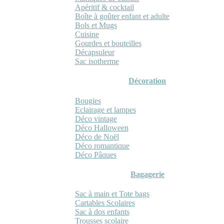
Apéritif & cocktail
Boîte à goûter enfant et adulte
Bols et Mugs
Cuisine
Gourdes et bouteilles
Décapsuleur
Sac isotherme
Décoration
Bougies
Eclairage et lampes
Déco vintage
Déco Halloween
Déco de Noël
Déco romantique
Déco Pâques
Bagagerie
Sac à main et Tote bags
Cartables Scolaires
Sac à dos enfants
Trousses scolaire