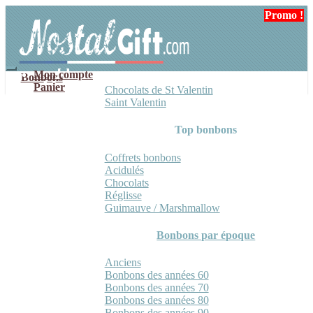
Aller
Aller
Promo !
à
au
la
contenu
navigation
Mon compte
Bonbons
Panier
Chocolats de St Valentin
Saint Valentin
Top bonbons
Coffrets bonbons
Acidulés
Chocolats
Réglisse
Guimauve / Marshmallow
Bonbons par époque
Anciens
Bonbons des années 60
Bonbons des années 70
Bonbons des années 80
Bonbons des années 90