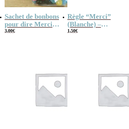
Sachet de bonbons
Règle “Merci”
pour dire Merci –
(Blanche) –
Dragibus
3,00
€
Cadeau maîtresse
1,50
€