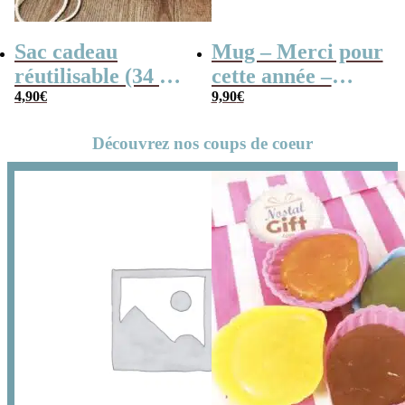
Sac cadeau
Mug – Merci pour
réutilisable (34 x
cette année –
42 x cm) et sa
4,90
€
Collection “Dessin
9,90
€
carte – Merci
d’enfants”
Découvrez nos coups de coeur
pour cette année