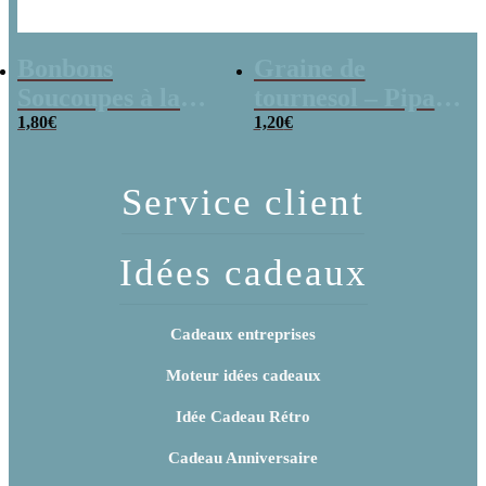
Bonbons
Graine de
Soucoupes à la
tournesol – Pipas
poudre (x20)
1,80
€
x 3
1,20
€
Service client
Idées cadeaux
Cadeaux entreprises
Moteur idées cadeaux
Idée Cadeau Rétro
Cadeau Anniversaire