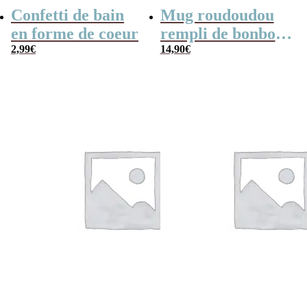
Confetti de bain
Mug roudoudou
en forme de coeur
rempli de bonbons
2,99
€
rétro
14,90
€