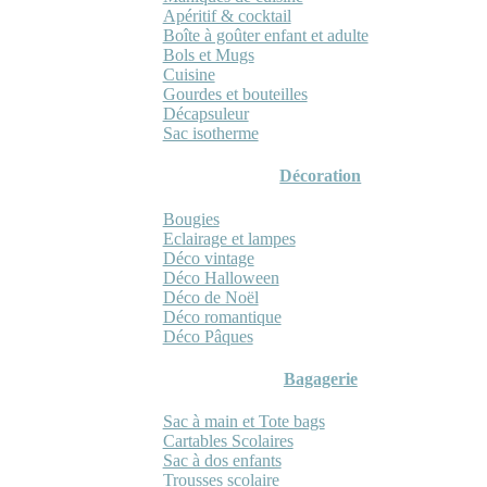
Apéritif & cocktail
Boîte à goûter enfant et adulte
Bols et Mugs
Cuisine
Gourdes et bouteilles
Décapsuleur
Sac isotherme
Décoration
Bougies
Eclairage et lampes
Déco vintage
Déco Halloween
Déco de Noël
Déco romantique
Déco Pâques
Bagagerie
Sac à main et Tote bags
Cartables Scolaires
Sac à dos enfants
Trousses scolaire