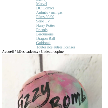
Marvel
DC Comics
Animés / mangas
Films 80/90
Serie TV
Harry Potter
Friends
Bisounours
Dragon Ball
Goldorak
Toutes nos autres licenses
Accueil
/
Idées cadeaux
/
Cadeau copine