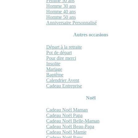
Femme 50 ans
Homme 30 ans
Homme 40 ans
Homme 50 ans
Anniversaire Personnalisé
Autres occasions
Départ à la retraite
Pot de départ
Pour dire merci
Insolite
Mariage
Baptême
Calendrier Avent
Cadeau Entreprise
Noël
Cadeau Noël Maman
Cadeau Noël Papa
Cadeau Noël Belle-Maman
Cadeau Noël Beau-Papa
Cadeau Noël Mamie
Cadeau Noël Papy