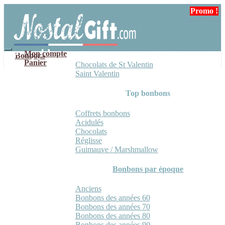
Aller
Aller
Promo !
à
au
la
contenu
navigation
Mon compte
Bonbons
Panier
Chocolats de St Valentin
Saint Valentin
Top bonbons
Coffrets bonbons
Acidulés
Chocolats
Réglisse
Guimauve / Marshmallow
Bonbons par époque
Anciens
Bonbons des années 60
Bonbons des années 70
Bonbons des années 80
Bonbons des années 90