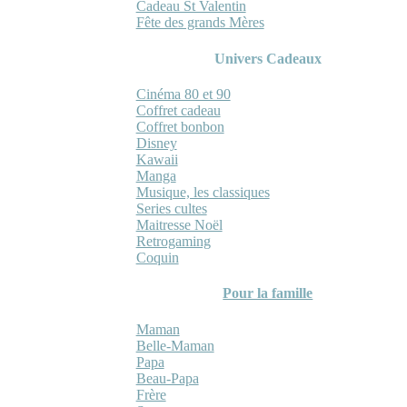
Cadeau St Valentin
Fête des grands Mères
Univers Cadeaux
Cinéma 80 et 90
Coffret cadeau
Coffret bonbon
Disney
Kawaii
Manga
Musique, les classiques
Series cultes
Maitresse Noël
Retrogaming
Coquin
Pour la famille
Maman
Belle-Maman
Papa
Beau-Papa
Frère