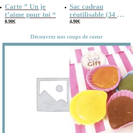
Carte ” Un je
Sac cadeau
t’aime pour toi “
réutilisable (34 x
0,90
€
42 cm) et sa carte
4,90
€
– Un je t’aime
Découvrez nos coups de coeur
pour toi