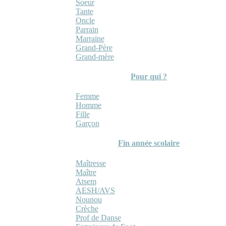
Soeur
Tante
Oncle
Parrain
Marraine
Grand-Père
Grand-mère
Pour qui ?
Femme
Homme
Fille
Garçon
Fin année scolaire
Maîtresse
Maître
Atsem
AESH/AVS
Nounou
Crèche
Prof de Danse