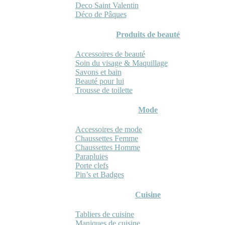
Deco Saint Valentin
Déco de Pâques
Produits de beauté
Accessoires de beauté
Soin du visage & Maquillage
Savons et bain
Beauté pour lui
Trousse de toilette
Mode
Accessoires de mode
Chaussettes Femme
Chaussettes Homme
Parapluies
Porte clefs
Pin’s et Badges
Cuisine
Tabliers de cuisine
Maniques de cuisine