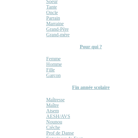
Soeur
Tante
Oncle
Parrain
Marraine
Grand-Père
Grand-mère
Pour qui ?
Femme
Homme
Fille
Garçon
Fin année scolaire
Maîtresse
Maître
Atsem
AESH/AVS
Nounou
Crèche
Prof de Danse