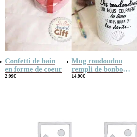
Confetti de bain
Mug roudoudou
en forme de coeur
rempli de bonbons
2,99
€
rétro
14,90
€