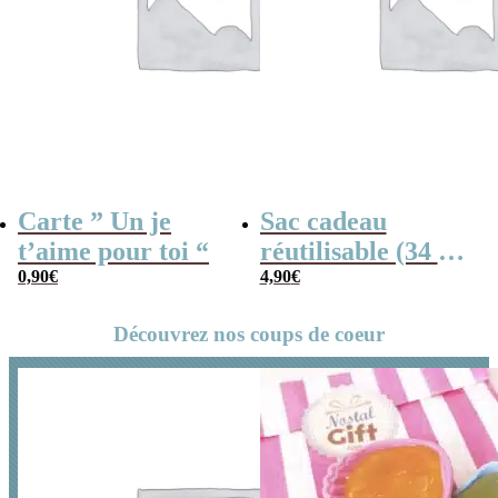
Carte ” Un je
Sac cadeau
t’aime pour toi “
réutilisable (34 x
0,90
€
42 cm) et sa carte
4,90
€
– Un je t’aime
Découvrez nos coups de coeur
pour toi