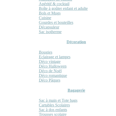
Apéritif & cocktail
Boîte à goûter enfant et adulte
Bols et Mugs
Cuisine
Gourdes et bouteilles
Décapsuleur
Sac isotherme
Décoration
Bougies
Eclairage et lampes
Déco vintage
Déco Halloween
Déco de Noël
Déco romantique
Déco Pâques
Bagagerie
Sac à main et Tote bags
Cartables Scolaires
Sac à dos enfants
Trousses scolaire