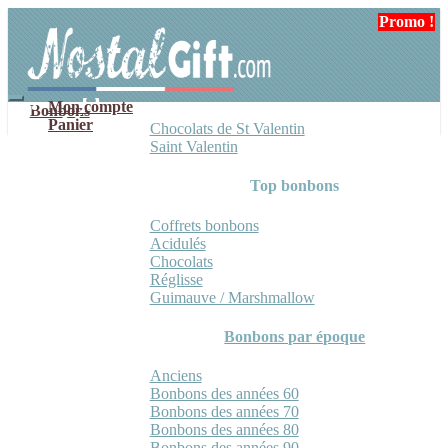
Aller
Aller
Promo !
à
au
la
contenu
navigation
Mon compte
Bonbons
Panier
Chocolats de St Valentin
Saint Valentin
Top bonbons
Coffrets bonbons
Acidulés
Chocolats
Réglisse
Guimauve / Marshmallow
Bonbons par époque
Anciens
Bonbons des années 60
Bonbons des années 70
Bonbons des années 80
Bonbons des années 90