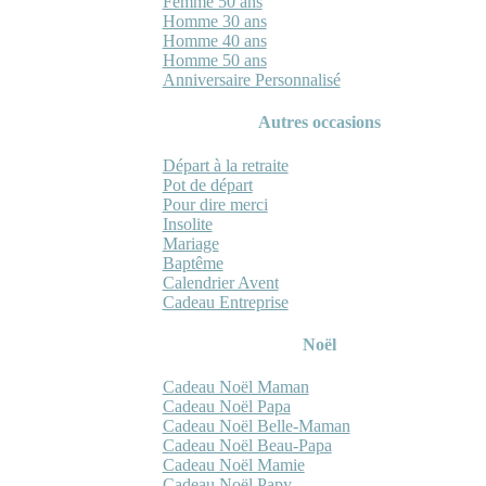
Femme 50 ans
Homme 30 ans
Homme 40 ans
Homme 50 ans
Anniversaire Personnalisé
Autres occasions
Départ à la retraite
Pot de départ
Pour dire merci
Insolite
Mariage
Baptême
Calendrier Avent
Cadeau Entreprise
Noël
Cadeau Noël Maman
Cadeau Noël Papa
Cadeau Noël Belle-Maman
Cadeau Noël Beau-Papa
Cadeau Noël Mamie
Cadeau Noël Papy