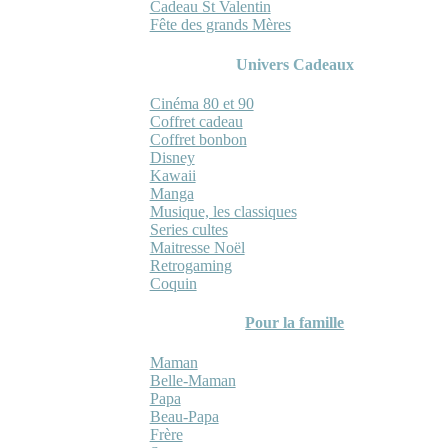
Cadeau St Valentin
Fête des grands Mères
Univers Cadeaux
Cinéma 80 et 90
Coffret cadeau
Coffret bonbon
Disney
Kawaii
Manga
Musique, les classiques
Series cultes
Maitresse Noël
Retrogaming
Coquin
Pour la famille
Maman
Belle-Maman
Papa
Beau-Papa
Frère