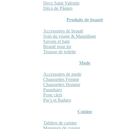
Deco Saint Valentin
Déco de Pâques
Produits de beauté
Accessoires de beauté
Soin du visage & Maquillage
Savons et bain
Beauté pour lui
Trousse de toilette
Mode
Accessoires de mode
Chaussettes Femme
Chaussettes Homme
Parapluies
Porte clefs
Pin’s et Badges
Cuisine
Tabliers de cuisine
Maniques de cuisine