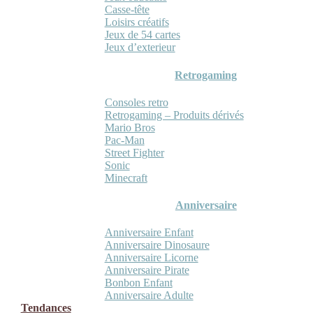
Casse-tête
Loisirs créatifs
Jeux de 54 cartes
Jeux d’exterieur
Retrogaming
Consoles retro
Retrogaming – Produits dérivés
Mario Bros
Pac-Man
Street Fighter
Sonic
Minecraft
Anniversaire
Anniversaire Enfant
Anniversaire Dinosaure
Anniversaire Licorne
Anniversaire Pirate
Bonbon Enfant
Anniversaire Adulte
Tendances