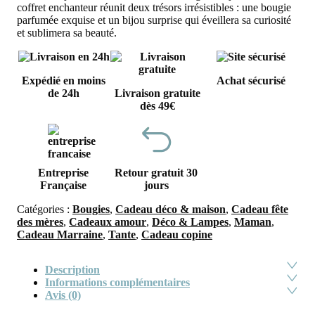
coffret enchanteur réunit deux trésors irrésistibles : une bougie
parfumée exquise et un bijou surprise qui éveillera sa curiosité
et sublimera sa beauté.
Expédié en moins
Achat sécurisé
de 24h
Livraison gratuite
dès 49€
Entreprise
Retour gratuit 30
Française
jours
Catégories :
Bougies
,
Cadeau déco & maison
,
Cadeau fête
des mères
,
Cadeaux amour
,
Déco & Lampes
,
Maman
,
Cadeau Marraine
,
Tante
,
Cadeau copine
Description
Informations complémentaires
Avis (0)