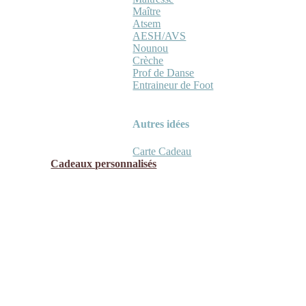
Maître
Atsem
AESH/AVS
Nounou
Crèche
Prof de Danse
Entraineur de Foot
Autres idées
Carte Cadeau
Cadeaux personnalisés