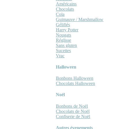
Américains
Chocolats
Cola
Guimauve / Marshmallow
Gélifiés
Harry Potter
Nougats
Réglisse
Sans gluten
Sucettes
Vrac
Halloween
Bonbons Halloween
Chocolats Halloween
Noël
Bonbons de Noël
Chocolats de Noël
Confiserie de Noël
Autres évenements