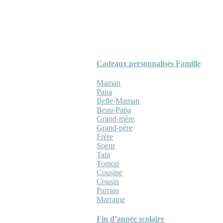
Cadeaux personnalisés Famille
Maman
Papa
Belle-Maman
Beau-Papa
Grand-mère
Grand-père
Frère
Soeur
Tata
Tonton
Cousine
Cousin
Parrain
Marraine
Fin d’année scolaire