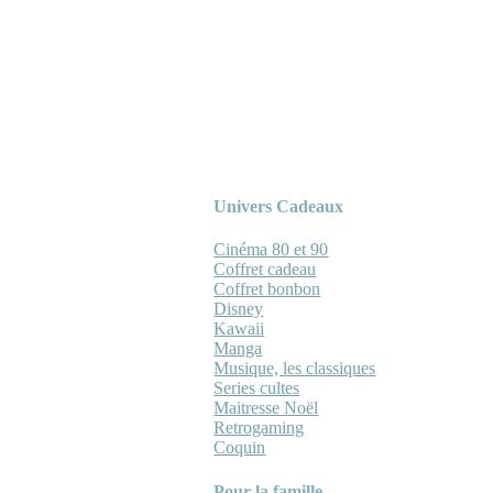
Univers Cadeaux
Cinéma 80 et 90
Coffret cadeau
Coffret bonbon
Disney
Kawaii
Manga
Musique, les classiques
Series cultes
Maitresse Noël
Retrogaming
Coquin
Pour la famille