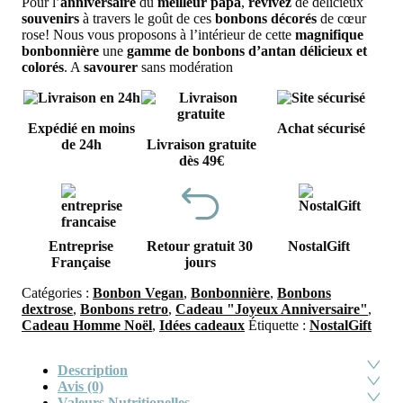
Pour l’
anniversaire
du
meilleur papa
,
revivez
de délicieux
souvenirs
à travers le goût de ces
bonbons
décorés
de cœur
rose! Nous vous proposons à l’intérieur de cette
magnifique
bonbonnière
une
gamme de bonbons d’antan délicieux et
colorés
. A
savourer
sans modération
Expédié en moins
Achat sécurisé
de 24h
Livraison gratuite
dès 49€
Entreprise
Retour gratuit 30
NostalGift
Française
jours
Catégories :
Bonbon Vegan
,
Bonbonnière
,
Bonbons
dextrose
,
Bonbons retro
,
Cadeau "Joyeux Anniversaire"
,
Cadeau Homme Noël
,
Idées cadeaux
Étiquette :
NostalGift
Description
Avis (0)
Valeurs Nutritionelles