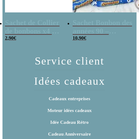
Sachet de Collier
Sachet Bonbon des
de bonbons x4 &
années 90 –
de Lollies x10 –
2,90
€
Joyeux
10,90
€
Joyeux
anniversaire !
Anniversaire
Service client
Idées cadeaux
Cadeaux entreprises
Moteur idées cadeaux
Idée Cadeau Rétro
Cadeau Anniversaire