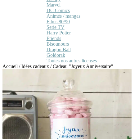
Marvel
DC Comics
Animés / mangas
Films 80/90
Serie TV
Harry Potter
Friends
Bisounours
Dragon Ball
Goldorak
Toutes nos autres licenses
Accueil
/
Idées cadeaux
/
Cadeau "Joyeux Anniversaire"