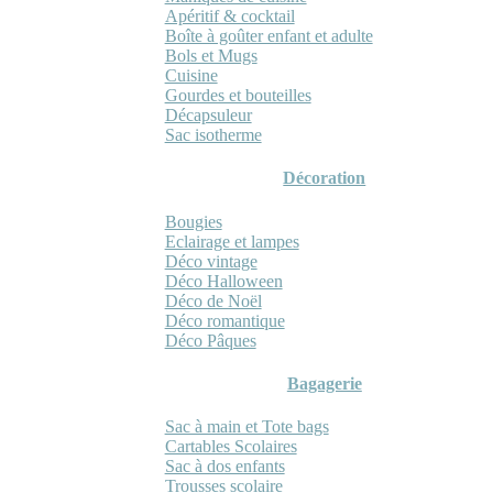
Apéritif & cocktail
Boîte à goûter enfant et adulte
Bols et Mugs
Cuisine
Gourdes et bouteilles
Décapsuleur
Sac isotherme
Décoration
Bougies
Eclairage et lampes
Déco vintage
Déco Halloween
Déco de Noël
Déco romantique
Déco Pâques
Bagagerie
Sac à main et Tote bags
Cartables Scolaires
Sac à dos enfants
Trousses scolaire