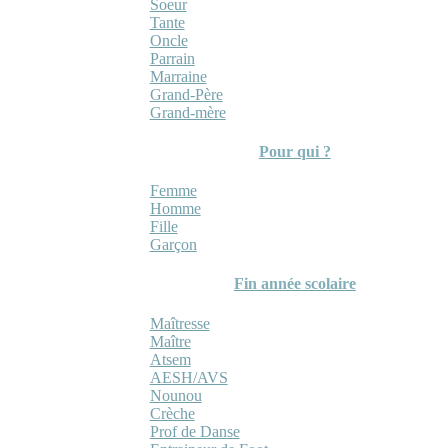
Soeur
Tante
Oncle
Parrain
Marraine
Grand-Père
Grand-mère
Pour qui ?
Femme
Homme
Fille
Garçon
Fin année scolaire
Maîtresse
Maître
Atsem
AESH/AVS
Nounou
Crèche
Prof de Danse