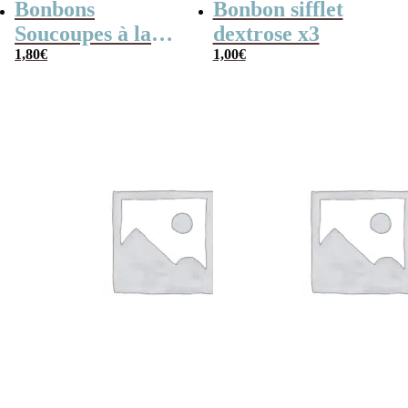
Bonbons
Bonbon sifflet
Soucoupes à la
dextrose x3
poudre (x20)
1,80
€
1,00
€