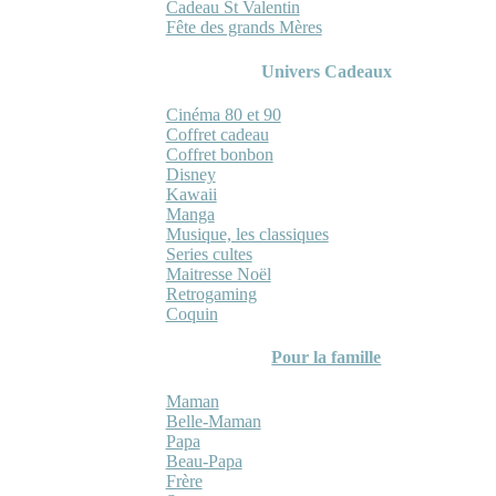
Cadeau St Valentin
Fête des grands Mères
Univers Cadeaux
Cinéma 80 et 90
Coffret cadeau
Coffret bonbon
Disney
Kawaii
Manga
Musique, les classiques
Series cultes
Maitresse Noël
Retrogaming
Coquin
Pour la famille
Maman
Belle-Maman
Papa
Beau-Papa
Frère