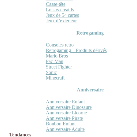
Casse-tête
Loisirs créatifs
Jeux de 54 cartes
Jeux d’exterieur
Retrogaming
Consoles retro
Retrogaming – Produits dérivés
Mario Bros
Pac-Man
Street Fighter
Sonic
Minecraft
Anniversaire
Anniversaire Enfant
Anniversaire Dinosaure
Anniversaire Licorne
Anniversaire Pirate
Bonbon Enfant
Anniversaire Adulte
Tendances