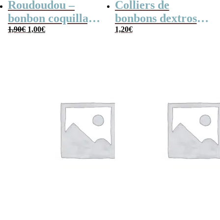
Roudoudou –
Colliers de
bonbon coquillage
bonbons dextrose
Le
Le
x 5
1,90
€
1,00
€
x2
1,20
€
prix
prix
initial
actuel
était :
est :
1,90€.
1,00€.