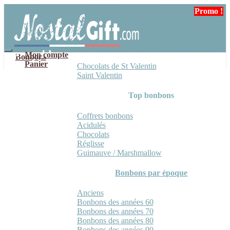
Aller
Aller
Promo !
à
au
la
contenu
navigation
Mon compte
Bonbons
Panier
Chocolats de St Valentin
Saint Valentin
Top bonbons
Coffrets bonbons
Acidulés
Chocolats
Réglisse
Guimauve / Marshmallow
Bonbons par époque
Anciens
Bonbons des années 60
Bonbons des années 70
Bonbons des années 80
Bonbons des années 90