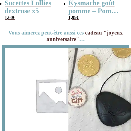
Sucettes Lollies
Kysmache goût
dextrose x5
pomme – Pom
1,60
€
Pom x 20
1,99
€
Vous aimerez peut-être aussi ces
cadeau "joyeux
anniversaire"
…