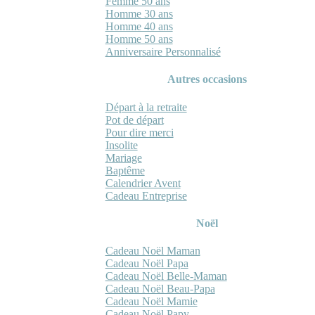
Femme 50 ans
Homme 30 ans
Homme 40 ans
Homme 50 ans
Anniversaire Personnalisé
Autres occasions
Départ à la retraite
Pot de départ
Pour dire merci
Insolite
Mariage
Baptême
Calendrier Avent
Cadeau Entreprise
Noël
Cadeau Noël Maman
Cadeau Noël Papa
Cadeau Noël Belle-Maman
Cadeau Noël Beau-Papa
Cadeau Noël Mamie
Cadeau Noël Papy