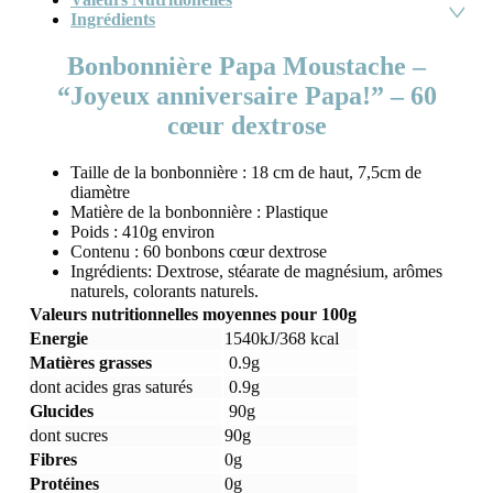
Ingrédients
Bonbonnière Papa Moustache –
“Joyeux anniversaire Papa!” – 60
cœur dextrose
Taille de la bonbonnière : 18 cm de haut, 7,5cm de
diamètre
Matière de la bonbonnière : Plastique
Poids : 410g environ
Contenu : 60 bonbons cœur dextrose
Ingrédients: Dextrose, stéarate de magnésium, arômes
naturels, colorants naturels.
Valeurs nutritionnelles moyennes pour 100g
Energie
1540kJ/368 kcal
Matières grasses
0.9g
dont acides gras saturés
0.9g
Glucides
90g
dont sucres
90g
Fibres
0g
Protéines
0g