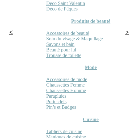
Deco Saint Valentin
Déco de Pâques
Produits de beauté
Accessoires de beauté
Soin du visage & Maquillage
Savons et bain
Beauté pour lui
Trousse de toilette
Mode
Accessoires de mode
Chaussettes Femme
Chaussettes Homme
Parapluies
Porte clefs
Pin’s et Badges
Cuisine
Tabliers de cuisine
Maniques de cuisine