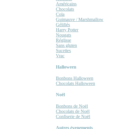
Américains
Chocolats
Cola
Guimauve / Marshmallow
Gélifiés
Harry Potter
Nougats
Réglisse
Sans gluten
Sucettes
Vrac
Halloween
Bonbons Halloween
Chocolats Halloween
Noël
Bonbons de Noël
Chocolats de Noël
Confiserie de Noël
Autres évenements