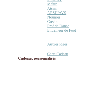
Maître
Atsem
AESH/AVS
Nounou
Crèche
Prof de Danse
Entraineur de Foot
Autres idées
Carte Cadeau
Cadeaux personnalisés