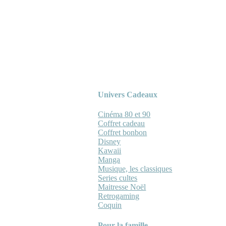
Univers Cadeaux
Cinéma 80 et 90
Coffret cadeau
Coffret bonbon
Disney
Kawaii
Manga
Musique, les classiques
Series cultes
Maitresse Noël
Retrogaming
Coquin
Pour la famille