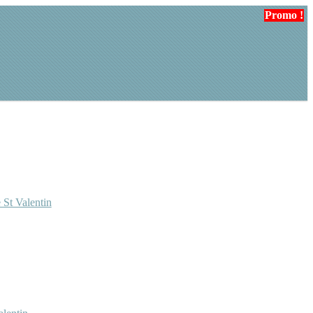
Promo !
Promo !
Promo !
 St Valentin