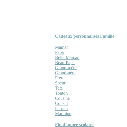
Cadeaux personnalisés Famille
Maman
Papa
Belle-Maman
Beau-Papa
Grand-mère
Grand-père
Frère
Soeur
Tata
Tonton
Cousine
Cousin
Parrain
Marraine
Fin d’année scolaire