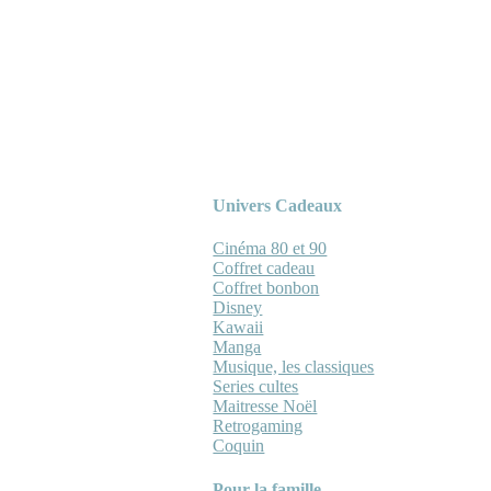
Univers Cadeaux
Cinéma 80 et 90
Coffret cadeau
Coffret bonbon
Disney
Kawaii
Manga
Musique, les classiques
Series cultes
Maitresse Noël
Retrogaming
Coquin
Pour la famille