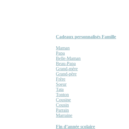
Cadeaux personnalisés Famille
Maman
Papa
Belle-Maman
Beau-Papa
Grand-mère
Grand-père
Frère
Soeur
Tata
Tonton
Cousine
Cousin
Parrain
Marraine
Fin d’année scolaire