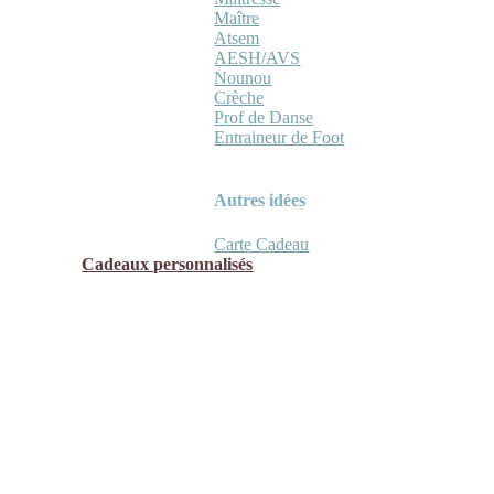
Maître
Atsem
AESH/AVS
Nounou
Crèche
Prof de Danse
Entraineur de Foot
Autres idées
Carte Cadeau
Cadeaux personnalisés