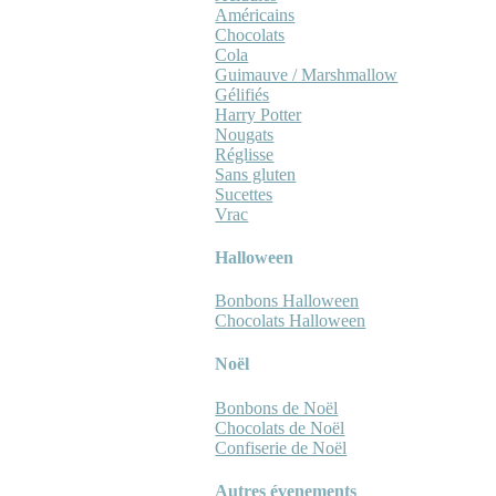
Américains
Chocolats
Cola
Guimauve / Marshmallow
Gélifiés
Harry Potter
Nougats
Réglisse
Sans gluten
Sucettes
Vrac
Halloween
Bonbons Halloween
Chocolats Halloween
Noël
Bonbons de Noël
Chocolats de Noël
Confiserie de Noël
Autres évenements