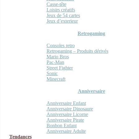
Casse-tête
Loisirs créatifs
Jeux de 54 cartes
Jeux d’exterieur
Retrogaming
Consoles retro
Retrogaming – Produits dérivés
Mario Bros
Pac-Man
Street Fighter
Sonic
Minecraft
Anniversaire
Anniversaire Enfant
Anniversaire Dinosaure
Anniversaire Licorne
Anniversaire Pirate
Bonbon Enfant
Anniversaire Adulte
Tendances