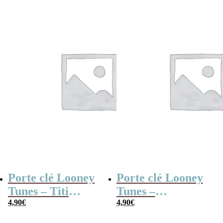
Porte clé Looney
Porte clé Looney
Tunes – Titi
Tunes –
4,90
€
Personnage 3D
Grosminet
4,90
€
Personnage 3D