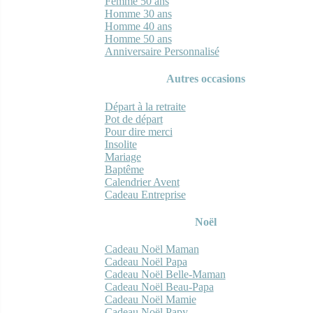
Femme 50 ans
Homme 30 ans
Homme 40 ans
Homme 50 ans
Anniversaire Personnalisé
Autres occasions
Départ à la retraite
Pot de départ
Pour dire merci
Insolite
Mariage
Baptême
Calendrier Avent
Cadeau Entreprise
Noël
Cadeau Noël Maman
Cadeau Noël Papa
Cadeau Noël Belle-Maman
Cadeau Noël Beau-Papa
Cadeau Noël Mamie
Cadeau Noël Papy