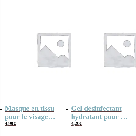
Masque en tissu
Gel désinfectant
pour le visage
hydratant pour les
Bugs Bunny –
4,90
€
mains – Bugs
4,20
€
Looney Tunes
Bunny (Looney