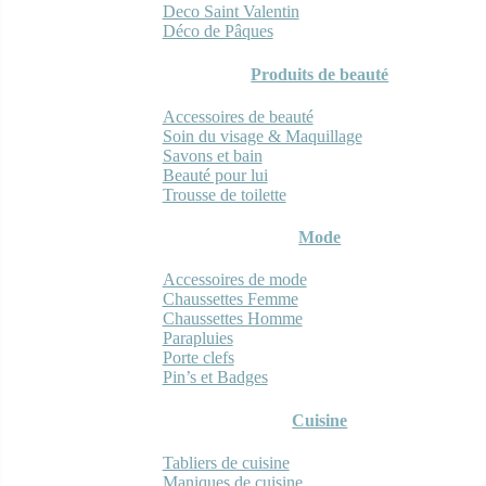
Deco Saint Valentin
Déco de Pâques
Produits de beauté
Accessoires de beauté
Soin du visage & Maquillage
Savons et bain
Beauté pour lui
Trousse de toilette
Mode
Accessoires de mode
Chaussettes Femme
Chaussettes Homme
Parapluies
Porte clefs
Pin’s et Badges
Cuisine
Tabliers de cuisine
Maniques de cuisine