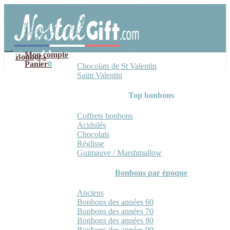
Aller
Aller
à
au
la
contenu
navigation
Mon compte
Bonbons
Panier
0
Chocolats de St Valentin
Saint Valentin
Top bonbons
Coffrets bonbons
Acidulés
Chocolats
Réglisse
Guimauve / Marshmallow
Bonbons par époque
Anciens
Bonbons des années 60
Bonbons des années 70
Bonbons des années 80
Bonbons des années 90