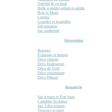
Apéritif & cocktail
Boîte à goûter enfant et adulte
Bols et Mugs
Cuisine
Gourdes et bouteilles
Décapsuleur
Sac isotherme
Décoration
Bougies
Eclairage et lampes
Déco vintage
Déco Halloween
Déco de Noël
Déco romantique
Déco Pâques
Bagagerie
Sac à main et Tote bags
Cartables Scolaires
Sac à dos enfants
Trousses scolaire