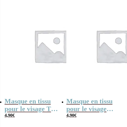
Masque en tissu
Masque en tissu
pour le visage Taz
pour le visage
– Looney Tunes
4,90
€
Sylvestre –
4,90
€
Looney Tunes