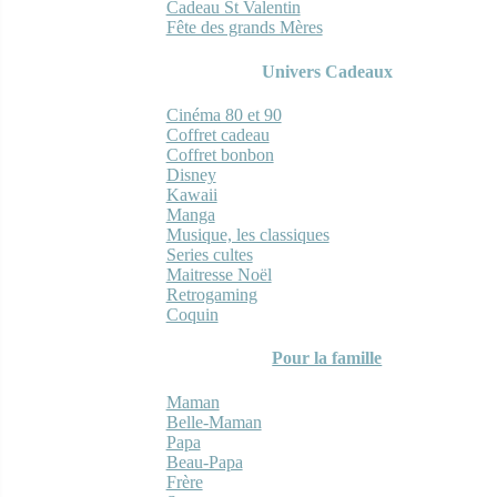
Cadeau St Valentin
Fête des grands Mères
Univers Cadeaux
Cinéma 80 et 90
Coffret cadeau
Coffret bonbon
Disney
Kawaii
Manga
Musique, les classiques
Series cultes
Maitresse Noël
Retrogaming
Coquin
Pour la famille
Maman
Belle-Maman
Papa
Beau-Papa
Frère