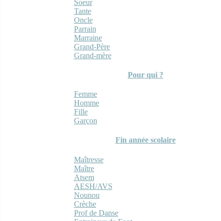
Soeur
Tante
Oncle
Parrain
Marraine
Grand-Père
Grand-mère
Pour qui ?
Femme
Homme
Fille
Garçon
Fin année scolaire
Maîtresse
Maître
Atsem
AESH/AVS
Nounou
Crèche
Prof de Danse