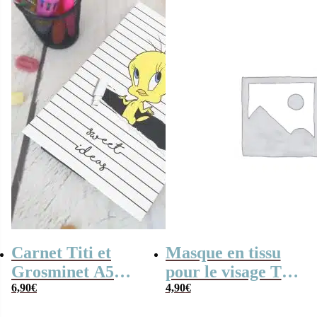
Carnet Titi et
Masque en tissu
Grosminet A5
pour le visage Titi
avec couverture
6,90
€
– Looney Tunes
4,90
€
rigide