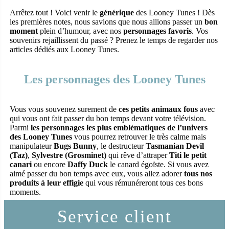
41 – Collector 100
Arrêtez tout ! Voici venir le
générique
des Looney Tunes ! Dès
ans de la Warner
les premières notes, nous savions que nous allions passer un
bon
moment
plein d’humour, avec nos
personnages favoris
. Vos
souvenirs rejaillissent du passé ? Prenez le temps de regarder nos
articles dédiés aux Looney Tunes.
Les personnages des Looney Tunes
Vous vous souvenez surement de
ces petits animaux fous
avec
qui vous ont fait passer du bon temps devant votre télévision.
Parmi
les personnages les plus emblématiques de l’univers
des Looney Tunes
vous pourrez retrouver le très calme mais
manipulateur
Bugs Bunny
, le destructeur
Tasmanian Devil
(Taz)
,
Sylvestre (Grosminet)
qui rêve d’attraper
Titi le petit
canari
ou encore
Daffy Duck
le canard égoïste. Si vous avez
aimé passer du bon temps avec eux, vous allez adorer
tous nos
produits à leur effigie
qui vous rémunéreront tous ces bons
moments.
Service client